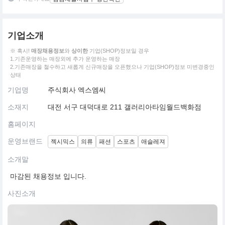
기업소개
※ 혹시!
매장채용정보
와
상이한
기업(SHOP)정보일 경우
1.기존운영하는 매장외에 추가 운영하는 매장
2.기존매장을 철수하고 새롭게 신규매장을 오픈했으나 기업(SHOP)정보 미변경중인
상태
기업명
주식회사 엑스엠씨
소재지
대전 서구 대덕대로 211 갤러리아타임월드백화점
홈페이지
운영브랜드
젝시믹스
의류
패션
스포츠
애슬레져
소개말
마감된 채용정보 입니다.
사진소개