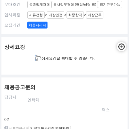
우대조건
동종업계경력
유사업무경험 (영업/상담 외)
장기근무가능
입사과정
>
>
>
서류전형
매장면접
최종합격
매장근무
모집기간
채용시까지
상세요강
상세요강을 확대할 수 있습니다.
채용공고문의
담당자
연락처
팩스
02
꼭 확인하세요
임금체불사업주 명단확인