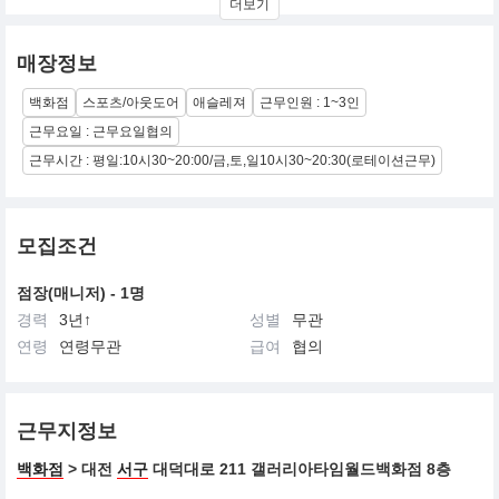
더보기
지 원단으로
만든 운동복 샘플을 펼쳐 놓고 그들에게 물었다.
특히, 필라테스 처럼 반복된 연속동작과 파워하우스인 아랫배, 힙을
매장정보
강화하기위한
최적의 원단과 디자인을 강사에게 물었고, 강사들은 모두 여러가지
백화점
스포츠/아웃도어
애슬레져
근무인원 : 1~3인
원단과 디자인
중 만족하는 하나를 지목했으며, 그 원단과 디자인이 XEXYMIX의
근무요일 : 근무요일협의
시초가 되었다.
근무시간 : 평일:10시30~20:00/금,토,일10시30~20:30(로테이션근무)
모집조건
점장(매니저) - 1명
경력
3년↑
성별
무관
연령
연령무관
급여
협의
근무지정보
백화점
> 대전
서구
대덕대로 211 갤러리아타임월드백화점 8층