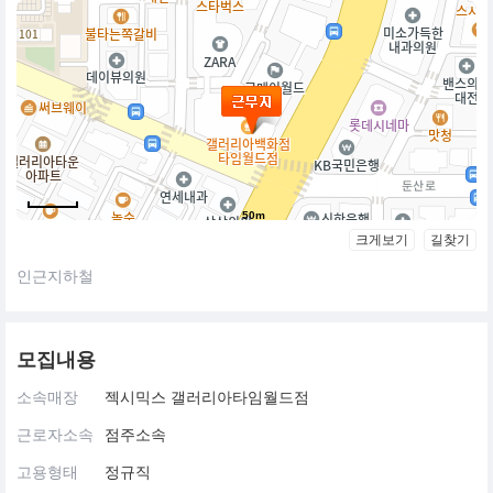
50m
크게보기
길찾기
인근지하철
모집내용
소속매장
젝시믹스 갤러리아타임월드점
근로자소속
점주소속
고용형태
정규직