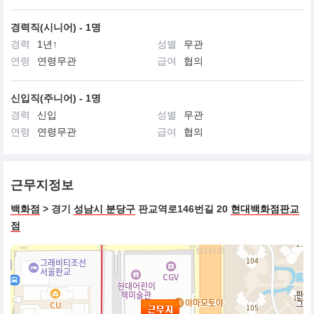
경력직(시니어) - 1명
경력
1년↑
성별
무관
연령
연령무관
급여
협의
신입직(주니어) - 1명
경력
신입
성별
무관
연령
연령무관
급여
협의
근무지정보
백화점
> 경기
성남시 분당구
판교역로146번길 20
현대백화점판교
점