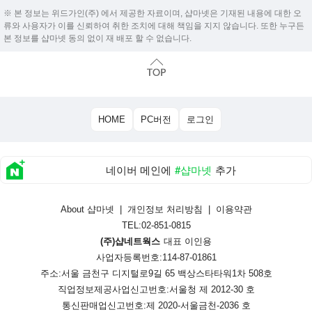
※ 본 정보는 위드가인(주) 에서 제공한 자료이며, 샵마넷은 기재된 내용에 대한 오
류와 사용자가 이를 신뢰하여 취한 조치에 대해 책임을 지지 않습니다. 또한 누구든
본 정보를 샵마넷 동의 없이 재 배포 할 수 없습니다.
HOME
PC버전
로그인
네이버 메인에
#샵마넷
추가
About 샵마넷
|
개인정보 처리방침
|
이용약관
TEL:02-851-0815
(주)샵네트웍스
대표 이인용
사업자등록번호:114-87-01861
주소:서울 금천구 디지털로9길 65 백상스타타워1차 508호
직업정보제공사업신고번호:
서울청 제 2012-30 호
통신판매업신고번호:
제 2020-서울금천-2036 호