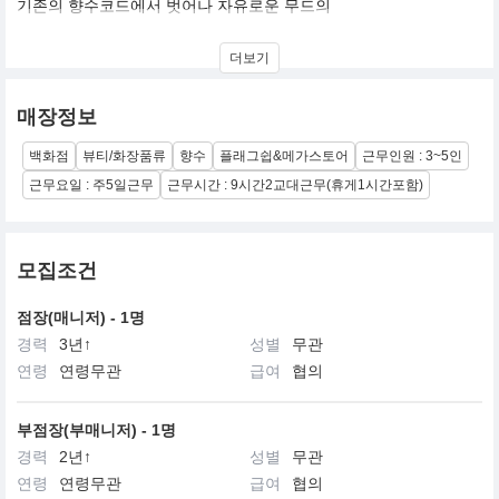
기존의 향수코드에서 벗어나 자유로운 무드의
프랑스 니치 향수 NOT A PERFUME
더보기
매장정보
백화점
뷰티/화장품류
향수
플래그쉽&메가스토어
근무인원 : 3~5인
근무요일 : 주5일근무
근무시간 : 9시간2교대근무(휴게1시간포함)
모집조건
점장(매니저) - 1명
경력
3년↑
성별
무관
연령
연령무관
급여
협의
부점장(부매니저) - 1명
경력
2년↑
성별
무관
연령
연령무관
급여
협의