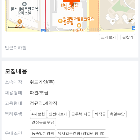
50m
크게보기
길찾기
인근지하철
모집내용
소속매장
위드가인(주)
채용형태
파견/도급
고용형태
정규직,계약직
복리후생
4대보험
인센티브제
근무복 지급
퇴직금
휴일수당
연장근로수당
우대조건
동종업계경력
유사업무경험 (영업/상담 외)