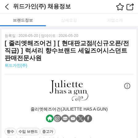
위드가인(주) 채용정보
브랜드정보
상세요강
기업소개
등록일 : 2026-05-20 | 업데이트 : 2026-05-20
[ 줄리엣해즈어건 ] [ 현대판교점/(신규오픈/전
직급) ] 럭셔리 향수브랜드 세일즈어시스던트
판매전문사원
위드가인(주)
줄리엣헤즈어건(JULIETTE HAS A GUN)
향수
수입 브랜드
중고가