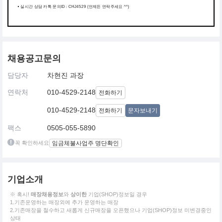
실시간 상담 카톡 문의ID : CHJ4529 (언제든 연락주세요 ^^)
채용공고문의
담당자
차현진 과장
연락처
010-4529-2148
전화하기
010-4529-2148
전화하기
문자보내기
팩스
0505-055-5890
꼭 확인하세요
임금체불사업주 명단확인
기업소개
※ 혹시!
매장채용정보
와
상이한
기업(SHOP)정보일 경우
1.기존운영하는 매장외에 추가 운영하는 매장
2.기존매장을 철수하고 새롭게 신규매장을 오픈했으나 기업(SHOP)정보 미변경중인
상태