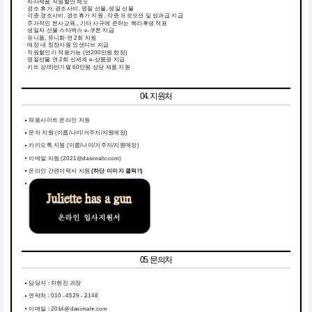
ㆍ자사제품 직원할인 제도
ㆍ경조 휴가, 경조사비, 명절 선물, 생일 선물
ㆍ각종 경조사비, 경조휴가 지원 , 각종 프로모션 및 성과급 지급
ㆍ주가적인 본사교육 , 기타 사규에 준하는 복리후생 적용
ㆍ생일자 선물 스타벅스 e-쿠폰 지급
ㆍ유니폼, 유니화 연 2회 지원
ㆍ매장 내 칭찬사원 인센티브 지급
ㆍ직원할인가 적용가능 (연200만원 한정)
ㆍ명절선물 연 2회 신세계 e-상품권 지급
ㆍ키트 상/하반기별 60만원 상당 제품 지원
04. 지원처
채용사이트 온라인 지원
문자 지원 (이름/나이/거주지/지원매장)
카카오톡 지원 (이름/나이/거주지/지원매장)
이메일 지원 (2021@dasimahr.com)
온라인 간편이력서 지원
(하단 이미지 클릭!!)
05. 문의처
담당자 : 차현진 과장
연락처 :
010 -
4529 - 2148
이메일 : 2014@dasimahr.com