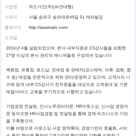
기업명
위드가인(주)(파견대행)
소재지
서울 송파구 송파대로49길 51 제퍼빌딩
홈페이지
http://dasimahr.com/
소개말
2016년 4월 설립되었으며, 본사 내부직원은 CS강사들을 포함한
27명 이상의 본사 관리직 매니져들로 구성되어 있습니다.
백화점, 유통점, 로드샵, 면세점 등 판매직(코스메틱, 의류, 잡화, 향
수 등) 매장을 전문적으로 위탁 관리/운영하고 있으며, 고객사의 니
즈에 맞게 내부 CS강사가 전직원들을 대상으로 고객응대 및 기본
예절/서비스 교육을 주기적으로 시행하고 있습니다.
기업경영 컨설팅, 인사노무관리자문, HR아웃소싱, 신사업 경영자
문 등의오랜 HR사업경험 및 컨설팅을 통해 경제 비즈니스의 기반
을 구축했으며,
이를 바탕으로 아웃소싱 사업 영역확대, 경영기반의 효율화, 서비
스 품질 향상을 통하여고객기업에 핵심역량 강화를 지원하고,