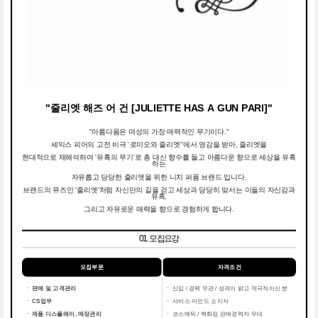
"줄리엣 해즈 어 건 [JULIETTE HAS A GUN PARI]"
"아름다움은 여성의 가장 매력적인 무기이다."
셰익스 피어의 고전 비극 '로미오와 줄리엣''에서 영감을 받아, 줄리엣을
현대적으로 재해석하여 '유혹의 무기'로 총 대신 향수를 들고 아름다운 향으로 세상을 유혹
하는
자유롭고 당당한 줄리엣을 위한 니치 퍼퓸 브랜드 입니다.
브랜드의 뮤즈인 '줄리엣'처럼 자신만의 길을 걷고 세상과 당당히 맞서는 이들의 자신감과
유혹,
그리고 자유로운 매력을 향으로 경험하게 합니다.
01. 모집요강
모집부문
자격조건
ㆍ 판매 및 고객관리
ㆍ
신입 / 경력 무관 / 성격이 밝고 적극적이신 분
ㆍ CS업무
ㆍ
서비스 마인드 소지자
ㆍ 제품 디스플레이, 매장관리
ㆍ
코스메틱 / 백화점 판매경력자 우대