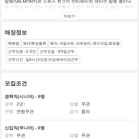
발몽(VALMONT)은 스위스 최고의 안티에이징 센터인 발몽 클리닉
을 모체로 두고 있는 115년 전통의 스위스 최초 럭셔리 클리닉 케어
브랜드입니다.
더보기
발몽은 30년이 넘도록 끊임없이 인간의 안티에이징에 도움을 주고
자 연구해왔습니다. 스위스 메디컬 클리닉 전통을 이어오고 있는 발
몽은 스위스의 풍부한 천연 자원과 셀룰라코스메틱의 최신 기술로
매장정보
즉각적이고 지속적인 안티에이징 제품들을 개발하고 있습니다. 발
몽 그룹의 최고 전문가들은 인간의 아름다움을 극대화하기 위한 특
백화점
뷰티/화장품류
헤어, 네일아트, 피부관리, 메이크업,화장품
별한 제품 개발에 힘쓰고 있습니다.
근무인원 : 3~5인
근무요일 : 주5일근무
근무시간 : 일8시간/오픈,마감로테이션근무
모집조건
경력직(시니어) - 0명
경력
2년↑
성별
무관
연령
연령무관
급여
협의
신입직(주니어) - 0명
경력
무관
성별
무관