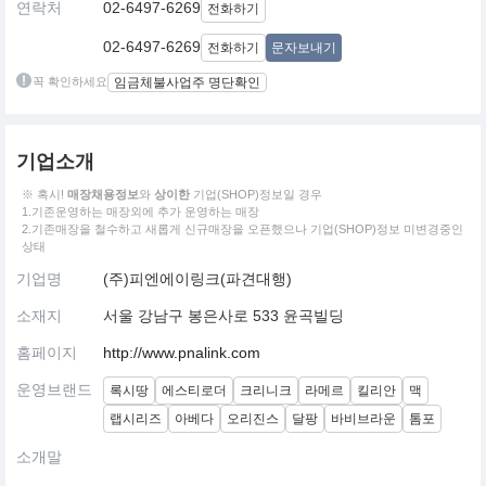
연락처
02-6497-6269
전화하기
02-6497-6269
전화하기
문자보내기
꼭 확인하세요
임금체불사업주 명단확인
기업소개
※ 혹시!
매장채용정보
와
상이한
기업(SHOP)정보일 경우
1.기존운영하는 매장외에 추가 운영하는 매장
2.기존매장을 철수하고 새롭게 신규매장을 오픈했으나 기업(SHOP)정보 미변경중인
상태
기업명
(주)피엔에이링크(파견대행)
소재지
서울 강남구 봉은사로 533 윤곡빌딩
홈페이지
http://www.pnalink.com
운영브랜드
록시땅
에스티로더
크리니크
라메르
킬리안
맥
랩시리즈
아베다
오리진스
달팡
바비브라운
톰포
소개말