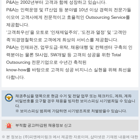
P&A는 2002년부터 고객과 함께 성장하고 있습니다.
P&A는 인력운영 및 IT산업 등 분야별 10년 이상 경력의 전문가들
이모여 고객사에게 전문적이고 효율적인 Outsourcing Service를
제공합니다.
‘고객최우선’을 모토로 ‘인재제일주의’, ‘도전과 열정’ 및 ‘고객만
족’의경영철학으로 고객에게 최상의 서비스를 제공합니다.
P&A는 인재파견, 업무도급·위탁, 채용대행 및 컨텍센터 구축의 인
력분야는 물론 SI사업, SW개발 등 고객의 성공을 위한 Total
Outsourcing 전문기업으로 수년간 축적된
know-how를 바탕으로 고객의 성공 비지니스 실현을 위해 최선을
다합니다.
채권추심을 명목으로 현금 수거 및 전달 업무 또는 체크카드, 계좌, 계좌
비밀번호를 요구할 경우 채용을 빙자한 보이스피싱 사기범죄일 수 있습니
다.
※ 보이스피싱 범죄에 가담하면 사기방조죄로 처벌받을수 있습니다.
부적합 공고/마감된 채용정보 신고
※ 본 정보는 (주)피엔에이링크 에서 제공한 자료이며, 샵마넷은 기재된 내용에 대한