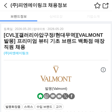
(주)피엔에이링크 채용정보
브랜드정보
상세요강
기업소개
등록일 : 2026-05-20 | 업데이트 : 2026-05-20
[CVL][갤러리아압구정/현대무역][VALMONT
발몽] 프리미엄 뷰티 기초 브랜드 백화점 매장
직원 채용
(주)피엔에이링크
발몽(Valmont)
발몽화장품
스위스
수입 브랜드
고가