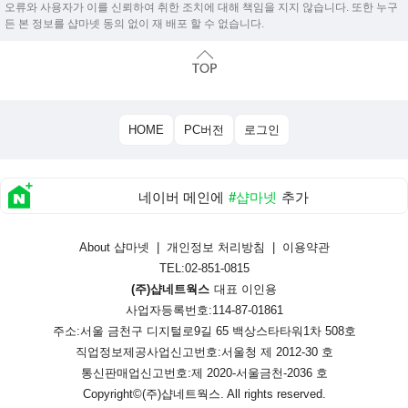
오류와 사용자가 이를 신뢰하여 취한 조치에 대해 책임을 지지 않습니다. 또한 누구
든 본 정보를 샵마넷 동의 없이 재 배포 할 수 없습니다.
HOME
PC버전
로그인
네이버 메인에
#샵마넷
추가
About 샵마넷
|
개인정보 처리방침
|
이용약관
TEL:02-851-0815
(주)샵네트웍스
대표 이인용
사업자등록번호:114-87-01861
주소:서울 금천구 디지털로9길 65 백상스타타워1차 508호
직업정보제공사업신고번호:
서울청 제 2012-30 호
통신판매업신고번호:
제 2020-서울금천-2036 호
Copyright©
(주)샵네트웍스
. All rights reserved.