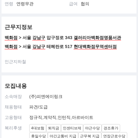
연령
연령무관
급여
협의
근무지정보
백화점
> 서울
강남구
압구정로 343
갤러리아백화점명품서관
백화점
> 서울
강남구
테헤란로 517
현대백화점무역센터점
인근지하철
모집내용
소속매장
(주)피엔에이링크
채용형태
파견/도급
고용형태
정규직,계약직,인턴직,아르바이트
복리후생
4대보험
퇴직금
인센티브제
야근수당
경조휴가
휴일수당
야간교통비 지급
근무복 지급
연장근로수당