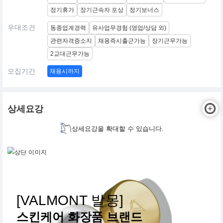
정기휴가
장기근속자 포상
정기보너스
우대조건
동종업계경력
유사업무경험 (영업/상담 외)
관련자격증소지
채용즉시출근가능
장기근무가능
2교대근무가능
모집기간
채용시까지
상세요강
상세요강을 확대할 수 있습니다.
[VALMONT 발몽]
스킨케어 화장품 브랜드