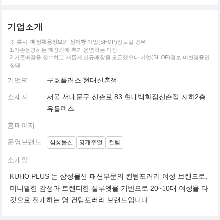
기업소개
※ 혹시!
매장채용정보
와
상이한
기업(SHOP)정보일 경우
1.기존운영하는 매장외에 추가 운영하는 매장
2.기존매장을 철수하고 새롭게 신규매장을 오픈했으나 기업(SHOP)정보 미변경중인
상태
기업명
구호플러스 현대신촌점
소재지
서울 서대문구 신촌로 83 현대백화점신촌점 지하2층
유플렉스
홈페이지
운영브랜드
삼성물산
영캐주얼
컨템
소개말
KUHO PLUS 는 삼성물산 패션부문의 컨템포러리 여성 브랜드로,
미니멀한 감성과 트렌디한 실루엣을 기반으로 20~30대 여성을 타
깃으로 전개하는 영 컨템포러리 브랜드입니다.