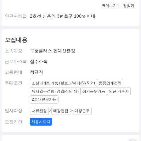
크게보기
길찾기
인근지하철
2호선 신촌역 3번출구 100m 이내
모집내용
소속매장
구호플러스 현대신촌점
근로자소속
점주소속
고용형태
정규직
우대조건
소셜마케팅가능 (블로그/까페/SNS 외)
동종업계경력
유사업무경험 (영업/상담 외)
장기근무가능
인근 거주자
2교대근무가능
입사과정
>
>
서류전형
매장면접
매장근무
모집기간
채용시까지