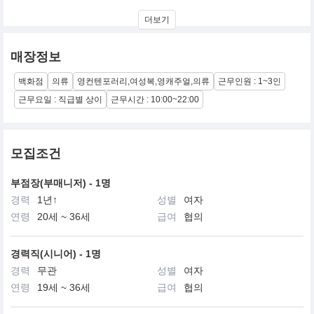
구호플러스 (kuho plus) 는 컨템포러리 미니멀리즘에 매력적인 영
더보기
감성을 'plus' 하여 새롭고 감각적인 상품을 제안합니다. 클린하고 구
조적인 실루엣, 정제된 유니크함이 돋보이는 디자인, 좋은 소재와 높
은 품질로 차별적 가치를 전달합니다.
매장정보
백화점
의류
영컨텐포러리,여성복,영캐주얼,의류
근무인원 : 1~3인
근무요일 : 직급별 상이
근무시간 : 10:00~22:00
모집조건
부점장(부매니저) - 1명
경력
1년↑
성별
여자
연령
20세 ~ 36세
급여
협의
경력직(시니어) - 1명
경력
무관
성별
여자
연령
19세 ~ 36세
급여
협의