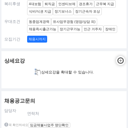
복리후생
4대보험
퇴직금
인센티브제
경조휴가
근무복 지급
식비/식권 지급
정기보너스
장기근속자 포상
우대조건
동종업계경력
유사업무경험 (영업/상담 외)
채용즉시출근가능
장기근무가능
인근 거주자
장애인
모집기간
채용시까지
상세요강
상세요강을 확대할 수 있습니다.
채용공고문의
담당자
연락처
꼭 확인하세요
임금체불사업주 명단확인