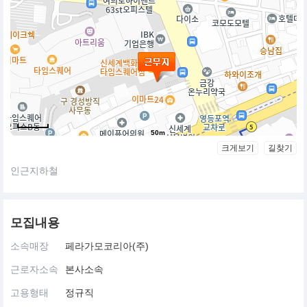
50m
크게보기
길찾기
인근지하철
모집내용
소속매장
페라가모코리아(주)
근로자소속
본사소속
고용형태
정규직