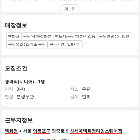
페라가모 특유의 편안하고 자연스러우며 우아한 스타일을 표현함
더보기
매장정보
백화점
구두/피혁/잡화류
핸드백/구두/의류/지갑등
근무인원 : 5~10인
근무요일 : 스케줄 근무
근무시간 : 일8시간
모집조건
경력직(시니어) - 1명
경력
3년↑
성별
무관
연령
연령무관
급여
협의
근무지정보
백화점
> 서울
영등포구
영중로 9
신세계백화점타임스퀘어점