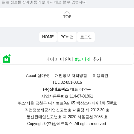
든 본 정보를 샵마넷 동의 없이 재 배포 할 수 없습니다.
HOME
PC버전
로그인
네이버 메인에
#샵마넷
추가
About 샵마넷
|
개인정보 처리방침
|
이용약관
TEL:02-851-0815
(주)샵네트웍스
대표 이인용
사업자등록번호:114-87-01861
주소:서울 금천구 디지털로9길 65 백상스타타워1차 508호
직업정보제공사업신고번호:
서울청 제 2012-30 호
통신판매업신고번호:
제 2020-서울금천-2036 호
Copyright©
(주)샵네트웍스
. All rights reserved.