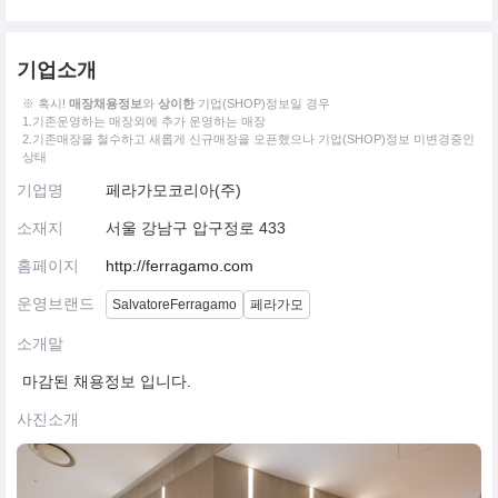
기업소개
※ 혹시!
매장채용정보
와
상이한
기업(SHOP)정보일 경우
1.기존운영하는 매장외에 추가 운영하는 매장
2.기존매장을 철수하고 새롭게 신규매장을 오픈했으나 기업(SHOP)정보 미변경중인
상태
기업명
페라가모코리아(주)
소재지
서울 강남구 압구정로 433
홈페이지
http://ferragamo.com
운영브랜드
SalvatoreFerragamo
페라가모
소개말
마감된 채용정보 입니다.
사진소개