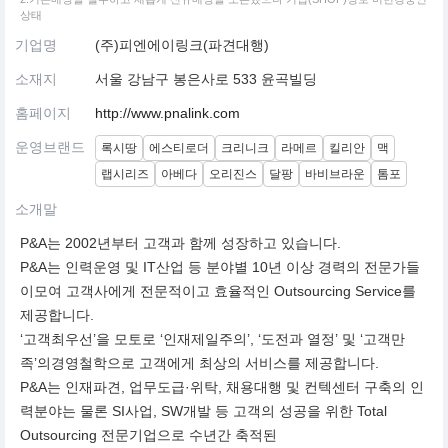
상태
기업명
(주)피엔에이링크(파견대행)
소재지
서울 강남구 봉은사로 533 윤곡빌딩
홈페이지
http://www.pnalink.com
운영브랜드
록시땅
에스티로더
크리니크
라메르
킬리안
맥
랩시리즈
아베다
오리진스
달팡
바비브라운
톰포
소개말
P&A는 2002년부터 고객과 함께 성장하고 있습니다.
P&A는 인력운영 및 IT산업 등 분야별 10년 이상 경력의 전문가들
이모여 고객사에게 전문적이고 효율적인 Outsourcing Service를
제공합니다.
‘고객최우선’을 모토로 ‘인재제일주의’, ‘도전과 열정’ 및 ‘고객만
족’의경영철학으로 고객에게 최상의 서비스를 제공합니다.
P&A는 인재파견, 업무도급·위탁, 채용대행 및 컨텍센터 구축의 인
력분야는 물론 SI사업, SW개발 등 고객의 성공을 위한 Total
Outsourcing 전문기업으로 수년간 축적된