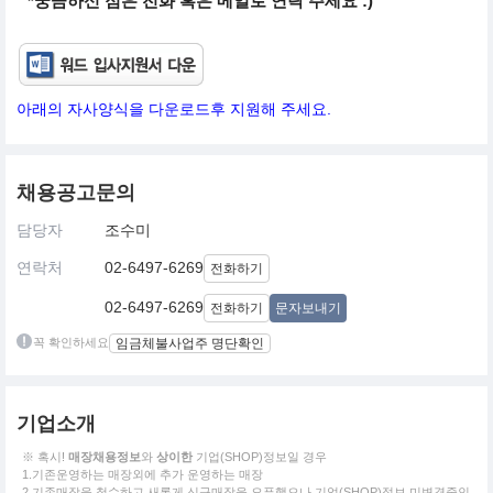
*궁금하신 점은 전화 혹은 메일로 연락 주세요 :)
아래의 자사양식을 다운로드후 지원해 주세요.
채용공고문의
담당자
조수미
연락처
02-6497-6269
전화하기
02-6497-6269
전화하기
문자보내기
꼭 확인하세요
임금체불사업주 명단확인
기업소개
※ 혹시!
매장채용정보
와
상이한
기업(SHOP)정보일 경우
1.기존운영하는 매장외에 추가 운영하는 매장
2.기존매장을 철수하고 새롭게 신규매장을 오픈했으나 기업(SHOP)정보 미변경중인