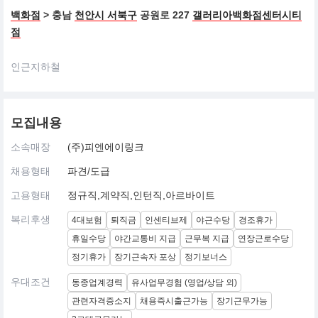
백화점
> 충남
천안시 서북구
공원로 227
갤러리아백화점센터시티
점
인근지하철
모집내용
소속매장
(주)피엔에이링크
채용형태
파견/도급
고용형태
정규직,계약직,인턴직,아르바이트
복리후생
4대보험
퇴직금
인센티브제
야근수당
경조휴가
휴일수당
야간교통비 지급
근무복 지급
연장근로수당
정기휴가
장기근속자 포상
정기보너스
우대조건
동종업계경력
유사업무경험 (영업/상담 외)
관련자격증소지
채용즉시출근가능
장기근무가능