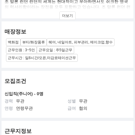
조 말론 런던 런던의 세계는 현대적이고 우아하면서도 쉬크한 영국
의 럭셔리함이라는 장점을 모두 포함하고 있습니다. 조 말론 런던 런
던브랜드의 목표는 유니크한 경험, 특별한 서비스, 그리고 우리의 감
더보기
각기관을 깨워주고 영감을 가져다 주는 고급스러운 제품들을 통하
여 고객들의 삶의 방식을 한 단계 업그레이드하고자 하는 것입니다.
조 말론 런던 런던은 문화와 세대를 초월하여 전세계 여성과 남성 모
매장정보
두에게 사랑을 받고 있는 브랜드입니다.
백화점
뷰티/화장품류
헤어, 네일아트, 피부관리, 메이크업,향수
근무인원 : 3~5인
근무요일 : 주5일근무
근무시간 : 일8시간/오픈,마감로테이션근무
모집조건
신입직(주니어) - 0명
경력
무관
성별
무관
연령
연령무관
급여
협의
근무지정보