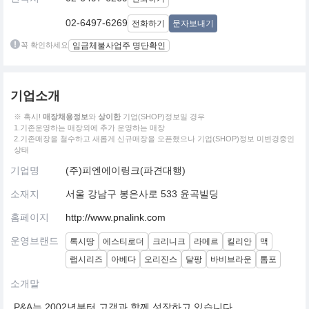
02-6497-6269
전화하기
문자보내기
꼭 확인하세요
임금체불사업주 명단확인
기업소개
※ 혹시!
매장채용정보
와
상이한
기업(SHOP)정보일 경우
1.기존운영하는 매장외에 추가 운영하는 매장
2.기존매장을 철수하고 새롭게 신규매장을 오픈했으나 기업(SHOP)정보 미변경중인
상태
기업명
(주)피엔에이링크(파견대행)
소재지
서울 강남구 봉은사로 533 윤곡빌딩
홈페이지
http://www.pnalink.com
운영브랜드
록시땅
에스티로더
크리니크
라메르
킬리안
맥
랩시리즈
아베다
오리진스
달팡
바비브라운
톰포
소개말
P&A는 2002년부터 고객과 함께 성장하고 있습니다.