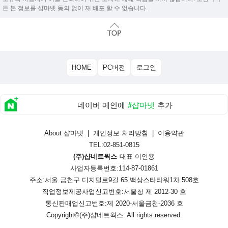
든 본 정보를 샵마넷 동의 없이 재 배포 할 수 없습니다.
HOME
PC버전
로그인
네이버 메인에
#샵마넷
추가
About 샵마넷
|
개인정보 처리방침
|
이용약관
TEL:02-851-0815
(주)샵네트웍스
대표 이인용
사업자등록번호:114-87-01861
주소:서울 금천구 디지털로9길 65 백상스타타워1차 508호
직업정보제공사업신고번호:
서울청 제 2012-30 호
통신판매업신고번호:
제 2020-서울금천-2036 호
Copyright©
(주)샵네트웍스
. All rights reserved.