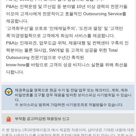
P&A는 인력운영 및 IT산업 등 분야별 10년 이상 경력의 전문가들
이모여 고객사에게 전문적이고 효율적인 Outsourcing Service를
제공합니다.
‘고객최우선’을 모토로 ‘인재제일주의’, ‘도전과 열정’ 및 ‘고객만
족’의경영철학으로 고객에게 최상의 서비스를 제공합니다.
P&A는 인재파견, 업무도급·위탁, 채용대행 및 컨텍센터 구축의 인
력분야는 물론 SI사업, SW개발 등 고객의 성공을 위한 Total
Outsourcing 전문기업으로 수년간 축적된
know-how를 바탕으로 고객의 성공 비지니스 실현을 위해 최선을
다합니다.
채권추심을 명목으로 현금 수거 및 전달 업무 또는 체크카드, 계좌, 계좌
비밀번호를 요구할 경우 채용을 빙자한 보이스피싱 사기범죄일 수 있습니
다.
※ 보이스피싱 범죄에 가담하면 사기방조죄로 처벌받을수 있습니다.
부적합 공고/마감된 채용정보 신고
※ 본 정보는 (주)피엔에이링크 에서 제공한 자료이며, 샵마넷은 기재된 내용에 대한
오류와 사용자가 이를 신뢰하여 취한 조치에 대해 책임을 지지 않습니다. 또한 누구