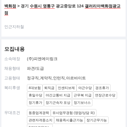
백화점
> 경기
수원시 영통구
광교중앙로 124
갤러리아백화점광교
점
인근지하철
모집내용
소속매장
(주)피엔에이링크
채용형태
파견/도급
고용형태
정규직,계약직,인턴직,아르바이트
복리후생
4대보험
퇴직금
인센티브제
야근수당
경조휴가
휴일수당
야간교통비 지급
근무복 지급
연장근로수당
정기휴가
장기근속자 포상
정기보너스
우대조건
동종업계경력
유사업무경험 (영업/상담 외)
관련자격증소지
채용즉시출근가능
장기근무가능