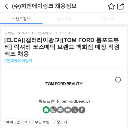
(주)피엔에이링크 채용정보
브랜드정보
상세요강
기업소개
등록일 : 2026-05-19 | 업데이트 : 2026-05-19
[ELCA][갤러리아광교][TOM FORD 톰포드뷰
티] 럭셔리 코스메틱 브랜드 백화점 매장 직원
색조 채용
(주)피엔에이링크
톰포드뷰티(TomFordBeauty)
메이크업
색조
수입 브랜드
중고가