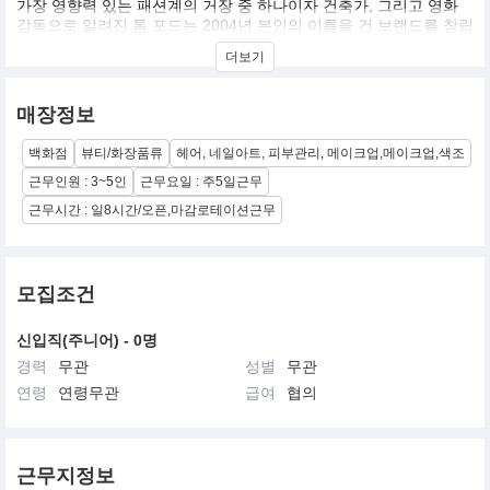
가장 영향력 있는 패션계의 거장 중 하나이자 건축가, 그리고 영화
감독으로 알려진 톰 포드는 2004년 본인의 이름을 건 브랜드를 창립
했습니다. ‘톰 포드 뷰티’는 제품력과 서비스 그리고 장인 정신을 다
더보기
양하게 갖춘 하이-엔드 뷰티 브랜드입니다. 톰 포드는 메이크업, 스
킨 케어 그리고 향수야말로 자신을 변화시킬 수 있는 최선의 방법이
며, 부드럽고 우아하게 또는 강렬하고 과감하게 본인의 가장 매력적
매장정보
이고 열정적인 모습을 표현하는 힘을 지녔다고 말합니다. 여성 개개
인에게 잠재된 아름다움과 보다 결점 없이 빛나는 피부, 매력적이고
백화점
뷰티/화장품류
헤어, 네일아트, 피부관리, 메이크업,메이크업,색조
감각적인 컬러 표현을 위한 스킨 케어부터 메이크업 제품까지 다양
한 제품을 선보이고 있습니다. 또한 고귀한 원료를 사용한 ‘럭셔리
근무인원 : 3~5인
근무요일 : 주5일근무
향’으로 톰 포드만의 대담하고 센슈얼한 영감을 표현하며 진정한 ‘럭
근무시간 : 일8시간/오픈,마감로테이션근무
셔리 뷰티’의 진수를 보여주고자 노력하고 있습니다. 2014년 한국에
첫 공식 매장을 오픈하며 하이-엔드 뷰티 브랜드로서 소비자들에게
사랑 받고 있습니다.
모집조건
신입직(주니어) - 0명
경력
무관
성별
무관
연령
연령무관
급여
협의
근무지정보