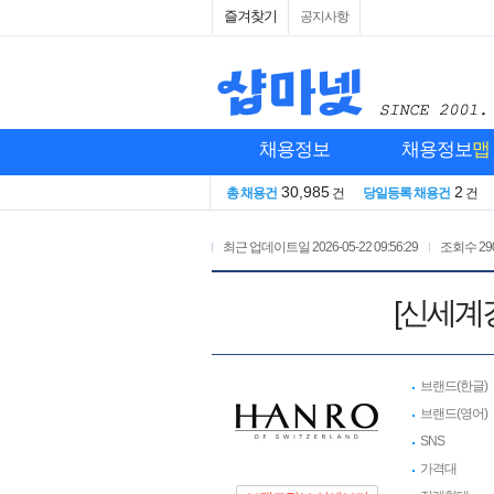
즐겨찾기
공지사항
채용정보
채용정보
맵
30,985
2
총 채용건
건
당일등록 채용건
건
최근 업데이트일
2026-05-22 09:56:29
조회수
29
[신세계
브랜드(한글)
브랜드(영어)
SNS
가격대