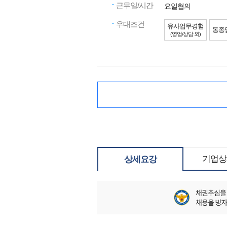
근무일/시간
요일협의
우대조건
유사업무경험
동종
(영업/상담 외)
기업상
상세요강