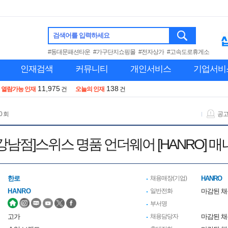
검색어를 입력하세요
#동대문패션타운
#가구단지쇼핑몰
#전자상가
#고속도로휴게소
인재검색
커뮤니티
개인서비스
기업서비
11,975
138
열람가능 인재
건
오늘의 인재
건
0 회
공
강남점]스위스 명품 언더웨어 [HANRO] 매
한로
채용매장(기업)
HANRO
HANRO
일반전화
마감된 
부서명
고가
채용담당자
마감된 