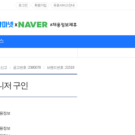
로그인
회원가입
유료서비스안내
스
고신고
공고번호 : 2380078
브랜드번호 : 21519
니저 구인
채용정보
채용정보