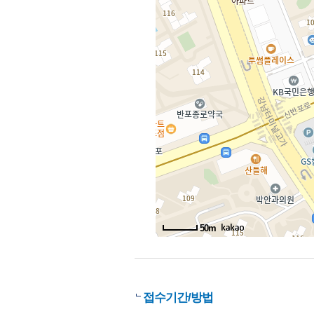
50m
접수기간/방법