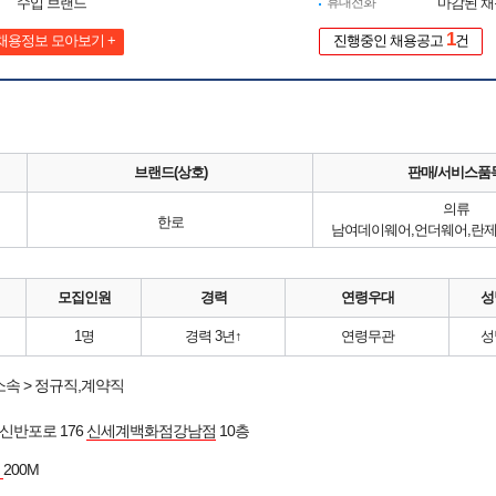
수입 브랜드
휴대전화
마감된 
1
채용정보 모아보기 +
진행중인 채용공고
건
브랜드(상호)
판매/서비스품
의류
한로
남여데이웨어,언더웨어,란
모집인원
경력
연령우대
성
1명
경력 3년↑
연령무관
성
속 > 정규직,계약직
신반포로 176
신세계백화점강남점
10층
역
200M