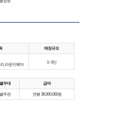
채용정보
목
매장규모
1~3인
제리,라운지웨어
별우대
급여
별무관
연봉 38,000,000원