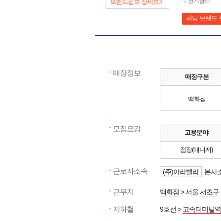
전개형태
브랜드정보 상세보기
해당 브랜드 
매장정보
매장구분
백화점
모집요강
고용분야
점장(매니저)
근로자소속
(주)아라벨라
본사소
근무지
백화점
> 서울
서초구
지하철
9호선 >
고속터미널