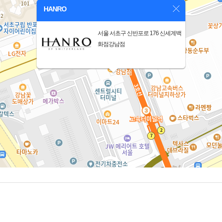
HANRO
서울 서초구 신반포로 176 신세계백
화점강남점