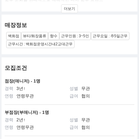
뛰어난 지속력과 확산력을 바탕으로 델리나나 레이튼 같은 상징적
더보기
인 향수들을 선보이며 전 세계적인 팬덤을 보유하고 있으며,특히 명
마의 이름을 딴 세련된 병 디자인과 고급스러운 원료의 조합을 통해
우아하면서도 강렬한 분위기를 연출하는 것이 특징이다
매장정보
백화점
뷰티/화장품류
향수
근무인원 : 3~5인
근무요일 : 주5일근무
근무시간 : 백화점운영시간내2교대근무
모집조건
점장(매니저) - 1명
경력
3년↑
성별
무관
연령
연령무관
급여
협의
부점장(부매니저) - 1명
경력
2년↑
성별
무관
연령
연령무관
급여
협의