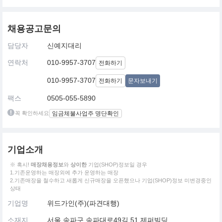
채용공고문의
담당자
신예지대리
연락처
010-9957-3707
전화하기
010-9957-3707
전화하기
문자보내기
팩스
0505-055-5890
꼭 확인하세요
임금체불사업주 명단확인
기업소개
※ 혹시!
매장채용정보
와
상이한
기업(SHOP)정보일 경우
1.기존운영하는 매장외에 추가 운영하는 매장
2.기존매장을 철수하고 새롭게 신규매장을 오픈했으나 기업(SHOP)정보 미변경중인
상태
기업명
위드가인(주)(파견대행)
소재지
서울 송파구 송파대로49길 51 제퍼빌딩