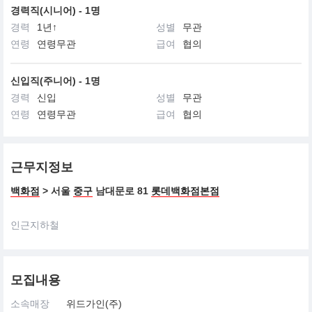
경력직(시니어) - 1명
경력
1년↑
성별
무관
연령
연령무관
급여
협의
신입직(주니어) - 1명
경력
신입
성별
무관
연령
연령무관
급여
협의
근무지정보
백화점
> 서울
중구
남대문로 81
롯데백화점본점
인근지하철
모집내용
소속매장
위드가인(주)