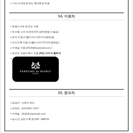
기타 사규에 준하는 복리후생 적용
04. 지원처
채용사이트 온라인 지원
위스탭 소속 파견계약직 (경력증명서 발급)
문자 지원 (이름/나이/거주지/지원매장)
카카오톡 지원 (이름/나이/거주지/지원매장)
이메일 지원 (2016@dasimahr.com )
온라인 간편이력서 지원
(하단 이미지 클릭!!)
05. 문의처
담당자 : 신예지 대리
연락처 :
010-9957-3707
이메일 : 2016@dasimahr.com
실시간 상담 카톡 문의ID : IAMXXI