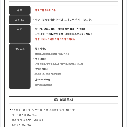
휴 무
ㆍ
주말포함 주 5일 근무
근무시간
ㆍ 해당 지점 영업시간 내 9시간 2교대 근무( 휴게 1시간 포함 )
급 여
ㆍ 매니저 : 면접시 협의 ~ 경력에 따른 협의 + 인센티브
ㆍ 신입/경력 : 연 2850만원이상 ~ 경력에 따른 협의 + 인센티브
ㆍ 동종 업계 최고대우 급여 면접시 협의가능
매장 정보
ㆍ롯데 백화점
- 잠실점 , 명동본점 , 동탄점, 타임빌라스점
ㆍ현대 백화점
- 무역센터점 , 더현대서울 , 압구정본점 , 판교점 , 킨텍스점
ㆍ신세계 백화점
- 강남점 , 명동본점 , 센텀시티점
ㆍ갤러리아 백화점
- 압구정본점 (명품관)
03. 복리후생
4대 보험 , 연차 휴가 , 퇴직금 , 각종 프로모션 및 성과급 지급
자사제품 직원할인 제도
경조 휴가, 경조사비, 명절 선물
주기적인 본사교육