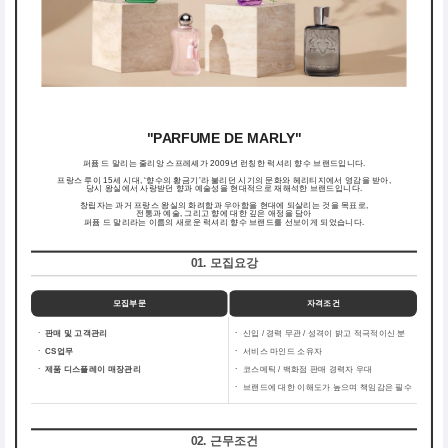
"PARFUME DE MARLY"
퍼퓸 드 말리는 줄리앙 스프레셰가 2009년 런칭한 럭셔리 향수 브랜드입니다.
프랑스 루이 15세 시대, ‘향수의 황금기’라 불리던 시기의 문화와 헤리티지에서 영감을 받아,
당시 왕실에서 사랑받던 향과 예술성을 현대적으로 재해석한 브랜드입니다.
창립자는 과거 프랑스 왕실의 화려함과 우아함을 현대에 되살리는 것을 목표로,
전통과 예술, 그리고 향에 대한 깊은 애정을 담아
퍼퓸 드 말리라는 이름의 새로운 럭셔리 향수 브랜드를 선보이게 되었습니다.
01. 모집요강
모집부문
자격조건
ㆍ 판매 및 고객관리
ㆍ
신입 / 경력 무관 / 성격이 밝고 적극적이신 분
ㆍ CS업무
ㆍ
서비스 마인드 소유자
ㆍ 제품 디스플레이 매장관리
ㆍ
코스메틱 / 백화점 판매 경력자 우대
ㆍ
브랜드에 대한 이해도가 높으며 책임감은 필수
02. 근무조건