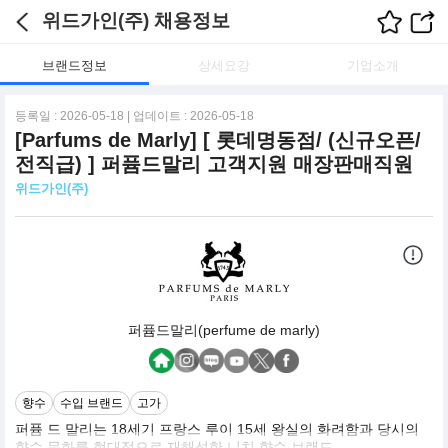
위드가인(주) 채용정보
브랜드정보
상세요강
기업소개
등록일 : 2026-05-18 | 업데이트 : 2026-05-18
[Parfums de Marly] [ 롯데명동점/ (신규오픈/
전직급) ] 퍼퓸드말리 고객지원 매장판매직원
위드가인(주)
퍼퓸드말리(perfume de marly)
향수
수입 브랜드
고가
퍼퓸 드 말리는 18세기 프랑스 루이 15세 왕실의 화려함과 당시의
향수 문화를 현대적으로 재해석한 니치 향수 브랜드