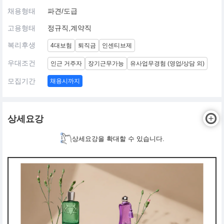
채용형태
파견/도급
고용형태
정규직,계약직
복리후생
4대보험
퇴직금
인센티브제
우대조건
인근 거주자
장기근무가능
유사업무경험 (영업/상담 외)
모집기간
채용시까지
상세요강
상세요강을 확대할 수 있습니다.