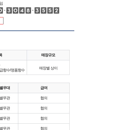
임
목
매장규모
류
매장별 상이
고급향수/명품향수
별우대
급여
별무관
협의
별무관
협의
별무관
협의
별무관
협의