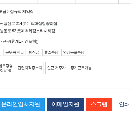
도급 > 정규직,계약직
구
왕산로 214
롯데백화점청량리점
능동로 92
롯데백화점스타시티점
대근무(휴게1시간포함))
제
근무복 지급
퇴직금
휴일수당
연장근로수당
업무경험
관련자격증소지
인근 거주자
장기근무가능
/상담 외)
온라인입사지원
이메일지원
스크랩
인쇄