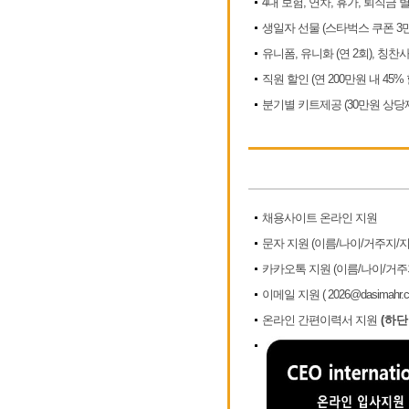
4대 보험, 연차, 휴가, 퇴직금 
생일자 선물 (스타벅스 쿠폰 3
유니폼, 유니화 (연 2회), 칭찬사
직원 할인 (연 200만원 내 45
분기별 키트제공 (30만원 상당
채용사이트 온라인 지원
문자 지원 (이름/나이/거주지/
카카오톡 지원 (이름/나이/거주
이메일 지원 ( 2026@dasimahr.c
온라인 간편이력서 지원
(하단