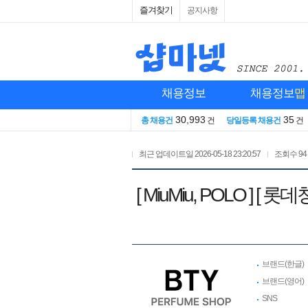
즐겨찾기
공지사항
채용정보
채용정보
맵
30,993
35
총 채용건
건
당일등록 채용건
건
최근 업데이트일
2026-05-18 23:20:57
조회수
94
[ MiuMiu, POLO
브랜드(한글)
브랜드(영어)
SNS