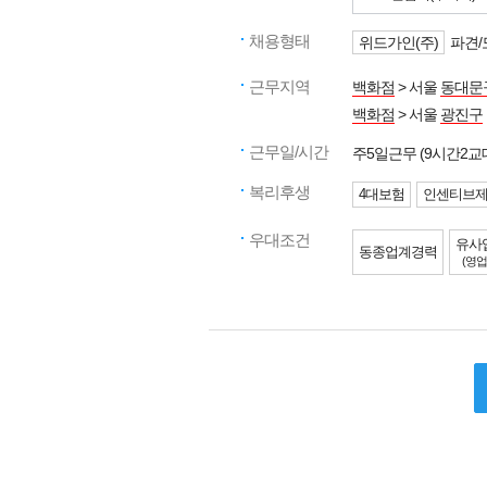
채용형태
위드가인(주)
파견/
근무지역
백화점
> 서울
동대문
백화점
> 서울
광진구
근무일/시간
주5일근무 (9시간2교
복리후생
4대보험
인센티브
우대조건
유사
동종업계경력
(영업