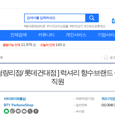
검색어를 입력하세요
#동대문패션타운
#가구단지쇼핑몰
#전자상가
#고속도로휴게소
인재검색
커뮤니티
개인서비스
기업서비
11,975
143
열람가능 인재
건
오늘의 인재
건
 회
공
 ] [ 롯데청량리점/ 롯데건대점 ] 럭셔리 향수
직원
비티와이퍼퓸샵
채용매장(기업)
위드가인(
BTY PerfumeShop
일반전화
010-3048-3
부서명