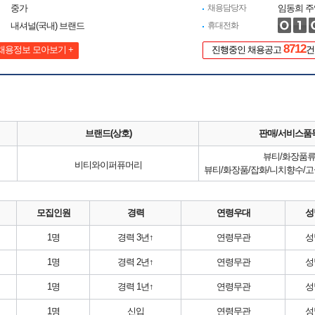
중가
채용담당자
임동희 주
내셔널(국내) 브랜드
휴대전화
8712
채용정보 모아보기 +
진행중인 채용공고
건
브랜드(상호)
판매/서비스품
뷰티/화장품
비티와이퍼퓨머리
뷰티/화장품/잡화/니치향수/
모집인원
경력
연령우대
성
1명
경력 3년↑
연령무관
성
1명
경력 2년↑
연령무관
성
1명
경력 1년↑
연령무관
성
1명
신입
연령무관
성