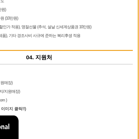
별도
만원)
원 (10만원)
% 할인가 적용), 명절선물 (추석, 설날 신세계상품권 10만원)
제품), 기타 경조사비 사규에 준하는 복리후생 적용
04. 지원처
지원매장)
지/지원매장)
om )
 이미지 클릭!!)