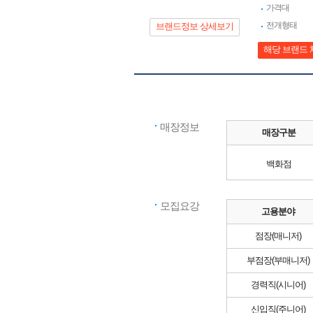
가격대
전개형태
브랜드정보 상세보기
해당 브랜드 
매장정보
매장구분
백화점
모집요강
고용분야
점장(매니저)
부점장(부매니저)
경력직(시니어)
신입직(주니어)