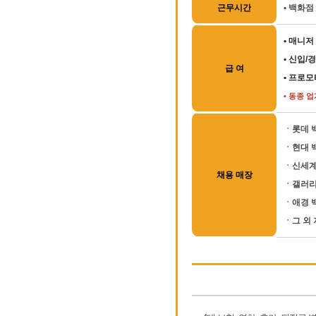
근무시간
• 백화점
• 매니저
• 신입/
급 여
• 프로모
• 동종 
ㆍ롯데 
ㆍ현대 
ㆍ신세계
채용 매장
ㆍ갤러리
ㆍ애경 
ㆍ그 외