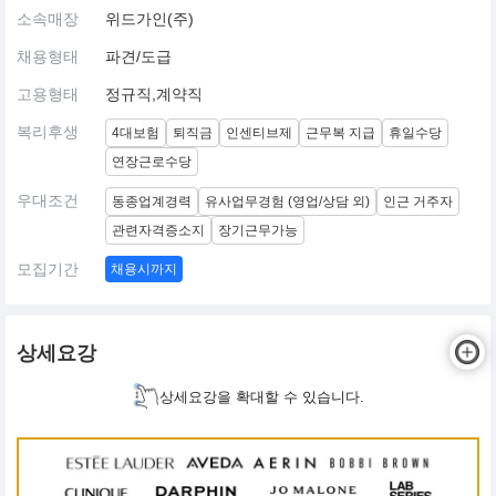
소속매장
위드가인(주)
채용형태
파견/도급
고용형태
정규직,계약직
복리후생
4대보험
퇴직금
인센티브제
근무복 지급
휴일수당
연장근로수당
우대조건
동종업계경력
유사업무경험 (영업/상담 외)
인근 거주자
관련자격증소지
장기근무가능
모집기간
채용시까지
상세요강
상세요강을 확대할 수 있습니다.