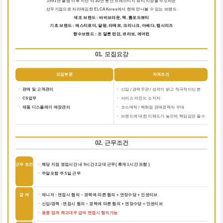
1991년 출범 이후 지난 약 30년 동안 프레스티지 뷰티 시장을 주도하는
선두기업으로 자리매김한 ELCA Korea에서 현재 만나볼 수 있는 브랜드
색조 브랜드 : 바비브라운, 맥, 톰포드뷰티
기초 브랜드 : 에스티로더, 달팡, 라메르, 크리니크, 아베다, 랩시리즈
향수브랜드 : 조 말론 런던, 르라보, 에어린
01. 모집요강
모집부문
자격조건
ㆍ 판매 및 고객관리
ㆍ
신입 / 경력무관 / 성격이 밝고 적극적이신 분
ㆍ CS업무
ㆍ
서비스 마인드 소지자
ㆍ 제품 디스플레이 매장관리
ㆍ
코스메틱 / 백화점 판매경력자 우대
ㆍ
브랜드에 대한 이해도가 높으며 책임감은 필수
02. 근무조건
근무 조건
ㆍ 해당 지점 영업시간 내 9시간 2교대 근무( 휴게 1시간 포함 )
ㆍ 주말포함 주 5일 근무
급 여
ㆍ 매니저 : 면접시 협의 ~ 경력에 따른 협의 + 연장수당 + 인센티브
ㆍ 신입/경력 : 면접시 협의 ~ 경력에 따른 협의 + 연장수당 + 인센티브
ㆍ 동종 업계 최고대우 급여 면접시 협의가능