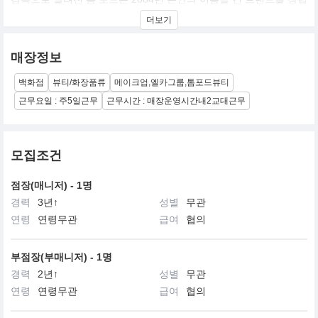
했습니다. ‘톰 포드 뷰티’는 제품력과 서비스 그리고 장인 정신을 다
더보기
양하게 갖춘 하이-엔드 뷰티 브랜드입니다. 톰 포드는 메이크업, 스
킨 케어 그리고 향수야말로 자신을 변화시킬 수 있는 최선의 방법이
며, 부드럽고 우아하게 또는 강렬하고 과감하게 본인의 가장 매력적
매장정보
이고 열정적인 모습을 표현하는 힘을 지녔다고 말합니다. 여성 개개
인에게 잠재된 아름다움과 보다 결점 없이 빛나는 피부, 매력적이고
백화점
뷰티/화장품류
메이크업,엘카그룹,톰포드뷰티
감각적인 컬러 표현을 위한 스킨 케어부터 메이크업 제품까지 다양
한 제품을 선보이고 있습니다. 또한 고귀한 원료를 사용한 ‘럭셔리
근무요일 : 주5일근무
근무시간 : 매장운영시간내2교대근무
향’으로 톰 포드만의 대담하고 센슈얼한 영감을 표현하며 진정한 ‘럭
셔리 뷰티’의 진수를 보여주고자 노력하고 있습니다. 2014년 한국에
첫 공식 매장을 오픈하며 하이-엔드 뷰티 브랜드로서 소비자들에게
사랑 받고 있습니다.
모집조건
점장(매니저) - 1명
경력
3년↑
성별
무관
연령
연령무관
급여
협의
부점장(부매니저) - 1명
경력
2년↑
성별
무관
연령
연령무관
급여
협의