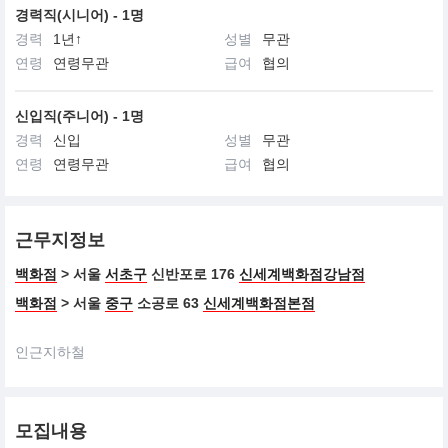
경력직(시니어) - 1명
경력
1년↑
성별
무관
연령
연령무관
급여
협의
신입직(주니어) - 1명
경력
신입
성별
무관
연령
연령무관
급여
협의
근무지정보
백화점
> 서울
서초구
신반포로 176
신세계백화점강남점
백화점
> 서울
중구
소공로 63
신세계백화점본점
인근지하철
모집내용