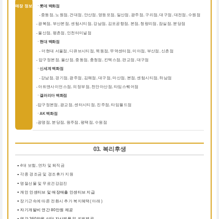
매장 정보
ㆍ롯데 백화점
중동점, 노원점, 건대점, 안산점, 영등포점, 일산점, 광주점, 구리점, 대구점, 대전점, 수원점
-
-
광복점, 부산본점, 센텀시티점, 강남점, 김포공항점, 본점, 청량리점, 잠실점, 분당점
-
울산점, 평촌점, 인천터미널점
ㆍ현대 백화점
더현대 서울점, 디큐브시티점, 목동점, 무역센터점, 미아점, 부산점, 신촌점
-
-
압구정본점, 울산점, 중동점, 충청점, 킨텍스점, 판교점, 대구점
ㆍ신세계 백화점
강남점, 경기점, 광주점, 김해점, 대구점, 마산점, 본점, 센텀시티점, 하남점
-
-
아트앤사이언스점, 의정부점, 천안아산점, 타임스퀘어점
ㆍ갤러리아 백화점
압구정본점, 광교점, 센터시티점, 진주점, 타임월드점
-
ㆍAK 백화점
광명점, 분당점, 원주점, 평택점, 수원점
-
03. 복리후생
4대 보험, 연차 및 퇴직금
각종 경조금 및 경조휴가 지원
명절선물 및 무료건강검진
개인 인센티브 및 매장매출 인센티브 지급
장기근속에 따른 전환시 추가 복지혜택( 아래 )
자기개발비 연간 80만원 제공
연간 360만원 상당 자사제품 및 키트제공