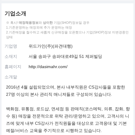
기업소개
※ 혹시!
매장채용정보
와
상이한
기업(SHOP)정보일 경우
1.기존운영하는 매장외에 추가 운영하는 매장
2.기존매장을 철수하고 새롭게 신규매장을 오픈했으나 기업(SHOP)정보 미변경중인
상태
기업명
위드가인(주)(파견대행)
소재지
서울 송파구 송파대로49길 51 제퍼빌딩
홈페이지
http://dasimahr.com/
소개말
2016년 4월 설립되었으며, 본사 내부직원은 CS강사들을 포함한
27명 이상의 본사 관리직 매니져들로 구성되어 있습니다.
백화점, 유통점, 로드샵, 면세점 등 판매직(코스메틱, 의류, 잡화, 향
수 등) 매장을 전문적으로 위탁 관리/운영하고 있으며, 고객사의 니
즈에 맞게 내부 CS강사가 전직원들을 대상으로 고객응대 및 기본
예절/서비스 교육을 주기적으로 시행하고 있습니다.