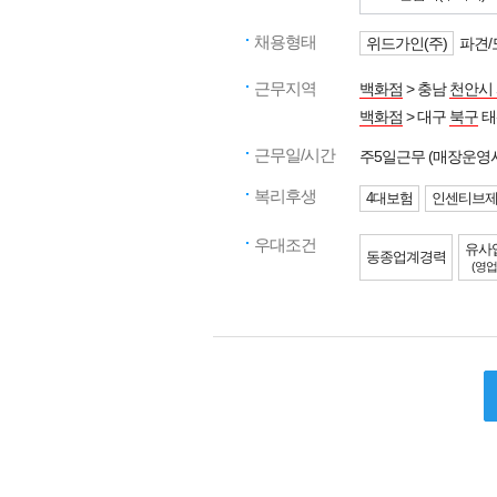
채용형태
위드가인(주)
파견/
근무지역
백화점
> 충남
천안시
백화점
> 대구
북구
태
근무일/시간
주5일근무 (매장운영
복리후생
4대보험
인센티브
우대조건
유사
동종업계경력
(영업