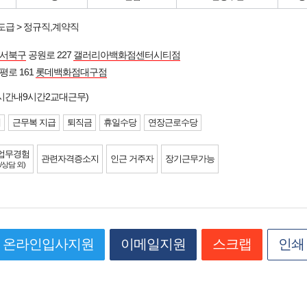
도급 > 정규직,계약직
 서북구
공원로 227
갤러리아백화점센터시티점
평로 161
롯데백화점대구점
시간내9시간2교대근무)
제
근무복 지급
퇴직금
휴일수당
연장근로수당
업무경험
관련자격증소지
인근 거주자
장기근무가능
/상담 외)
온라인입사지원
이메일지원
스크랩
인쇄