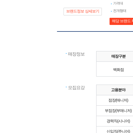
가격대
전개형태
브랜드정보 상세보기
해당 브랜드 
매장정보
매장구분
백화점
모집요강
고용분야
점장(매니저)
부점장(부매니저)
경력직(시니어)
신입직(주니어)