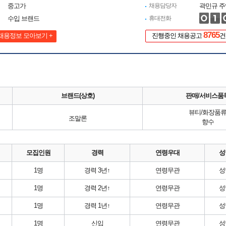
중고가
채용담당자
곽민규 주
수입 브랜드
휴대전화
8765
채용정보 모아보기 +
진행중인 채용공고
건
브랜드(상호)
판매/서비스품
뷰티/화장품
조말론
향수
모집인원
경력
연령우대
성
1명
경력 3년↑
연령무관
성
1명
경력 2년↑
연령무관
성
1명
경력 1년↑
연령무관
성
1명
신입
연령무관
성