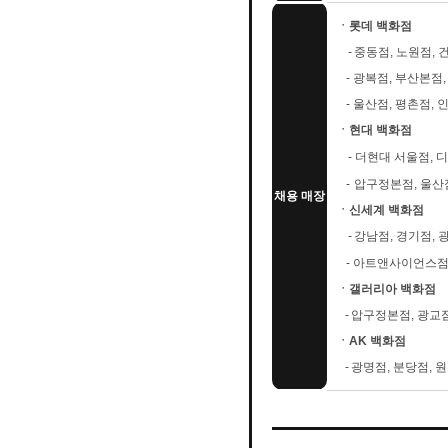
ㆍ롯데 백화점
-
중동점, 노원점, 
-
광복점, 부산본점,
-
울산점, 평촌점,
ㆍ현대 백화점
-
더현대 서울점, 디
-
압구정본점, 울산점
채용 매장
ㆍ신세계 백화점
-
강남점, 경기점, 
-
아트앤사이언스점,
ㆍ갤러리아 백화점
-
압구정본점, 광교점
ㆍAK 백화점
-
광명점, 분당점, 