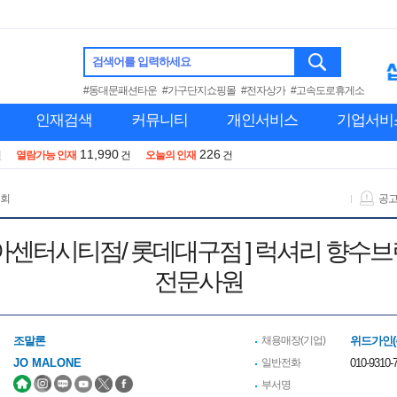
검색어를 입력하세요
#동대문패션타운
#가구단지쇼핑몰
#전자상가
#고속도로휴게소
인재검색
커뮤니티
개인서비스
기업서비
11,990
226
건
열람가능 인재
건
오늘의 인재
건
 회
공
갤러리아센터시티점/ 롯데대구점 ] 럭셔리 향
전문사원
조말론
채용매장(기업)
위드가인(
JO MALONE
일반전화
010-9310-7
부서명