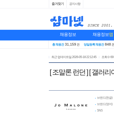
즐겨찾기
공지사항
채용정보
채용정보
맵
31,159
848
총 채용건
건
당일등록 채용건
최근 업데이트일
2026-05-18 22:12:45
조회수
69
[ 조말론 런던 ] [ 
브랜드(한글)
브랜드(영어)
SNS