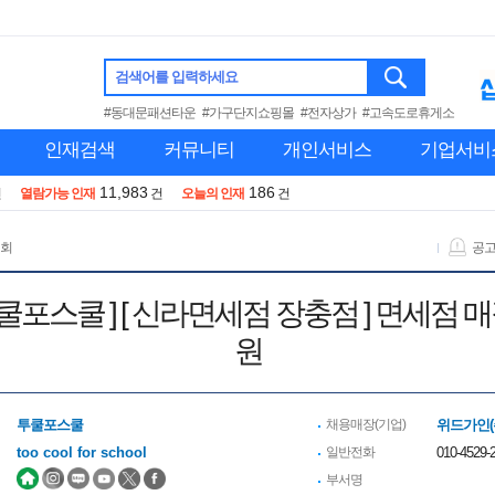
검색어를 입력하세요
#동대문패션타운
#가구단지쇼핑몰
#전자상가
#고속도로휴게소
인재검색
커뮤니티
개인서비스
기업서비
11,983
186
건
열람가능 인재
건
오늘의 인재
건
 회
공
쿨포스쿨 ] [ 신라면세점 장충점 ] 면세
원
투쿨포스쿨
채용매장(기업)
위드가인(
too cool for school
일반전화
010-4529-2
부서명