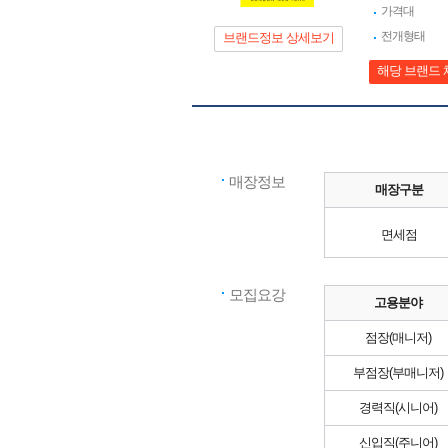
가격대
전개형태
브랜드정보 상세보기
해당 브랜드 
매장정보
매장구분
면세점
모집요강
고용분야
점장(매니저)
부점장(부매니저)
경력직(시니어)
신입직(주니어)