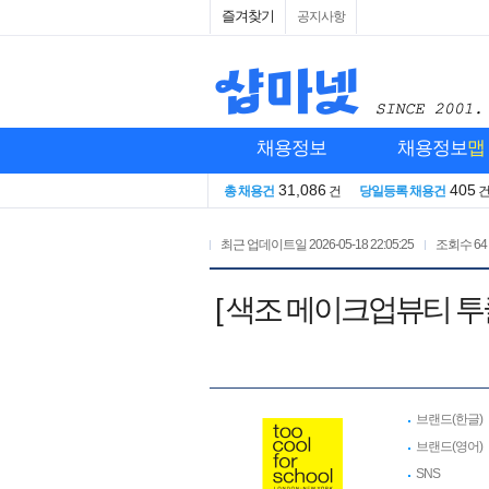
즐겨찾기
공지사항
채용정보
채용정보
맵
31,086
405
총 채용건
건
당일등록 채용건
최근 업데이트일
2026-05-18 22:05:25
조회수
64
[ 색조 메이크업뷰티 투
브랜드(한글)
브랜드(영어)
SNS