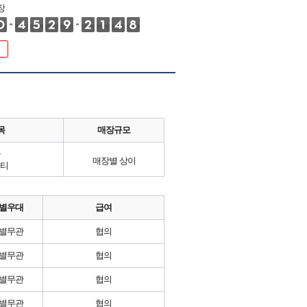
장
목
매장규모
류
매장별 상이
티
별우대
급여
별무관
협의
별무관
협의
별무관
협의
별무관
협의