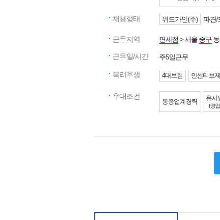
채용형태
위드가인(주)
파견/
근무지역
면세점
> 서울
중구
동
근무일/시간
주5일근무
복리후생
4대보험
인센티브
우대조건
유사
동종업계경력
(영업