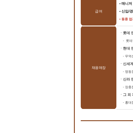
• 매니저
급 여
• 신입/
• 동종 
ㆍ롯데 
- 롯데월
ㆍ현대 
- 무
ㆍ신세계
채용 매장
- 명동점
ㆍ신라 
- 장충점
ㆍ그 외
- 홍대