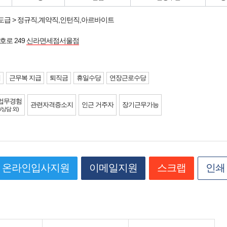
도급 > 정규직,계약직,인턴직,아르바이트
호로 249
신라면세점서울점
제
근무복 지급
퇴직금
휴일수당
연장근로수당
업무경험
관련자격증소지
인근 거주자
장기근무가능
/상담 외)
온라인입사지원
이메일지원
스크랩
인쇄