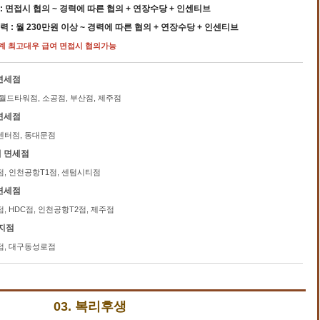
 : 면접시 협의 ~ 경력에 따른 협의 + 연장수당 + 인센티브
경력 : 월 230만원 이상 ~ 경력에 따른 협의 + 연장수당 + 인센티브
업계 최고대우 급여 면접시 협의가능
면세점
드타워점, 소공점, 부산점, 제주점
면세점
역센터점, 동대문점
 면세점
, 인천공항T1점, 센텀시티점
면세점
, HDC점, 인천공항T2점, 제주점
 지점
점, 대구동성로점
03. 복리후생