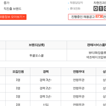
중가
채용담당자
차현진과
직진출 브랜드
휴대전화
8730
채용정보 모아보기 +
진행중인 채용공고
건
브랜드(상호)
판매/서비스품
뷰티/화장품
투쿨포스쿨
색조메이크업뷰
모집인원
경력
연령우대
성
1명
경력 3년↑
연령무관
성
1명
경력 2년↑
연령무관
성
1명
경력 1년↑
연령무관
성
1명
신입
연령무관
성