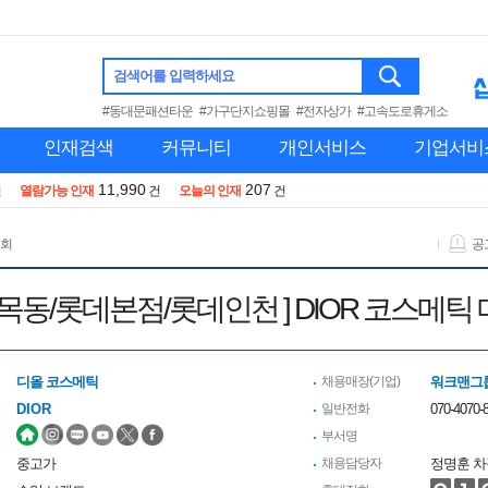
검색어를 입력하세요
#동대문패션타운
#가구단지쇼핑몰
#전자상가
#고속도로휴게소
인재검색
커뮤니티
개인서비스
기업서비
11,990
207
건
열람가능 인재
건
오늘의 인재
건
 회
공
 현대목동/롯데본점/롯데인천 ] DIOR 코스
디올 코스메틱
채용매장(기업)
워크맨그룹
DIOR
일반전화
070-4070-
부서명
중고가
채용담당자
정명훈 차