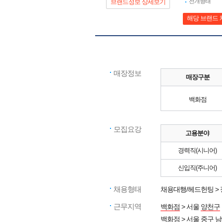
전개형태
브랜드정보 상세보기
해당 브랜드 
매장정보
매장구분
백화점
모집요강
고용분야
경력직(시니어)
신입직(주니어)
채용형태
채용대행/헤드헌팅 >
근무지역
백화점
> 서울
양천구
백화점
> 서울
중구
남