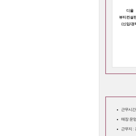
디올
뷰티컨설
(신입/경
근무시간 :
매장 운영
근무지 :