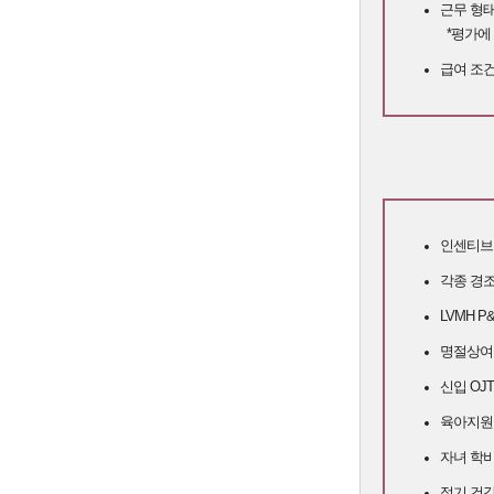
근무 형태
*평가에 
급여 조건
인센티브 
각종 경조
LVMH 
명절상여
신입 OJ
육아지원 
자녀 학비
정기 건강