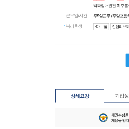
백화점
> 인천
미추홀
근무일/시간
주5일근무 (주말포함
복리후생
4대보험
인센티브
기업상
상세요강