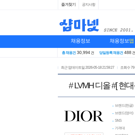
즐겨찾기
공지사항
채용정보
채용정보
맵
30,994
488
총 채용건
건
당일등록 채용건
최근 업데이트일
2026-05-18 21:59:27
조회수
79
# LVMH 디올 #[
브랜드(한글)
브랜드(영어)
SNS
가격대