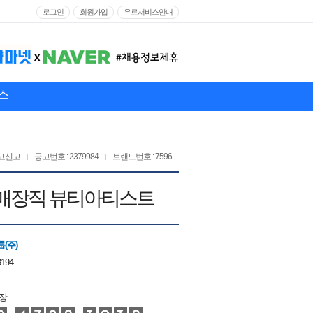
로그인
회원가입
유료서비스안내
스
고신고
공고번호 : 2379984
브랜드번호 : 7596
메틱 매장직 뷰티아티스트
(주)
8194
장