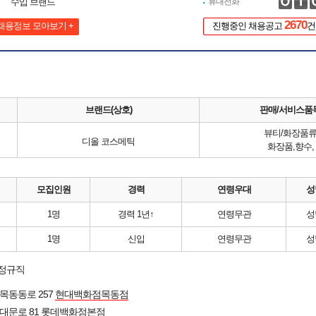
수입 브랜드
휴대전화
2670
채용정보 모아보기 +
진행중인 채용공고
건
브랜드(상호)
판매/서비스품
뷰티/화장품
디올 코스메틱
화장품,향수,
모집인원
경력
연령우대
성
1명
경력 1년↑
연령무관
성
1명
신입
연령무관
성
 정규직
목동동로 257
현대백화점목동점
대문로 81
롯데백화점본점