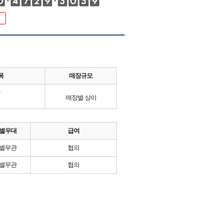
목
매장규모
류
매장별 상이
별우대
급여
별무관
협의
별무관
협의