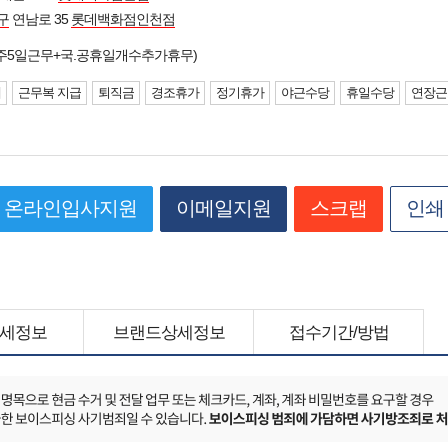
구
연남로 35
롯데백화점인천점
주5일근무+국.공휴일개수추가휴무)
제
근무복 지급
퇴직금
경조휴가
정기휴가
야근수당
휴일수당
연장근
온라인입사지원
이메일지원
스크랩
인쇄
세정보
브랜드상세정보
접수기간/방법