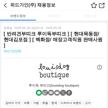
위드가인(주) 채용정보
브랜드정보
상세요강
기업소개
등록일 : 2026-05-18 | 업데이트 : 2026-05-18
[ 반려견부띠크 루이독부띠크 ] [ 현대목동점/
현대김포점 ] [ 백화점/ 매장고객직원 판매사원
]
위드가인(주)
루이독 부띠끄(louisdog boutique)
강아지 가구
의류
가방
쥬얼
한국
디자이너 브랜드
고가