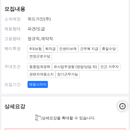
모집내용
소속매장
위드가인(주)
채용형태
파견/도급
고용형태
정규직,계약직
복리후생
4대보험
퇴직금
인센티브제
근무복 지급
휴일수당
연장근로수당
우대조건
동종업계경력
유사업무경험 (영업/상담 외)
인근 거주자
관련자격증소지
장기근무가능
모집기간
채용시까지
상세요강
상세요강을 확대할 수 있습니다.