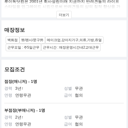
루이독닷컴은 2001년 회사설립이래 지금까지 반려견들의 라이프
스타일을 업그레이드 시킴으로써 반려견들의 삶의 질적 향상을 가
장 중요한 가치의 하나로 성장해온 Design Pet Living Product를 선
더보기
도하는 디자인전문회사 입니다. 현재 프랑스, 영국, 독일, 벨기에, 스
페인, 대만, 러시아 등에 Sole Distributor들을 두고 있으며, 미국과
일본 등 루이독을 만날 수 있는 매장들이 늘어남으로써 세계 최고의
매장정보
디자인 회사가 되고자하는 루이독의 꿈에 한걸음 더 다가섰습니다.
백화점
펫/팬시/문구外
메이크업,강아지가구,의류,가방,쥬얼
현재 세계의 주요 패션 및 애견관련 매체에 높은 지명도를 가지고 있
으며, 세계의 애견인들이라면 누구나 원하는 명품 디자인 전문기업
근무요일 : 주5일근무
근무시간 : 매장운영시간내2교대근무
을 목표로 끝임없는 디자인 개발과 완벽한 품질의 제품을 만들고자
지속적으로 투자와 성장을 하는 기업이 되고자 노력하고 있습니다.
모집조건
점장(매니저) - 1명
경력
3년↑
성별
무관
연령
연령무관
급여
협의
부점장(부매니저) - 1명
경력
2년↑
성별
무관
연령
연령무관
급여
협의