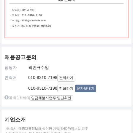
담당자 : 곽민규 주임
연락처 : 010 - 9310 - 7198
이메일 : 2019@dasimahr.com
실시간 상담 카톡 문의ID : MINIKYU
채용공고문의
담당자
곽민규주임
연락처
010-9310-7198
전화하기
010-9310-7198
전화하기
문자보내기
꼭 확인하세요
임금체불사업주 명단확인
기업소개
※ 혹시!
매장채용정보
와
상이한
기업(SHOP)정보일 경우