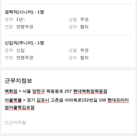
경력직(시니어) - 1명
경력
1년↑
성별
무관
연령
연령무관
급여
협의
신입직(주니어) - 1명
경력
신입
성별
무관
연령
연령무관
급여
협의
근무지정보
백화점
> 서울
양천구
목동동로 257
현대백화점목동점
아울렛몰
> 경기
김포시
고촌읍 아라육로152번길 100
현대프리미
엄아울렛김포점
인근지하철