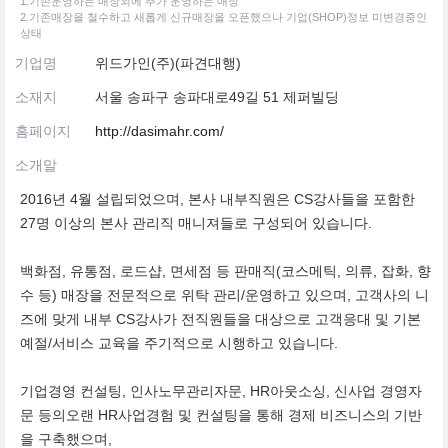
1.기존운영하는 매장외에 추가 운영하는 매장
2.기존매장을 철수하고 새롭게 신규매장을 오픈했으나 기업(SHOP)정보 미변경중인
상태
기업명
위드가인(주)(파견대행)
소재지
서울 송파구 송파대로49길 51 제퍼빌딩
홈페이지
http://dasimahr.com/
소개말
2016년 4월 설립되었으며, 본사 내부직원은 CS강사들을 포함한
27명 이상의 본사 관리직 매니져들로 구성되어 있습니다.
백화점, 유통점, 로드샵, 면세점 등 판매직(코스메틱, 의류, 잡화, 향
수 등) 매장을 전문적으로 위탁 관리/운영하고 있으며, 고객사의 니
즈에 맞게 내부 CS강사가 전직원들을 대상으로 고객응대 및 기본
예절/서비스 교육을 주기적으로 시행하고 있습니다.
기업경영 컨설팅, 인사노무관리자문, HR아웃소싱, 신사업 경영자
문 등의오랜 HR사업경험 및 컨설팅을 통해 경제 비즈니스의 기반
을 구축했으며,