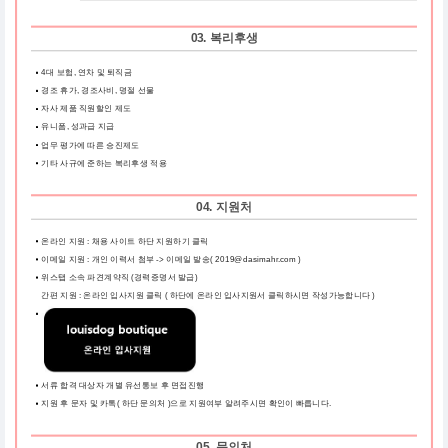
03. 복리후생
4대 보험, 연차 및 퇴직금
경조 휴가, 경조사비, 명절 선물
자사 제품 직원할인 제도
유니폼, 성과급 지급
업무 평가에 따른 승진제도
기타 사규에 준하는 복리후생 적용
04. 지원처
온라인 지원 : 채용 사이트 하단 지원하기 클릭
이메일 지원 : 개인 이력서 첨부 -> 이메일 발송( 2019@dasimahr.com )
위스탭 소속 파견계약직 (경력증명서 발급)
간편 지원 : 온라인 입사지원 클릭
( 하단에 온라인 입사지원서 클릭하시면 작성가능합니다 )
서류 합격 대상자 개별 유선통보 후 면접진행
지원 후 문자 및 카톡( 하단 문의처 )으로 지원여부 알려주시면 확인이 빠릅니다.
05. 문의처