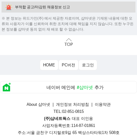
부적합 공고/마감된 채용정보 신고
※ 본 정보는 위드가인(주) 에서 제공한 자료이며, 샵마넷은 기재된 내용에 대한 오
류와 사용자가 이를 신뢰하여 취한 조치에 대해 책임을 지지 않습니다. 또한 누구든
본 정보를 샵마넷 동의 없이 재 배포 할 수 없습니다.
HOME
PC버전
로그인
네이버 메인에
#샵마넷
추가
About 샵마넷
|
개인정보 처리방침
|
이용약관
TEL:02-851-0815
(주)샵네트웍스
대표 이인용
사업자등록번호:114-87-01861
주소:서울 금천구 디지털로9길 65 백상스타타워1차 508호