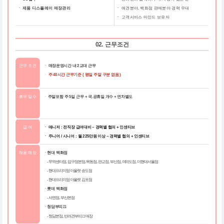
ㆍ 제품 디스플레이 매장관리
ㆍ
애견분야, 백화점 판매분야 경력 우대
ㆍ
고객서비스 마인드 보유자
02. 근무조건
근무 조건
ㆍ 매장운영시간 내 2교대 근무
ㆍ
주 40시간 근무기준 ( 평일 주말 구분 없음 )
휴무 일수
ㆍ
주말포함 주 5일 근무 + 국.공휴일 개수 + 연차별도
급 여
ㆍ 매니저 : 전직장 급여대비 ~ 경력별 협의 + 인센티브
ㆍ 주니어 / 시니어 : 월 225만원 이상 ~ 경력별 협의 + 인센티브
채용 매장
ㆍ현대 백화점
- 무역센타점, 압구정본점, 목동점, 판교점, 부산점, 여의도점, 더현대서울점
- 현대프리미엄 아울렛 송도점
- 현대프리미엄 아울렛 김포점
ㆍ롯데 백화점
- 서면점, 부산본점
ㆍ청담부띠끄
- 청담본점, 반려견부띠끄 매장