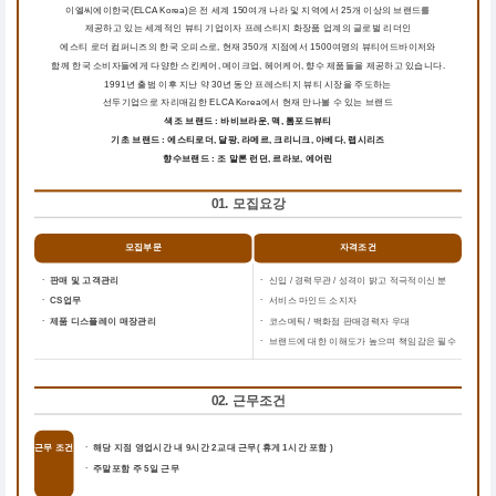
이엘씨에이한국(ELCA Korea)은 전 세계 150여개 나라 및 지역에서 25개 이상의 브랜드를
제공하고 있는 세계적인 뷰티 기업이자 프레스티지 화장품 업계의 글로벌 리더인
에스티 로더 컴퍼니즈의 한국 오피스로, 현재 350개 지점에서 1500여명의 뷰티어드바이저와
함께 한국 소비자들에게 다양한 스킨케어, 메이크업, 헤어케어, 향수 제품들을 제공하고 있습니다.
1991년 출범 이후 지난 약 30년 동안 프레스티지 뷰티 시장을 주도하는
선두기업으로 자리매김한 ELCA Korea에서 현재 만나볼 수 있는 브랜드
색조 브랜드 : 바비브라운, 맥, 톰포드뷰티
기초 브랜드 : 에스티로더, 달팡, 라메르, 크리니크, 아베다, 랩시리즈
향수브랜드 : 조 말론 런던, 르라보, 에어린
01. 모집요강
모집부문
자격조건
ㆍ 판매 및 고객관리
ㆍ
신입 / 경력무관 / 성격이 밝고 적극적이신 분
ㆍ CS업무
ㆍ
서비스 마인드 소지자
ㆍ 제품 디스플레이 매장관리
ㆍ
코스메틱 / 백화점 판매경력자 우대
ㆍ
브랜드에 대한 이해도가 높으며 책임감은 필수
02. 근무조건
근무 조건
ㆍ 해당 지점 영업시간 내 9시간 2교대 근무( 휴게 1시간 포함 )
ㆍ 주말포함 주 5일 근무