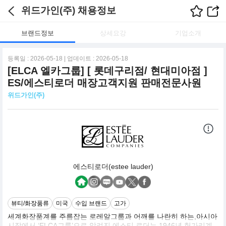
위드가인(주) 채용정보
브랜드정보
상세요강
기업소개
등록일 : 2026-05-18 | 업데이트 : 2026-05-18
[ELCA 엘카그룹] [ 롯데구리점/ 현대미아점 ]
ES/에스티로더 매장고객지원 판매전문사원
위드가인(주)
에스티로더(estee lauder)
뷰티/화장품류
미국
수입 브랜드
고가
세계화장품계를 주름잡는 로레알그룹과 어깨를 나란히 하는,아시아
시장에서 ‘ELCA그룹’으로 알려진 에스티 로더는 1946년 헝가리계