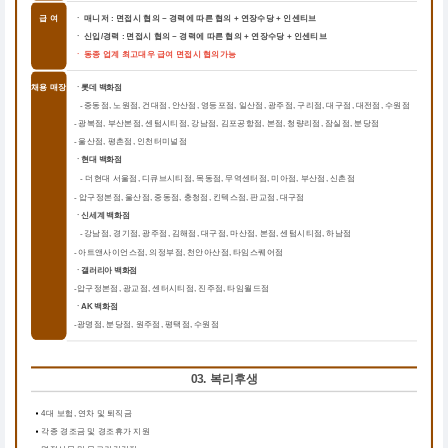
급 여
ㆍ 매니저 : 면접시 협의 ~ 경력에 따른 협의 + 연장수당 + 인센티브
ㆍ 신입/경력 : 면접시 협의 ~ 경력에 따른 협의 + 연장수당 + 인센티브
ㆍ 동종 업계 최고대우 급여 면접시 협의가능
채용 매장
ㆍ롯데 백화점
중동점, 노원점, 건대점, 안산점, 영등포점, 일산점, 광주점, 구리점, 대구점, 대전점, 수원점
-
-
광복점, 부산본점, 센텀시티점, 강남점, 김포공항점, 본점, 청량리점, 잠실점, 분당점
-
울산점, 평촌점, 인천터미널점
ㆍ현대 백화점
더현대 서울점, 디큐브시티점, 목동점, 무역센터점, 미아점, 부산점, 신촌점
-
-
압구정본점, 울산점, 중동점, 충청점, 킨텍스점, 판교점, 대구점
ㆍ신세계 백화점
강남점, 경기점, 광주점, 김해점, 대구점, 마산점, 본점, 센텀시티점, 하남점
-
-
아트앤사이언스점, 의정부점, 천안아산점, 타임스퀘어점
ㆍ갤러리아 백화점
압구정본점, 광교점, 센터시티점, 진주점, 타임월드점
-
ㆍAK 백화점
광명점, 분당점, 원주점, 평택점, 수원점
-
03. 복리후생
4대 보험, 연차 및 퇴직금
각종 경조금 및 경조휴가 지원