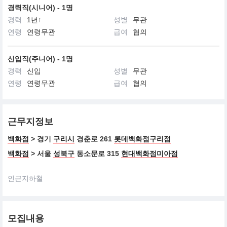
경력직(시니어) - 1명
경력
1년↑
성별
무관
연령
연령무관
급여
협의
신입직(주니어) - 1명
경력
신입
성별
무관
연령
연령무관
급여
협의
근무지정보
백화점
> 경기
구리시
경춘로 261
롯데백화점구리점
백화점
> 서울
성북구
동소문로 315
현대백화점미아점
인근지하철
모집내용