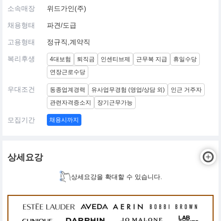
소속매장
위드가인(주)
채용형태
파견/도급
고용형태
정규직,계약직
복리후생
4대보험
퇴직금
인센티브제
근무복 지급
휴일수당
연장근로수당
우대조건
동종업계경력
유사업무경험 (영업/상담 외)
인근 거주자
관련자격증소지
장기근무가능
모집기간
채용시까지
상세요강
상세요강을 확대할 수 있습니다.