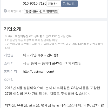
010-9310-7198
전화하기
문자보내기
꼭 확인하세요
임금체불사업주 명단확인
기업소개
※ 혹시!
매장채용정보
와
상이한
기업(SHOP)정보일 경우
1.기존운영하는 매장외에 추가 운영하는 매장
2.기존매장을 철수하고 새롭게 신규매장을 오픈했으나 기업(SHOP)정보 미변경중인
상태
기업명
위드가인(주)(파견대행)
소재지
서울 송파구 송파대로49길 51 제퍼빌딩
홈페이지
http://dasimahr.com/
소개말
2016년 4월 설립되었으며, 본사 내부직원은 CS강사들을 포함한
27명 이상의 본사 관리직 매니져들로 구성되어 있습니다.
백화점, 유통점, 로드샵, 면세점 등 판매직(코스메틱, 의류, 잡화, 향