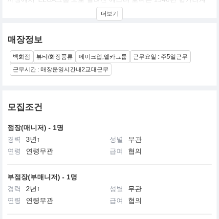
유대인 에스티 로더가 미국 뉴욕에서 세운 기업. ‘우리가 만나는 모
더보기
든 이에게 최고의 제품과 서비스를 선사한다’는 경영 철학을 내세워
고급 화장품 시장에 주력하는 점이 로레알과 다르다. 국내에는 에스
티 로더, 랩시리즈, 크리니크, 오리진스, 라메르, 달팡, 맥, 바비브라
매장정보
운, 아베다, 조말론, 톰포드 뷰티, 글램글로우, 르라보 등 13개 브랜
드가 수입되고 있다
백화점
뷰티/화장품류
메이크업,엘카그룹
근무요일 : 주5일근무
근무시간 : 매장운영시간내2교대근무
모집조건
점장(매니저) - 1명
경력
3년↑
성별
무관
연령
연령무관
급여
협의
부점장(부매니저) - 1명
경력
2년↑
성별
무관
연령
연령무관
급여
협의