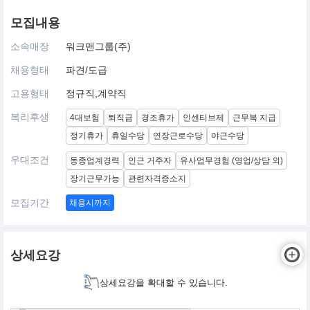
모집내용
소속매장
워크맨그룹(주)
채용형태
파견/도급
고용형태
정규직,계약직
복리후생
4대보험
퇴직금
경조휴가
인센티브제
근무복 지급
정기휴가
휴일수당
연장근로수당
야근수당
우대조건
동종업계경력
인근 거주자
유사업무경험 (영업/상담 외)
장기근무가능
관련자격증소지
모집기간
채용시까지
상세요강
상세요강을 확대할 수 있습니다.