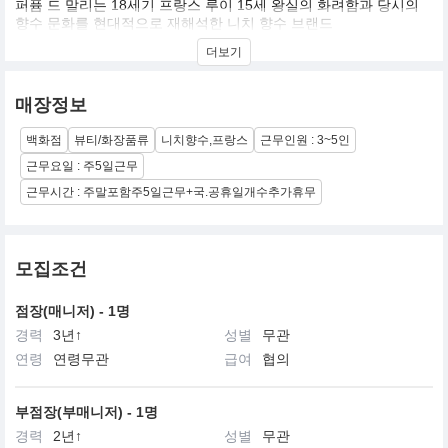
퍼퓸 드 말리는 18세기 프랑스 루이 15세 왕실의 화려함과 당시의
향수 문화를 현대적으로 재해석한 니치 향수 브랜드
뛰어난 지속력과 확산력을 바탕으로 델리나나 레이튼 같은 상징적
더보기
인 향수들을 선보이며 전 세계적인 팬덤을 보유하고 있으며,특히 명
마의 이름을 딴 세련된 병 디자인과 고급스러운 원료의 조합을 통해
우아하면서도 강렬한 분위기를 연출하는 것이 특징이다
매장정보
백화점
뷰티/화장품류
니치향수,프랑스
근무인원 : 3~5인
근무요일 : 주5일근무
근무시간 : 주말포함주5일근무+국.공휴일개수추가휴무
모집조건
점장(매니저) - 1명
경력
3년↑
성별
무관
연령
연령무관
급여
협의
부점장(부매니저) - 1명
경력
2년↑
성별
무관