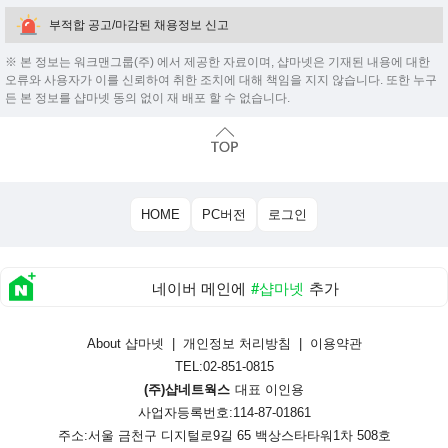
부적합 공고/마감된 채용정보 신고
※ 본 정보는 워크맨그룹(주) 에서 제공한 자료이며, 샵마넷은 기재된 내용에 대한
오류와 사용자가 이를 신뢰하여 취한 조치에 대해 책임을 지지 않습니다. 또한 누구
든 본 정보를 샵마넷 동의 없이 재 배포 할 수 없습니다.
HOME
PC버전
로그인
네이버 메인에
#샵마넷
추가
About 샵마넷
|
개인정보 처리방침
|
이용약관
TEL:02-851-0815
(주)샵네트웍스
대표 이인용
사업자등록번호:114-87-01861
주소:서울 금천구 디지털로9길 65 백상스타타워1차 508호