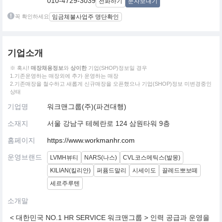
010-4729-3039
전화하기
문자보내기
꼭 확인하세요
임금체불사업주 명단확인
기업소개
※ 혹시!
매장채용정보
와
상이한
기업(SHOP)정보일 경우
1.기존운영하는 매장외에 추가 운영하는 매장
2.기존매장을 철수하고 새롭게 신규매장을 오픈했으나 기업(SHOP)정보 미변경중인
상태
기업명
워크맨그룹(주)(파견대행)
소재지
서울 강남구 테헤란로 124 삼원타워 9층
홈페이지
https://www.workmanhr.com
운영브랜드
LVMH뷰티
NARS(나스)
CVL코스메틱스(발몽)
KILIAN(킬리안)
퍼퓸드말리
시세이도
끌레드뽀보떼
세르주루텐
소개말
< 대한민국 NO.1 HR SERVICE 워크맨그룹 > 인력 공급과 운영을