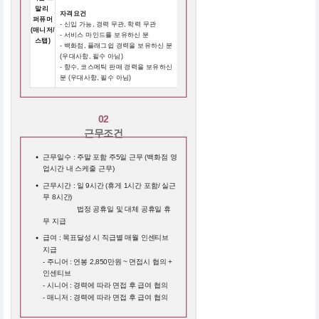
말리
자격요건
퍼퓨머
- 신입 가능, 경력 무관, 학력 무관
(매니저/
- 서비스 마인드를 보유하신 분
스탭)
- 백화점, 플래그쉽 경력을 보유하신 분
(우대사항, 필수 아님)
- 향수, 코스메틱 판매 경력을 보유하신
분 (우대사항, 필수 아님)
02
근무조건
근무일수 : 주말 포함 주5일 근무 (백화점 영
업시간 내 스케줄 근무)
근무시간 : 일 9시간 (휴게 1시간 포함/ 실근
무 8시간)
근무시간 :
법정 공휴일 및 대체 공휴일 휴
무 지급
급여 : 목표달성 시 직급별 매월 인센티브
지급
- 주니어 : 연봉 2,850만원 ~ 면접시 협의 +
인센티브
- 시니어 : 경력에 따라 면접 후 급여 협의
- 매니저 : 경력에 따라 면접 후 급여 협의