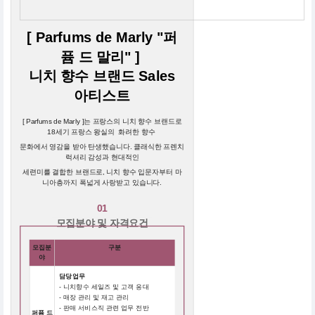
[ Parfums de Marly "퍼
퓸 드 말리" ]
니치 향수 브랜드 Sales
아티스트
[ Parfums de Marly ]는 프랑스의 니치 향수 브랜드로
18세기 프랑스 왕실의 화려한 향수
문화에서 영감을 받아 탄생했습니다. 클래식한 프렌치
럭셔리 감성과 현대적인
세련미를 결합한 브랜드로, 니치 향수 입문자부터 마
니아층까지 폭넓게 사랑받고 있습니다.
01
모집분야 및 자격요건
모집분
구분
야
담당업무
- 니치향수 세일즈 및 고객 응대
- 매장 관리 및 재고 관리
- 판매 서비스직 관련 업무 전반
퍼퓸 드