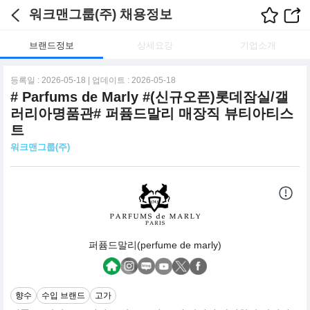
워크맨그룹(주) 채용정보
브랜드정보
상세요강
기업소개
등록일 : 2026-05-18 | 업데이트 : 2026-05-18
# Parfums de Marly #(신규오픈)롯데잠실/갤
러리아명품관# 퍼퓸드말리 매장직 뷰티아티스
트
워크맨그룹(주)
퍼퓸드말리(perfume de marly)
향수
수입 브랜드
고가