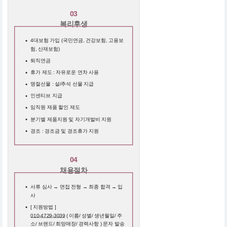
03
복리후생
4대보험 가입 (국민연금, 건강보험, 고용보
험, 산재보험)
퇴직연금
휴가 제도 : 자유로운 연차 사용
명절선물 : 설/추석 선물 지급
인센티브 지급
임직원 제품 할인 제도
분기별 제품지원 및 자기개발비 지원
경조 : 경조금 및 경조휴가 지원
04
채용절차
서류 심사 → 면접 전형 → 최종 합격 → 입
사
[ 지원방법 ]
010-4729-3039
( 이름/ 성별/ 생년월일/ 주
소/ 브랜드/ 희망매장/ 경력사항 ) 문자 발송