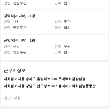
연령
연령무관
급여
협의
경력직(시니어) - 1명
경력
1년↑
성별
무관
연령
연령무관
급여
협의
신입직(주니어) - 1명
경력
신입
성별
무관
연령
연령무관
급여
협의
근무지정보
백화점
> 서울
송파구
올림픽로 240
롯데백화점잠실점
백화점
> 서울
강남구
압구정로 407
갤러리아백화점명품동관
인근지하철