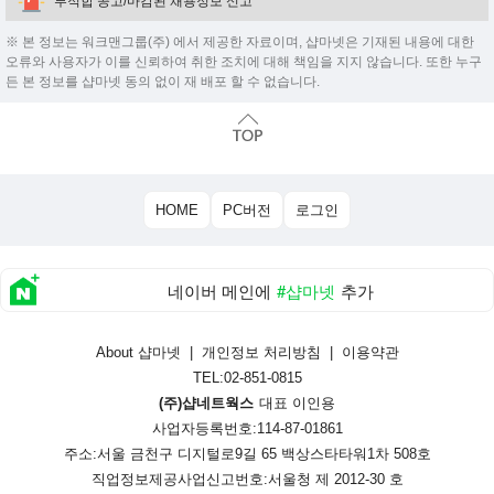
부적합 공고/마감된 채용정보 신고
※ 본 정보는 워크맨그룹(주) 에서 제공한 자료이며, 샵마넷은 기재된 내용에 대한
오류와 사용자가 이를 신뢰하여 취한 조치에 대해 책임을 지지 않습니다. 또한 누구
든 본 정보를 샵마넷 동의 없이 재 배포 할 수 없습니다.
HOME
PC버전
로그인
네이버 메인에
#샵마넷
추가
About 샵마넷
|
개인정보 처리방침
|
이용약관
TEL:02-851-0815
(주)샵네트웍스
대표 이인용
사업자등록번호:114-87-01861
주소:서울 금천구 디지털로9길 65 백상스타타워1차 508호
직업정보제공사업신고번호:
서울청 제 2012-30 호