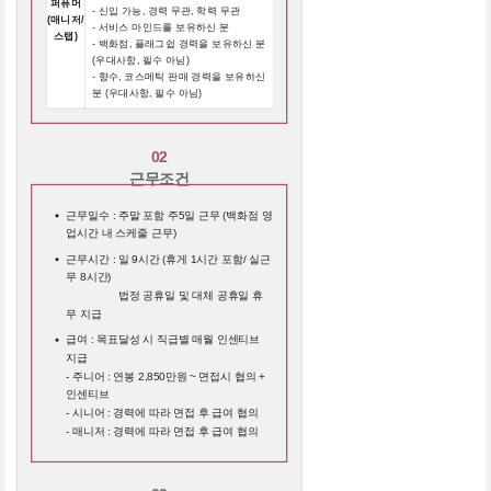
퍼퓨머
- 신입 가능, 경력 무관, 학력 무관
(매니저/
- 서비스 마인드를 보유하신 분
스탭)
- 백화점, 플래그쉽 경력을 보유하신 분
(우대사항, 필수 아님)
- 향수, 코스메틱 판매 경력을 보유하신
분 (우대사항, 필수 아님)
02
근무조건
근무일수 : 주말 포함 주5일 근무 (백화점 영
업시간 내 스케줄 근무)
근무시간 : 일 9시간 (휴게 1시간 포함/ 실근
무 8시간)
근무시간 :
법정 공휴일 및 대체 공휴일 휴
무 지급
급여 : 목표달성 시 직급별 매월 인센티브
지급
- 주니어 : 연봉 2,850만원 ~ 면접시 협의 +
인센티브
- 시니어 : 경력에 따라 면접 후 급여 협의
- 매니저 : 경력에 따라 면접 후 급여 협의