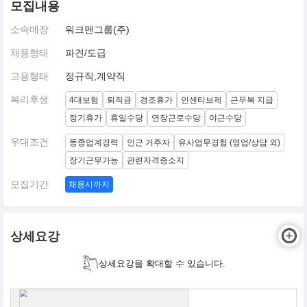
모집내용
소속매장
워크맨그룹(주)
채용형태
파견/도급
고용형태
정규직,계약직
복리후생
4대보험
퇴직금
경조휴가
인센티브제
근무복 지급
정기휴가
휴일수당
연장근로수당
야근수당
우대조건
동종업계경력
인근 거주자
유사업무경험 (영업/상담 외)
장기근무가능
관련자격증소지
모집기간
채용시까지
상세요강
상세요강을 확대할 수 있습니다.