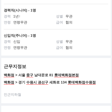
경력직(시니어) - 1명
경력
1년↑
성별
무관
연령
연령무관
급여
협의
신입직(주니어) - 1명
경력
신입
성별
무관
연령
연령무관
급여
협의
근무지정보
백화점
> 서울
중구
남대문로 81
롯데백화점본점
백화점
> 경기
수원시 권선구
세화로 134
롯데백화점수원점
인근지하철