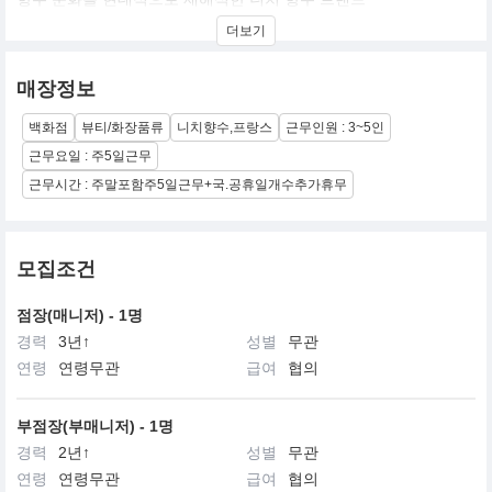
뛰어난 지속력과 확산력을 바탕으로 델리나나 레이튼 같은 상징적
더보기
인 향수들을 선보이며 전 세계적인 팬덤을 보유하고 있으며,특히 명
마의 이름을 딴 세련된 병 디자인과 고급스러운 원료의 조합을 통해
우아하면서도 강렬한 분위기를 연출하는 것이 특징이다
매장정보
백화점
뷰티/화장품류
니치향수,프랑스
근무인원 : 3~5인
근무요일 : 주5일근무
근무시간 : 주말포함주5일근무+국.공휴일개수추가휴무
모집조건
점장(매니저) - 1명
경력
3년↑
성별
무관
연령
연령무관
급여
협의
부점장(부매니저) - 1명
경력
2년↑
성별
무관
연령
연령무관
급여
협의