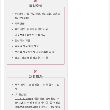
03
복리후생
4대보험 가입 (국민연금, 건강보험, 고용보
험, 산재보험)
퇴직연금
휴가 제도 : 자유로운 연차 사용
명절선물 : 설/추석 선물 지급
인센티브 지급
임직원 제품 할인 제도
분기별 제품지원 및 자기개발비 지원
경조 : 경조금 및 경조휴가 지원
04
채용절차
서류 심사 → 면접 전형 → 최종 합격 → 입
사
[ 지원방법 ]
010-4729-3039
( 이름/ 성별/ 생년월일/ 주
소/ 브랜드/ 희망매장/ 경력사항 ) 문자 발송
jmh@workmanhr.com
( 이력서 ) 메일 발송