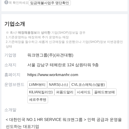
꼭 확인하세요
임금체불사업주 명단확인
기업소개
※ 혹시!
매장채용정보
와
상이한
기업(SHOP)정보일 경우
1.기존운영하는 매장외에 추가 운영하는 매장
2.기존매장을 철수하고 새롭게 신규매장을 오픈했으나 기업(SHOP)정보 미변경중인
상태
기업명
워크맨그룹(주)(파견대행)
소재지
서울 강남구 테헤란로 124 삼원타워 9층
홈페이지
https://www.workmanhr.com
운영브랜드
LVMH뷰티
NARS(나스)
CVL코스메틱스(발몽)
KILIAN(킬리안)
퍼퓸드말리
시세이도
끌레드뽀보떼
세르주루텐
소개말
< 대한민국 NO.1 HR SERVICE 워크맨그룹 > 인력 공급과 운영을
선도하는 대표기업