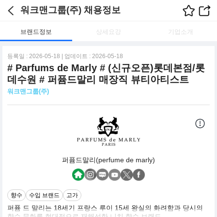
워크맨그룹(주) 채용정보
브랜드정보
상세요강
기업소개
등록일 : 2026-05-18 | 업데이트 : 2026-05-18
# Parfums de Marly # (신규오픈)롯데본점/롯
데수원 # 퍼퓸드말리 매장직 뷰티아티스트
워크맨그룹(주)
퍼퓸드말리(perfume de marly)
향수
수입 브랜드
고가
퍼퓸 드 말리는 18세기 프랑스 루이 15세 왕실의 화려함과 당시의
향수 문화를 현대적으로 재해석한 니치 향수 브랜드