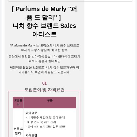
[ Parfums de Marly "퍼
퓸 드 말리" ]
니치 향수 브랜드 Sales
아티스트
[ Parfums de Marly ]는 프랑스의 니치 향수 브랜드로
18세기 프랑스 왕실의 화려한 향수
문화에서 영감을 받아 탄생했습니다. 클래식한 프렌치
럭셔리 감성과 현대적인
세련미를 결합한 브랜드로, 니치 향수 입문자부터 마
니아층까지 폭넓게 사랑받고 있습니다.
01
모집분야 및 자격요건
모집분
구분
야
담당업무
- 니치향수 세일즈 및 고객 응대
- 매장 관리 및 재고 관리
- 판매 서비스직 관련 업무 전반
퍼퓸 드
말리
자격요건