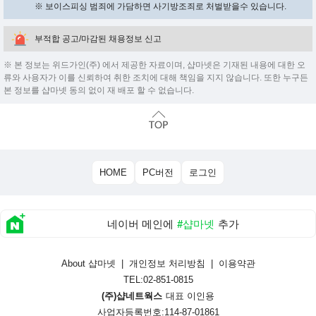
※ 보이스피싱 범죄에 가담하면 사기방조죄로 처벌받을수 있습니다.
부적합 공고/마감된 채용정보 신고
※ 본 정보는 위드가인(주) 에서 제공한 자료이며, 샵마넷은 기재된 내용에 대한 오
류와 사용자가 이를 신뢰하여 취한 조치에 대해 책임을 지지 않습니다. 또한 누구든
본 정보를 샵마넷 동의 없이 재 배포 할 수 없습니다.
HOME
PC버전
로그인
네이버 메인에
#샵마넷
추가
About 샵마넷
|
개인정보 처리방침
|
이용약관
TEL:02-851-0815
(주)샵네트웍스
대표 이인용
사업자등록번호:114-87-01861