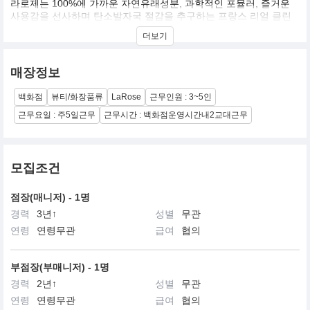
라로제는 100%에 가까운 자연유래성분, 과학적인 포뮬러, 즐거운
사용감을 선사하며 탄소발자국 절감을 추구하는 프랑스 리얼 클린
뷰티 브랜드입니다.
더보기
매장정보
백화점
뷰티/화장품류
LaRose
근무인원 : 3~5인
근무요일 : 주5일근무
근무시간 : 백화점운영시간내2교대근무
모집조건
점장(매니저) - 1명
경력
3년↑
성별
무관
연령
연령무관
급여
협의
부점장(부매니저) - 1명
경력
2년↑
성별
무관
연령
연령무관
급여
협의