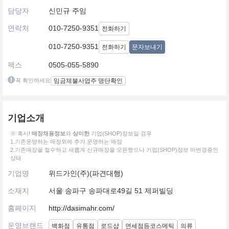
담당자
신민규 주임
연락처
010-7250-9351
전화하기
010-7250-9351
전화하기
문자보내기
팩스
0505-055-5890
꼭 확인하세요
임금체불사업주 명단확인
기업소개
※ 혹시!
매장채용정보
와
상이한
기업(SHOP)정보일 경우
1.기존운영하는 매장외에 추가 운영하는 매장
2.기존매장을 철수하고 새롭게 신규매장을 오픈했으나 기업(SHOP)정보 미변경중인
상태
기업명
위드가인(주)(파견대행)
소재지
서울 송파구 송파대로49길 51 제퍼빌딩
홈페이지
http://dasimahr.com/
운영브랜드
백화점
유통점
로드샵
면세점등코스메틱
의류