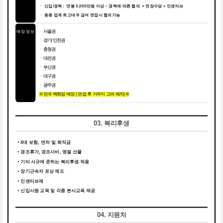
ㆍ 신입/경력 : 연봉 3,000만원 이상 ~ 경력에 따른 협의 + 연장수당 + 인센티브
ㆍ 동종 업계 최고대우 급여 면접시 협의가능
매장 정보
ㆍ서울권
ㆍ경기/인천권
ㆍ충청권
ㆍ대전권
ㆍ부산권
ㆍ대구권
ㆍ광주권
※전국 백화점 매장 ( 면접 후 거주지 고려 배치)※
03. 복리후생
4대 보험, 연차 및 퇴직금
경조휴가, 경조사비, 명절 선물
기타 사규에 준하는 복리후생 적용
장기근속자 포상 제도
인센티브제
신입사원 교육 및 각종 본사교육 제공
04. 지원처