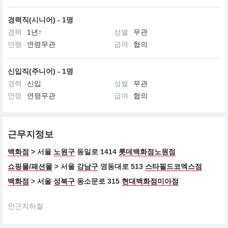
경력직(시니어) - 1명
경력
1년↑
성별
무관
연령
연령무관
급여
협의
신입직(주니어) - 1명
경력
신입
성별
무관
연령
연령무관
급여
협의
근무지정보
백화점
> 서울
노원구
동일로 1414
롯데백화점노원점
쇼핑몰/패션몰
> 서울
강남구
영동대로 513
스타필드코엑스점
백화점
> 서울
성북구
동소문로 315
현대백화점미아점
인근지하철