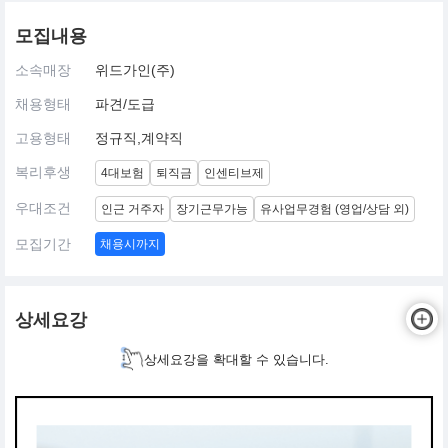
모집내용
소속매장
위드가인(주)
채용형태
파견/도급
고용형태
정규직,계약직
복리후생
4대보험
퇴직금
인센티브제
우대조건
인근 거주자
장기근무가능
유사업무경험 (영업/상담 외)
모집기간
채용시까지
상세요강
상세요강을 확대할 수 있습니다.