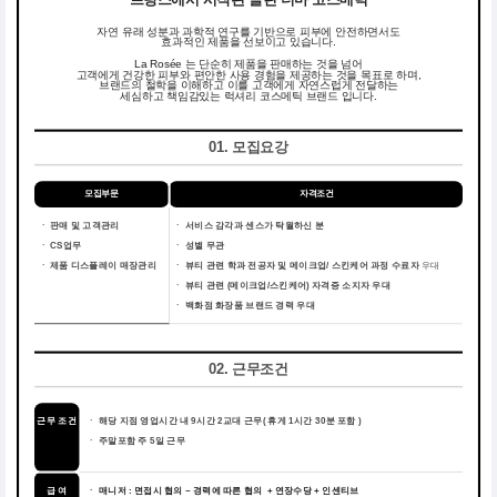
자연 유래 성분과 과학적 연구를 기반으로 피부에 안전하면서도
효과적인 제품을 선보이고 있습니다.
La Rosée 는 단순히 제품을 판매하는 것을 넘어
고객에게 건강한 피부와 편안한 사용 경험을 제공하는 것을 목표로 하며,
브랜드의 철학을 이해하고 이를 고객에게 자연스럽게 전달하는
세심하고 책임감있는 럭셔리 코스메틱 브랜드 입니다.
01. 모집요강
모집부문
자격조건
ㆍ 판매 및 고객관리
ㆍ
서비스 감각과 센스가 탁월하신 분
ㆍ CS업무
ㆍ
성별 무관
ㆍ 제품 디스플레이 매장관리
ㆍ
뷰티 관련 학과 전공자 및 메이크업/ 스킨케어 과정 수료자
우대
ㆍ
뷰티 관련 (메이크업/스킨케어) 자격증 소지자 우대
ㆍ
백화점 화장품 브랜드 경력 우대
02. 근무조건
근무 조건
ㆍ
해당 지점 영업시간 내 9시간 2교대 근무( 휴게 1시간 30분 포함 )
ㆍ
주말포함 주 5일 근무
급 여
ㆍ 매니저 : 면접시 협의 ~ 경력에 따른 협의 + 연장수당 + 인센티브