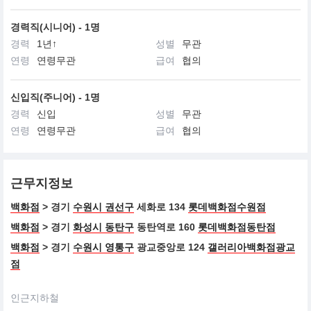
경력직(시니어) - 1명
경력
1년↑
성별
무관
연령
연령무관
급여
협의
신입직(주니어) - 1명
경력
신입
성별
무관
연령
연령무관
급여
협의
근무지정보
백화점
> 경기
수원시 권선구
세화로 134
롯데백화점수원점
백화점
> 경기
화성시 동탄구
동탄역로 160
롯데백화점동탄점
백화점
> 경기
수원시 영통구
광교중앙로 124
갤러리아백화점광교
점
인근지하철