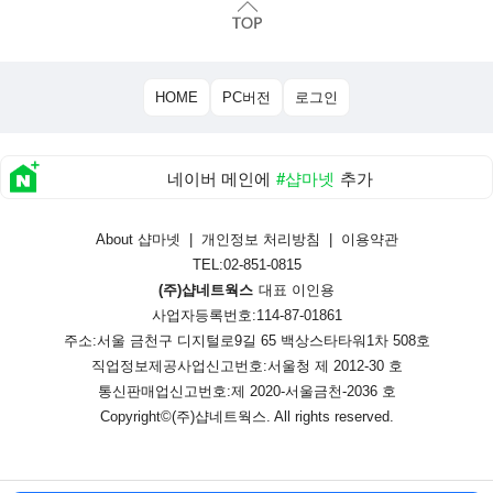
HOME
PC버전
로그인
네이버 메인에
#샵마넷
추가
About 샵마넷
|
개인정보 처리방침
|
이용약관
TEL:02-851-0815
(주)샵네트웍스
대표 이인용
사업자등록번호:114-87-01861
주소:서울 금천구 디지털로9길 65 백상스타타워1차 508호
직업정보제공사업신고번호:
서울청 제 2012-30 호
통신판매업신고번호:
제 2020-서울금천-2036 호
Copyright©
(주)샵네트웍스
. All rights reserved.