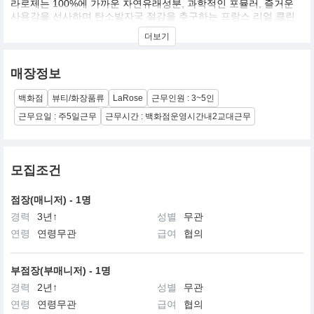
라로제는 100%에 가까운 자연유래성분, 과학적인 포뮬러, 즐거운
사용감을 선사하며 탄소발자국 절감을 추구하는 프랑스 리얼 클린
뷰티 브랜드입니다.
더보기
매장정보
백화점
뷰티/화장품류
LaRose
근무인원 : 3~5인
근무요일 : 주5일근무
근무시간 : 백화점운영시간내2교대근무
모집조건
점장(매니저) - 1명
경력
3년↑
성별
무관
연령
연령무관
급여
협의
부점장(부매니저) - 1명
경력
2년↑
성별
무관
연령
연령무관
급여
협의