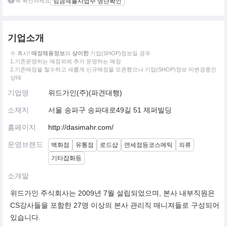
꼭 확인하세요
임금체불사업주 명단확인
기업소개
※ 혹시!
매장채용정보
와
상이한
기업(SHOP)정보일 경우
1.기존운영하는 매장외에 추가 운영하는 매장
2.기존매장을 철수하고 새롭게 신규매장을 오픈했으나 기업(SHOP)정보 미변경중인
상태
기업명
위드가인(주)(파견대행)
소재지
서울 송파구 송파대로49길 51 제퍼빌딩
홈페이지
http://dasimahr.com/
운영브랜드
백화점
유통점
로드샵
면세점등코스메틱
의류
기타잡화등
소개말
위드가인 주식회사는 2009년 7월 설립되었으며, 본사 내부직원은
CS강사들을 포함한 27명 이상의 본사 관리직 매니져들로 구성되어
있습니다.