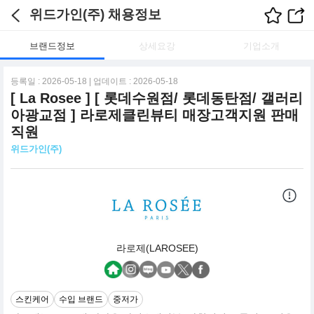
위드가인(주) 채용정보
브랜드정보
상세요강
기업소개
등록일 : 2026-05-18 | 업데이트 : 2026-05-18
[ La Rosee ] [ 롯데수원점/ 롯데동탄점/ 갤러리
아광교점 ] 라로제클린뷰티 매장고객지원 판매
직원
위드가인(주)
라로제(LAROSEE)
스킨케어
수입 브랜드
중저가