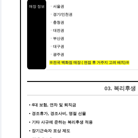
매장 정보
ㆍ서울권
ㆍ경기/인천권
ㆍ충청권
ㆍ대전권
ㆍ부산권
ㆍ대구권
ㆍ광주권
※전국 백화점 매장 ( 면접 후 거주지 고려 배치)※
03. 복리후생
4대 보험, 연차 및 퇴직금
경조휴가, 경조사비, 명절 선물
기타 사규에 준하는 복리후생 적용
장기근속자 포상 제도