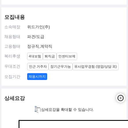
모집내용
소속매장
위드가인(주)
채용형태
파견/도급
고용형태
정규직,계약직
복리후생
4대보험
퇴직금
인센티브제
우대조건
인근 거주자
장기근무가능
유사업무경험 (영업/상담 외)
모집기간
채용시까지
상세요강
상세요강을 확대할 수 있습니다.