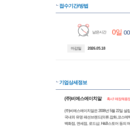
접수기간/방법
0일
00
남은시간
마감일
2026.05.18
기업상세정보
(주)비에스에이치알
혹시! 매장채용정
(주)비에스에이치알은 2008년 5월 22일 
국내외 유명 패션브랜드(의류.잡화,코스메틱
백화점, 면세점, 로드샵, H&B스토어 등의