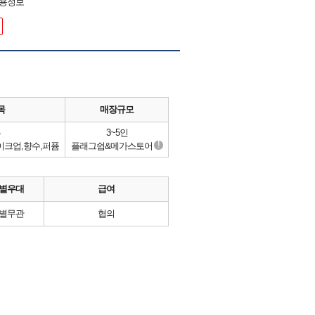
채용정보
목
매장규모
류
3~5인
!
메이크업,향수,퍼퓸
플래그쉽&메가스토어
별우대
급여
별무관
협의