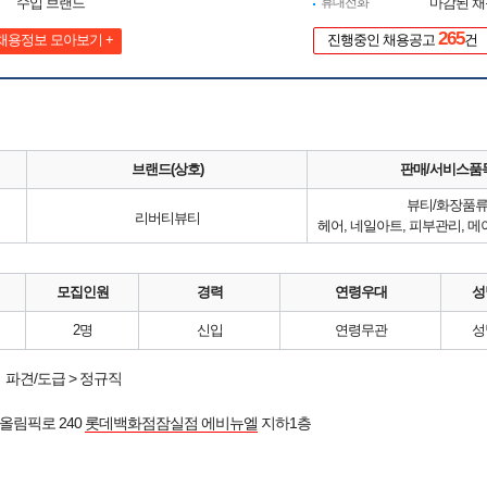
수입 브랜드
휴대전화
마감된 
265
채용정보 모아보기 +
진행중인 채용공고
건
브랜드(상호)
판매/서비스품
뷰티/화장품
리버티뷰티
헤어, 네일아트, 피부관리, 
모집인원
경력
연령우대
성
2명
신입
연령무관
성
파견/도급 > 정규직
올림픽로 240
롯데백화점잠실점 에비뉴엘
지하1층