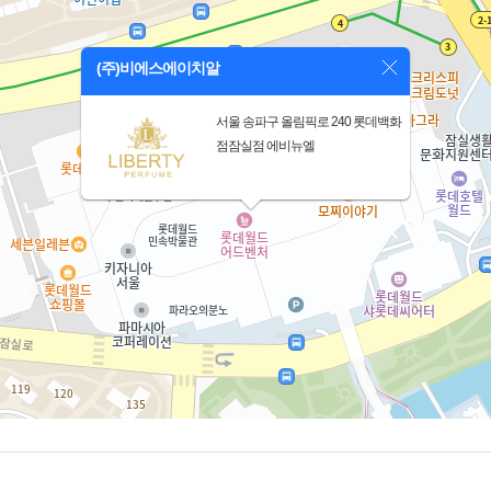
(주)비에스에이치알
서울 송파구 올림픽로 240 롯데백화
점잠실점 에비뉴엘