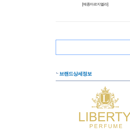
[메종마르지엘라]
브랜드상세정보