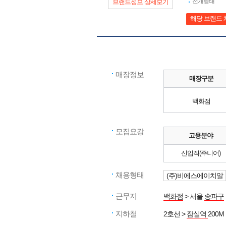
전개형태
브랜드정보 상세보기
해당 브랜드 
매장정보
매장구분
백화점
모집요강
고용분야
신입직(주니어)
채용형태
(주)비에스에이치알
근무지
백화점
> 서울
송파구
지하철
2호선 >
잠실역
200M