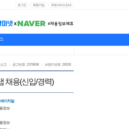
로그인
회원가입
유료서비스안내
스
고신고
공고번호 : 2379836
브랜드번호 : 28329
 채용(신입/경력)
스에이치알
채용정보
채용정보