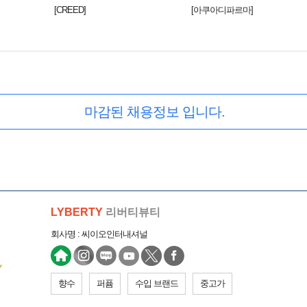
[CREED]
[아쿠아디파르마]
마감된 채용정보 입니다.
LYBERTY
리버티뷰티
회사명 : 씨이오인터내셔널
향수
퍼퓸
수입 브랜드
중고가