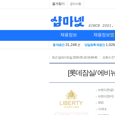
즐겨찾기
공지사항
채용정보
채용정보
맵
31,248
1,026
총 채용건
건
당일등록 채용건
최근 업데이트일
2026-05-18 18:48:46
조회수
27
[롯데잠실/ 에비
브랜드(한글)
브랜드(영어)
SNS
가격대