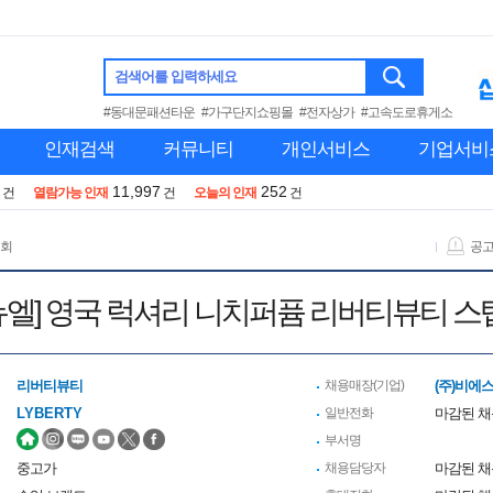
검색어를 입력하세요
#동대문패션타운
#가구단지쇼핑몰
#전자상가
#고속도로휴게소
인재검색
커뮤니티
개인서비스
기업서비
11,997
252
건
열람가능 인재
건
오늘의 인재
건
 회
공
뉴엘] 영국 럭셔리 니치퍼퓸 리버티뷰티 스탭
리버티뷰티
채용매장(기업)
(주)비에
LYBERTY
일반전화
마감된 
부서명
중고가
채용담당자
마감된 