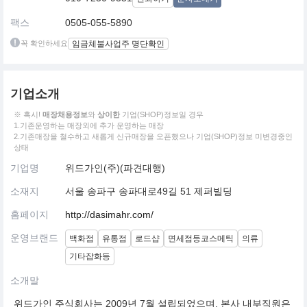
팩스
0505-055-5890
꼭 확인하세요
임금체불사업주 명단확인
기업소개
※ 혹시!
매장채용정보
와
상이한
기업(SHOP)정보일 경우
1.기존운영하는 매장외에 추가 운영하는 매장
2.기존매장을 철수하고 새롭게 신규매장을 오픈했으나 기업(SHOP)정보 미변경중인
상태
기업명
위드가인(주)(파견대행)
소재지
서울 송파구 송파대로49길 51 제퍼빌딩
홈페이지
http://dasimahr.com/
운영브랜드
백화점
유통점
로드샵
면세점등코스메틱
의류
기타잡화등
소개말
위드가인 주식회사는 2009년 7월 설립되었으며, 본사 내부직원은