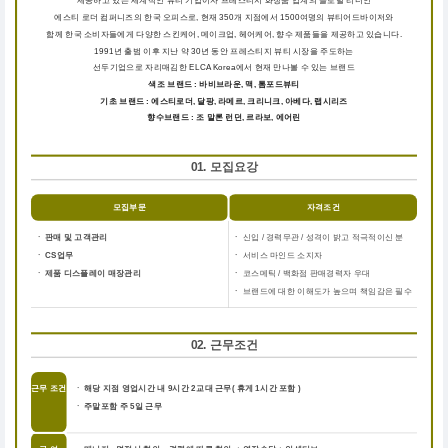
제공하고 있는 세계적인 뷰티 기업이자 프레스티지 화장품 업계의 글로벌 리더인
에스티 로더 컴퍼니즈의 한국 오피스로, 현재 350개 지점에서 1500여명의 뷰티어드바이저와
함께 한국 소비자들에게 다양한 스킨케어, 메이크업, 헤어케어, 향수 제품들을 제공하고 있습니다.
1991년 출범 이후 지난 약 30년 동안 프레스티지 뷰티 시장을 주도하는
선두기업으로 자리매김한 ELCA Korea에서 현재 만나볼 수 있는 브랜드
색조 브랜드 : 바비브라운, 맥, 톰포드뷰티
기초 브랜드 : 에스티로더, 달팡, 라메르, 크리니크, 아베다, 랩시리즈
향수브랜드 : 조 말론 런던, 르라보, 에어린
01. 모집요강
모집부문
자격조건
ㆍ 판매 및 고객관리
ㆍ
신입 / 경력무관 / 성격이 밝고 적극적이신 분
ㆍ CS업무
ㆍ
서비스 마인드 소지자
ㆍ 제품 디스플레이 매장관리
ㆍ
코스메틱 / 백화점 판매경력자 우대
ㆍ
브랜드에 대한 이해도가 높으며 책임감은 필수
02. 근무조건
근무 조건
ㆍ 해당 지점 영업시간 내 9시간 2교대 근무( 휴게 1시간 포함 )
ㆍ 주말포함 주 5일 근무