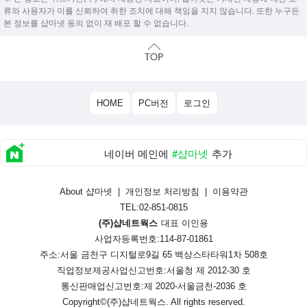
류와 사용자가 이를 신뢰하여 취한 조치에 대해 책임을 지지 않습니다. 또한 누구든
본 정보를 샵마넷 동의 없이 재 배포 할 수 없습니다.
HOME
PC버전
로그인
네이버 메인에
#샵마넷
추가
About 샵마넷
|
개인정보 처리방침
|
이용약관
TEL:02-851-0815
(주)샵네트웍스
대표 이인용
사업자등록번호:114-87-01861
주소:서울 금천구 디지털로9길 65 백상스타타워1차 508호
직업정보제공사업신고번호:
서울청 제 2012-30 호
통신판매업신고번호:
제 2020-서울금천-2036 호
Copyright©
(주)샵네트웍스
. All rights reserved.