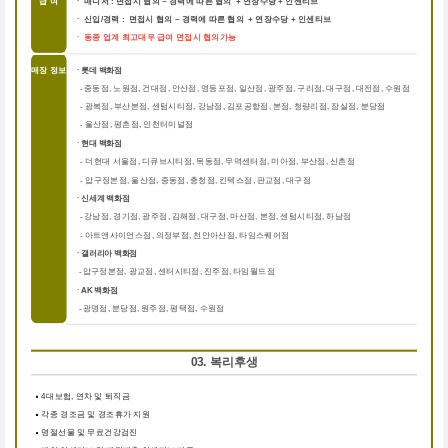
급 여
ㆍ 매니저 : 면접시 협의 ~ 경력에 따른 협의 + 연장수당 + 인센티브
ㆍ 신입/경력 : 면접시 협의 ~ 경력에 따른 협의 + 연장수당 + 인센티브
ㆍ 동종 업계 최고대우 급여 면접시 협의가능
매장 정보
ㆍ롯데 백화점
중동점, 노원점, 건대점, 안산점, 영등포점, 일산점, 광주점, 구리점, 대구점, 대전점, 수원점
-
-
광복점, 부산본점, 센텀시티점, 강남점, 김포공항점, 본점, 청량리점, 잠실점, 분당점
-
울산점, 평촌점, 인천터미널점
ㆍ현대 백화점
더현대 서울점, 디큐브시티점, 목동점, 무역센터점, 미아점, 부산점, 신촌점
-
-
압구정본점, 울산점, 중동점, 충청점, 킨텍스점, 판교점, 대구점
ㆍ신세계 백화점
강남점, 경기점, 광주점, 김해점, 대구점, 마산점, 본점, 센텀시티점, 하남점
-
-
아트앤사이언스점, 의정부점, 천안아산점, 타임스퀘어점
ㆍ갤러리아 백화점
압구정본점, 광교점, 센터시티점, 진주점, 타임월드점
-
ㆍAK 백화점
광명점, 분당점, 원주점, 평택점, 수원점
-
03. 복리후생
4대보험, 연차 및 퇴직금
각종 경조금 및 경조휴가 지원
명절선물 및 무료건강검진