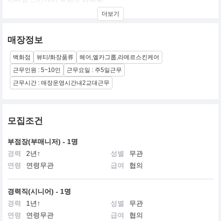
개발자 자신의 화상을 치유하고자 무려 12년동안 연구하여 해양물
더보기
질을 저온 생발효하게 된다.
매장정보
백화점
뷰티/화장품류
헤어,엘카그룹,라메르스킨케어
근무인원 : 5~10인
근무요일 : 주5일근무
근무시간 : 매장운영시간내2교대근무
모집조건
부점장(부매니저) - 1명
경력
2년↑
성별
무관
연령
연령무관
급여
협의
경력직(시니어) - 1명
경력
1년↑
성별
무관
연령
연령무관
급여
협의