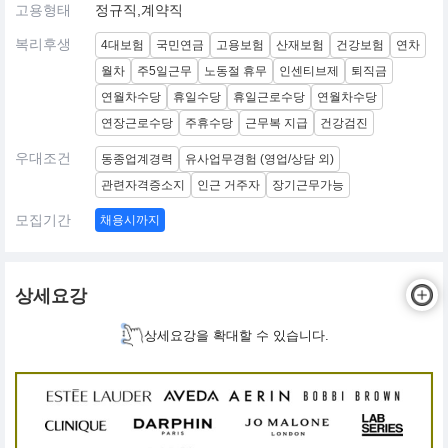
고용형태
정규직,계약직
복리후생
4대보험
국민연금
고용보험
산재보험
건강보험
연차
월차
주5일근무
노동절 휴무
인센티브제
퇴직금
연월차수당
휴일수당
휴일근로수당
연월차수당
연장근로수당
주휴수당
근무복 지급
건강검진
우대조건
동종업계경력
유사업무경험 (영업/상담 외)
관련자격증소지
인근 거주자
장기근무가능
모집기간
채용시까지
상세요강
상세요강을 확대할 수 있습니다.