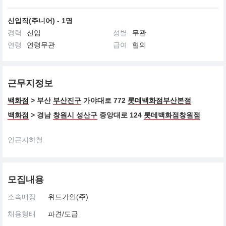
신입직(주니어) - 1명
경력
신입
성별
무관
연령
연령무관
급여
협의
근무지정보
백화점
> 부산
부산진구
가야대로 772
롯데백화점부산본점
백화점
> 경남
창원시 성산구
중앙대로 124
롯데백화점창원점
인근지하철
모집내용
소속매장
위드가인(주)
채용형태
파견/도급