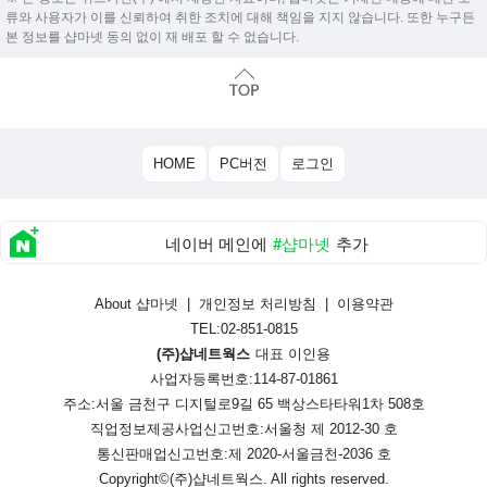
류와 사용자가 이를 신뢰하여 취한 조치에 대해 책임을 지지 않습니다. 또한 누구든
본 정보를 샵마넷 동의 없이 재 배포 할 수 없습니다.
HOME
PC버전
로그인
네이버 메인에
#샵마넷
추가
About 샵마넷
|
개인정보 처리방침
|
이용약관
TEL:02-851-0815
(주)샵네트웍스
대표 이인용
사업자등록번호:114-87-01861
주소:서울 금천구 디지털로9길 65 백상스타타워1차 508호
직업정보제공사업신고번호:
서울청 제 2012-30 호
통신판매업신고번호:
제 2020-서울금천-2036 호
Copyright©
(주)샵네트웍스
. All rights reserved.