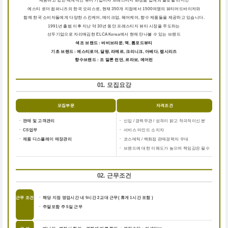
제공하고 있는 세계적인 뷰티 기업이자 프레스티지 화장품 업계의 글로벌 리더인
에스티 로더 컴퍼니즈의 한국 오피스로, 현재 350개 지점에서 1500여명의 뷰티어드바이저와
함께 한국 소비자들에게 다양한 스킨케어, 메이크업, 헤어케어, 향수 제품들을 제공하고 있습니다.
1991년 출범 이후 지난 약 30년 동안 프레스티지 뷰티 시장을 주도하는
선두기업으로 자리매김한 ELCA Korea에서 현재 만나볼 수 있는 브랜드
색조 브랜드 : 바비브라운, 맥, 톰포드뷰티
기초 브랜드 : 에스티로더, 달팡, 라메르, 크리니크, 아베다, 랩시리즈
향수브랜드 : 조 말론 런던, 르라보, 에어린
01. 모집요강
모집부문
자격조건
ㆍ 판매 및 고객관리
ㆍ
신입 / 경력무관 / 성격이 밝고 적극적이신 분
ㆍ CS업무
ㆍ
서비스 마인드 소지자
ㆍ 제품 디스플레이 매장관리
ㆍ
코스메틱 / 백화점 판매경력자 우대
ㆍ
브랜드에 대한 이해도가 높으며 책임감은 필수
02. 근무조건
근무 조건
ㆍ 해당 지점 영업시간 내 9시간 2교대 근무( 휴게 1시간 포함 )
ㆍ 주말포함 주 5일 근무