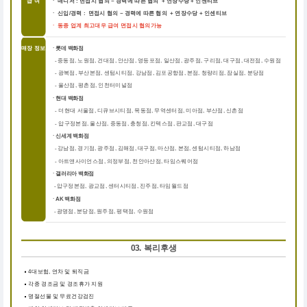
급 여
ㆍ 매니저 : 면접시 협의 ~ 경력에 따른 협의 + 연장수당 + 인센티브
ㆍ 신입/경력 : 면접시 협의 ~ 경력에 따른 협의 + 연장수당 + 인센티브
ㆍ 동종 업계 최고대우 급여 면접시 협의가능
매장 정보
ㆍ롯데 백화점
중동점, 노원점, 건대점, 안산점, 영등포점, 일산점, 광주점, 구리점, 대구점, 대전점, 수원점
-
-
광복점, 부산본점, 센텀시티점, 강남점, 김포공항점, 본점, 청량리점, 잠실점, 분당점
-
울산점, 평촌점, 인천터미널점
ㆍ현대 백화점
더현대 서울점, 디큐브시티점, 목동점, 무역센터점, 미아점, 부산점, 신촌점
-
-
압구정본점, 울산점, 중동점, 충청점, 킨텍스점, 판교점, 대구점
ㆍ신세계 백화점
강남점, 경기점, 광주점, 김해점, 대구점, 마산점, 본점, 센텀시티점, 하남점
-
-
아트앤사이언스점, 의정부점, 천안아산점, 타임스퀘어점
ㆍ갤러리아 백화점
압구정본점, 광교점, 센터시티점, 진주점, 타임월드점
-
ㆍAK 백화점
광명점, 분당점, 원주점, 평택점, 수원점
-
03. 복리후생
4대보험, 연차 및 퇴직금
각종 경조금 및 경조휴가 지원
명절선물 및 무료건강검진