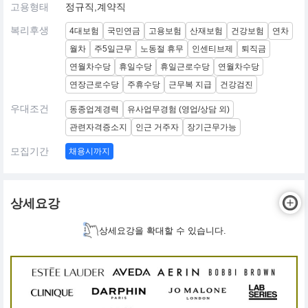
고용형태
정규직,계약직
복리후생
4대보험
국민연금
고용보험
산재보험
건강보험
연차
월차
주5일근무
노동절 휴무
인센티브제
퇴직금
연월차수당
휴일수당
휴일근로수당
연월차수당
연장근로수당
주휴수당
근무복 지급
건강검진
우대조건
동종업계경력
유사업무경험 (영업/상담 외)
관련자격증소지
인근 거주자
장기근무가능
모집기간
채용시까지
상세요강
상세요강을 확대할 수 있습니다.