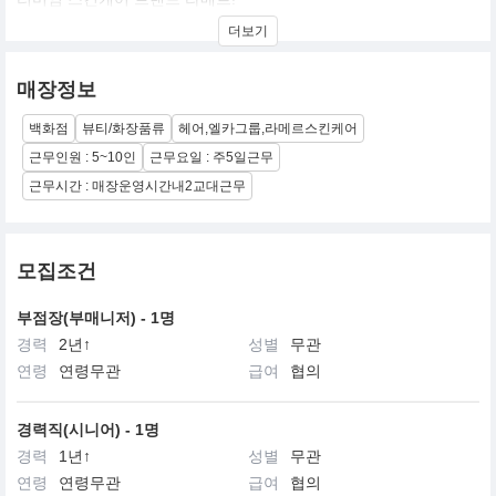
개발자 자신의 화상을 치유하고자 무려 12년동안 연구하여 해양물
더보기
질을 저온 생발효하게 된다.
매장정보
백화점
뷰티/화장품류
헤어,엘카그룹,라메르스킨케어
근무인원 : 5~10인
근무요일 : 주5일근무
근무시간 : 매장운영시간내2교대근무
모집조건
부점장(부매니저) - 1명
경력
2년↑
성별
무관
연령
연령무관
급여
협의
경력직(시니어) - 1명
경력
1년↑
성별
무관
연령
연령무관
급여
협의