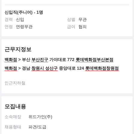
신입직(주니어) - 1명
경력
신입
성별
무관
연령
연령무관
급여
협의
근무지정보
백화점
> 부산
부산진구
가야대로 772
롯데백화점부산본점
백화점
> 경남
창원시 성산구
중앙대로 124
롯데백화점창원점
인근지하철
모집내용
소속매장
위드가인(주)
채용형태
파견/도급