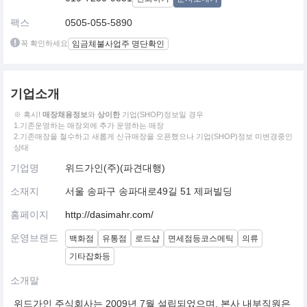
팩스
0505-055-5890
꼭 확인하세요
임금체불사업주 명단확인
기업소개
※ 혹시!
매장채용정보
와
상이한
기업(SHOP)정보일 경우
1.기존운영하는 매장외에 추가 운영하는 매장
2.기존매장을 철수하고 새롭게 신규매장을 오픈했으나 기업(SHOP)정보 미변경중인
상태
기업명
위드가인(주)(파견대행)
소재지
서울 송파구 송파대로49길 51 제퍼빌딩
홈페이지
http://dasimahr.com/
운영브랜드
백화점
유통점
로드샵
면세점등코스메틱
의류
기타잡화등
소개말
위드가인 주식회사는 2009년 7월 설립되었으며, 본사 내부직원은