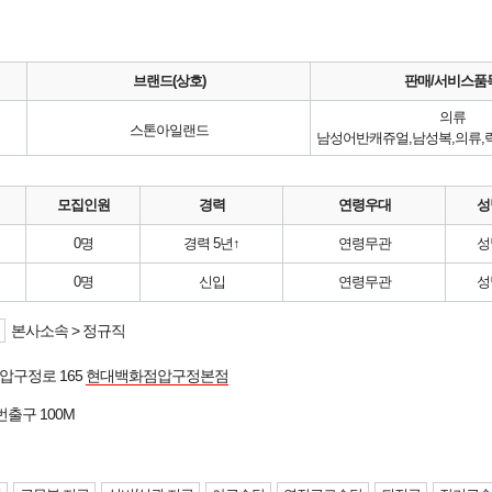
브랜드(상호)
판매/서비스품
의류
스톤아일랜드
모집인원
경력
연령우대
성
0명
경력 5년↑
연령무관
성
0명
신입
연령무관
성
본사소속 > 정규직
압구정로 165
현대백화점압구정본점
6번출구 100M