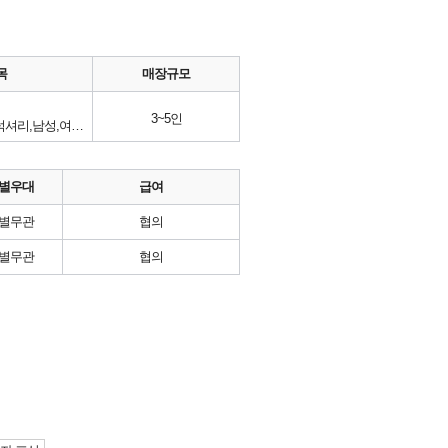
목
매장규모
3~5인
남성어반캐쥬얼,남성복,의류,럭셔리,남성,여성,백화점,캐쥬얼,판매,판매사원
별우대
급여
별무관
협의
별무관
협의