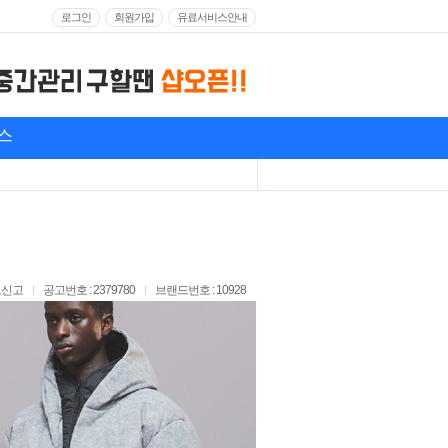
로그인
회원가입
유료서비스안내
스
고신고
공고번호 : 2379780
브랜드번호 : 10928