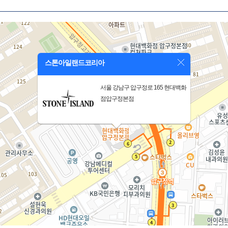
스톤아일랜드코리아
서울 강남구 압구정로 165 현대백화
점압구정본점