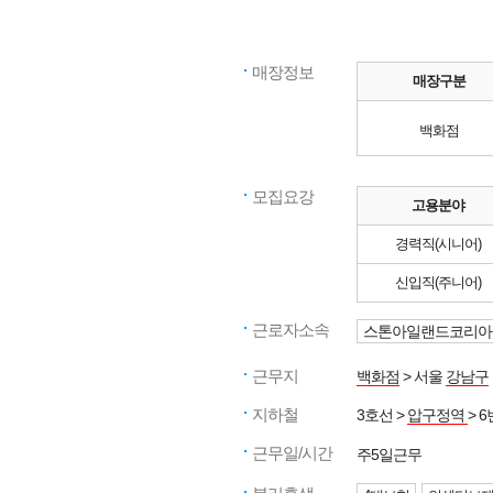
매장정보
매장구분
백화점
모집요강
고용분야
경력직(시니어)
신입직(주니어)
근로자소속
스톤아일랜드코리아
근무지
백화점
> 서울
강남구
지하철
3호선 >
압구정역
> 
근무일/시간
주5일근무