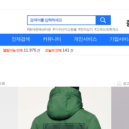
검색어를 입력하세요
#동대문패션타운
#가구단지쇼핑몰
#전자상가
#고속도로휴게소
인재검색
커뮤니티
개인서비스
기업서비
11,975
141
열람가능 인재
건
오늘의 인재
건
5 회
공