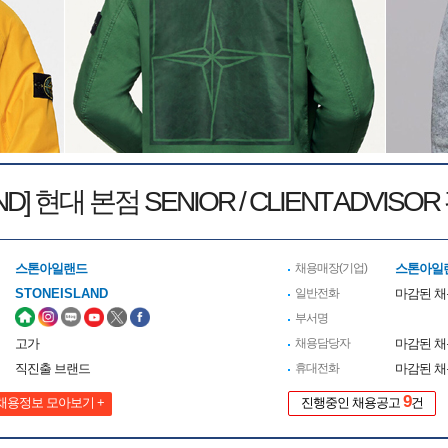
AND] 현대 본점 SENIOR / CLIENT ADVI
스톤아일랜드
채용매장(기업)
스톤아일
STONEISLAND
일반전화
마감된 
부서명
고가
채용담당자
마감된 
직진출 브랜드
휴대전화
마감된 
9
채용정보 모아보기 +
진행중인 채용공고
건