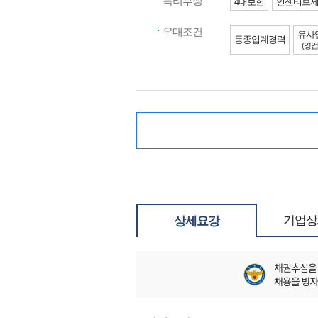
복리후생
4대보험
인센티브
우대조건
유사
동종업계경력
(영업
기업상
상세요강