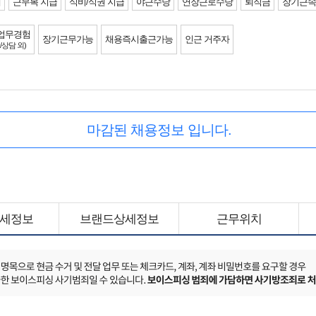
제
근무복 지급
식비/식권 지급
야근수당
연장근로수당
퇴직금
장기근속
업무경험
장기근무가능
채용즉시출근가능
인근 거주자
/상담 외)
마감된 채용정보 입니다.
세정보
브랜드상세정보
근무위치