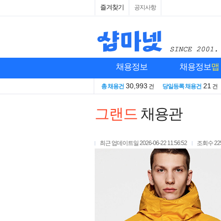
즐겨찾기
공지사항
채용정보
채용정보
맵
30,993
21
총 채용건
건
당일등록 채용건
건
그랜드
채용관
최근 업데이트일
2026-06-22 11:56:52
조회수
22