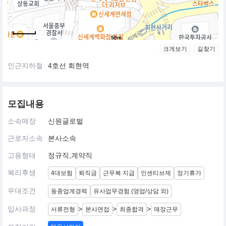
50m
크게보기
길찾기
인근지하철
4호선 회현역
모집내용
소속매장
신원글로벌
근로자소속
본사소속
고용형태
정규직,계약직
복리후생
4대보험
퇴직금
근무복 지급
인센티브제
정기휴가
우대조건
동종업계경력
유사업무경험 (영업/상담 외)
입사과정
>
>
>
서류전형
본사면접
최종합격
매장근무