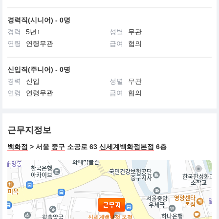
경력직(시니어) - 0명
경력
5년↑
성별
무관
연령
연령무관
급여
협의
신입직(주니어) - 0명
경력
신입
성별
무관
연령
연령무관
급여
협의
근무지정보
백화점
> 서울
중구
소공로 63
신세계백화점본점
6층