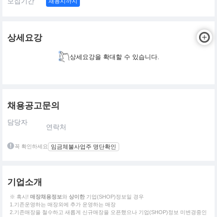
모집기간
채용시까지
상세요강
상세요강을 확대할 수 있습니다.
채용공고문의
담당자
연락처
꼭 확인하세요
임금체불사업주 명단확인
기업소개
※ 혹시!
매장채용정보
와
상이한
기업(SHOP)정보일 경우
1.기존운영하는 매장외에 추가 운영하는 매장
2.기존매장을 철수하고 새롭게 신규매장을 오픈했으나 기업(SHOP)정보 미변경중인