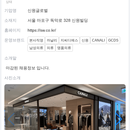
상태
기업명
신원글로벌
소재지
서울 마포구 독막로 328 신원빌딩
홈페이지
https://sw.co.kr/
운영브랜드
본사직영
까날리
지씨디에스
신원
CANALI
GCDS
남성의류
의류
명품의류
소개말
마감된 채용정보 입니다.
사진소개