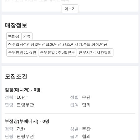
더보기
매장정보
백화점
의류
직수입남성정장및남성잡화,남성,맨즈,럭셔리,수트,정장,명품
근무인원 : 1~3인
근무요일 : 주5일근무
근무시간 : 시간협의
모집조건
점장(매니저) - 0명
경력
10년↑
성별
무관
연령
연령무관
급여
협의
부점장(부매니저) - 0명
경력
7년↑
성별
무관
연령
연령무관
급여
협의