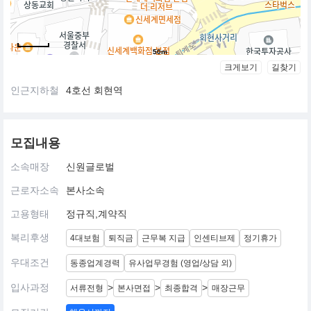
50m
크게보기
길찾기
인근지하철
4호선 회현역
모집내용
소속매장
신원글로벌
근로자소속
본사소속
고용형태
정규직,계약직
복리후생
4대보험
퇴직금
근무복 지급
인센티브제
정기휴가
우대조건
동종업계경력
유사업무경험 (영업/상담 외)
입사과정
>
>
>
서류전형
본사면접
최종합격
매장근무