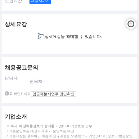
모집기간
채용시까지
상세요강
상세요강을 확대할 수 있습니다.
채용공고문의
담당자
연락처
꼭 확인하세요
임금체불사업주 명단확인
기업소개
※ 혹시!
매장채용정보
와
상이한
기업(SHOP)정보일 경우
1.기존운영하는 매장외에 추가 운영하는 매장
2.기존매장을 철수하고 새롭게 신규매장을 오픈했으나 기업(SHOP)정보 미변경중인