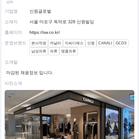
상태
기업명
신원글로벌
소재지
서울 마포구 독막로 328 신원빌딩
홈페이지
https://sw.co.kr/
운영브랜드
본사직영
까날리
지씨디에스
신원
CANALI
GCDS
남성의류
의류
명품의류
소개말
마감된 채용정보 입니다.
사진소개