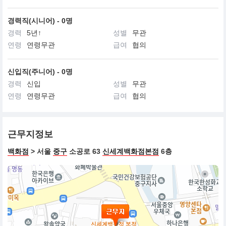
경력직(시니어) - 0명
경력
5년↑
성별
무관
연령
연령무관
급여
협의
신입직(주니어) - 0명
경력
신입
성별
무관
연령
연령무관
급여
협의
근무지정보
백화점
> 서울
중구
소공로 63
신세계백화점본점
6층