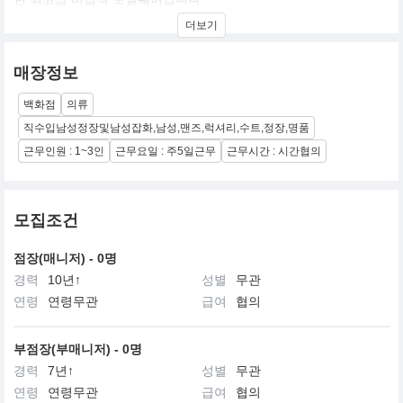
더보기
매장정보
백화점
의류
직수입남성정장및남성잡화,남성,맨즈,럭셔리,수트,정장,명품
근무인원 : 1~3인
근무요일 : 주5일근무
근무시간 : 시간협의
모집조건
점장(매니저) - 0명
경력
10년↑
성별
무관
연령
연령무관
급여
협의
부점장(부매니저) - 0명
경력
7년↑
성별
무관
연령
연령무관
급여
협의