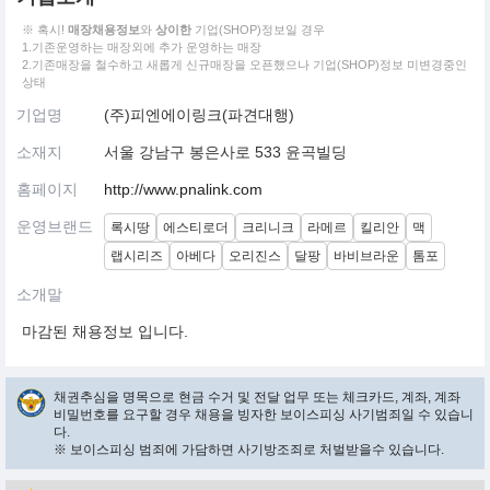
※ 혹시!
매장채용정보
와
상이한
기업(SHOP)정보일 경우
1.기존운영하는 매장외에 추가 운영하는 매장
2.기존매장을 철수하고 새롭게 신규매장을 오픈했으나 기업(SHOP)정보 미변경중인
상태
기업명
(주)피엔에이링크(파견대행)
소재지
서울 강남구 봉은사로 533 윤곡빌딩
홈페이지
http://www.pnalink.com
운영브랜드
록시땅
에스티로더
크리니크
라메르
킬리안
맥
랩시리즈
아베다
오리진스
달팡
바비브라운
톰포
소개말
마감된 채용정보 입니다.
채권추심을 명목으로 현금 수거 및 전달 업무 또는 체크카드, 계좌, 계좌
비밀번호를 요구할 경우 채용을 빙자한 보이스피싱 사기범죄일 수 있습니
다.
※ 보이스피싱 범죄에 가담하면 사기방조죄로 처벌받을수 있습니다.