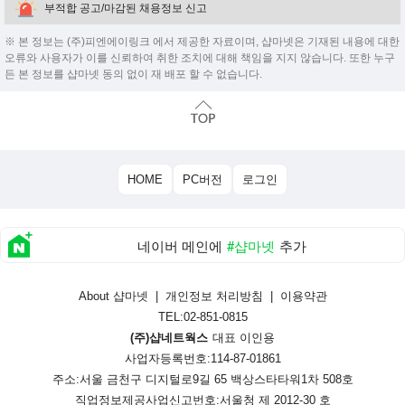
부적합 공고/마감된 채용정보 신고
※ 본 정보는 (주)피엔에이링크 에서 제공한 자료이며, 샵마넷은 기재된 내용에 대한
오류와 사용자가 이를 신뢰하여 취한 조치에 대해 책임을 지지 않습니다. 또한 누구
든 본 정보를 샵마넷 동의 없이 재 배포 할 수 없습니다.
HOME
PC버전
로그인
네이버 메인에
#샵마넷
추가
About 샵마넷
|
개인정보 처리방침
|
이용약관
TEL:02-851-0815
(주)샵네트웍스
대표 이인용
사업자등록번호:114-87-01861
주소:서울 금천구 디지털로9길 65 백상스타타워1차 508호
직업정보제공사업신고번호:
서울청 제 2012-30 호