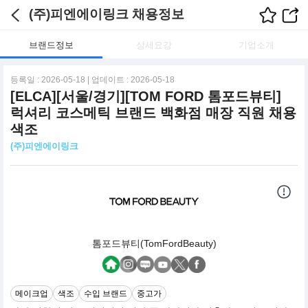
(주)피엔에이링크 채용정보
브랜드정보
상세요강
기업소개
등록일 : 2026-05-18 | 업데이트 : 2026-05-18
[ELCA][서울/경기][TOM FORD 톰포드뷰티]
럭셔리 코스메틱 브랜드 백화점 매장 직원 채용
색조
(주)피엔에이링크
톰포드뷰티(TomFordBeauty)
메이크업
색조
수입 브랜드
중고가