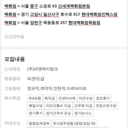
백화점
> 서울
중구
소공로 63
신세계백화점본점
백화점
> 경기
고양시 일산서구
호수로 817
현대백화점킨텍스점
백화점
> 서울
양천구
목동동로 257
현대백화점목동점
인근지하철
모집내용
소속매장
(주)피엔에이링크
채용형태
파견/도급
고용형태
정규직,계약직,인턴직,아르바이트
복리후생
4대보험
퇴직금
인센티브제
야근수당
경조휴가
휴일수당
야간교통비 지급
근무복 지급
연장근로수당
정기휴가
장기근속자 포상
정기보너스
우대조건
동종업계경력
유사업무경험 (영업/상담 외)