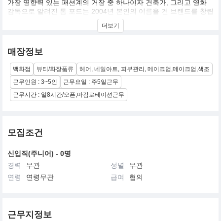
가장 영향력 있는 패션계의 거장 중 하나이자 건축가, 그리고 영화
감독으로 알려진 톰 포드는 2004년 본인의 이름을 건 브랜드를 창립
했습니다. ‘톰 포드 뷰티’는 제품력과 서비스 그리고 장인 정신을 다
더보기
양하게 갖춘 하이-엔드 뷰티 브랜드입니다. 톰 포드는 메이크업, 스
킨 케어 그리고 향수야말로 자신을 변화시킬 수 있는 최선의 방법이
며, 부드럽고 우아하게 또는 강렬하고 과감하게 본인의 가장 매력적
매장정보
이고 열정적인 모습을 표현하는 힘을 지녔다고 말합니다. 여성 개개
인에게 잠재된 아름다움과 보다 결점 없이 빛나는 피부, 매력적이고
백화점
뷰티/화장품류
헤어, 네일아트, 피부관리, 메이크업,메이크업,색조
감각적인 컬러 표현을 위한 스킨 케어부터 메이크업 제품까지 다양
한 제품을 선보이고 있습니다. 또한 고귀한 원료를 사용한 ‘럭셔리
근무인원 : 3~5인
근무요일 : 주5일근무
향’으로 톰 포드만의 대담하고 센슈얼한 영감을 표현하며 진정한 ‘럭
근무시간 : 일8시간/오픈,마감로테이션근무
셔리 뷰티’의 진수를 보여주고자 노력하고 있습니다. 2014년 한국에
첫 공식 매장을 오픈하며 하이-엔드 뷰티 브랜드로서 소비자들에게
사랑 받고 있습니다.
모집조건
신입직(주니어) - 0명
경력
무관
성별
무관
연령
연령무관
급여
협의
근무지정보