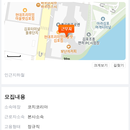
50m
크게보기
길찾기
인근지하철
모집내용
소속매장
코치코리아
근로자소속
본사소속
고용형태
정규직