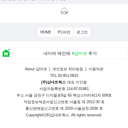
HOME
PC버전
로그인
네이버 메인에
#샵마넷
추가
About 샵마넷
|
개인정보 처리방침
|
이용약관
TEL:02-851-0815
(주)샵네트웍스
대표 이인용
사업자등록번호:114-87-01861
주소:서울 금천구 디지털로9길 65 백상스타타워1차 508호
직업정보제공사업신고번호:
서울청 제 2012-30 호
통신판매업신고번호:
제 2020-서울금천-2036 호
Copyright©
(주)샵네트웍스
. All rights reserved.