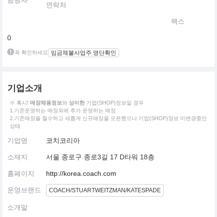
담당자
연락처
팩스
0
꼭 확인하세요
임금체불사업주 명단확인
기업소개
※ 혹시!
매장채용정보
와
상이한
기업(SHOP)정보일 경우
1.기존운영하는 매장외에 추가 운영하는 매장
2.기존매장을 철수하고 새롭게 신규매장을 오픈했으나 기업(SHOP)정보 미변경중인
상태
기업명
코치코리아
소재지
서울 종로구 종로3길 17 D타워 18층
홈페이지
http://korea.coach.com
운영브랜드
COACH/STUARTWEITZMAN/KATESPADE
소개말