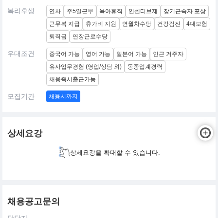
복리후생
연차
주5일근무
육아휴직
인센티브제
장기근속자 포상
근무복 지급
휴가비 지원
연월차수당
건강검진
4대보험
퇴직금
연장근로수당
우대조건
중국어 가능
영어 가능
일본어 가능
인근 거주자
유사업무경험 (영업/상담 외)
동종업계경력
채용즉시출근가능
모집기간
채용시까지
상세요강
상세요강을 확대할 수 있습니다.
채용공고문의