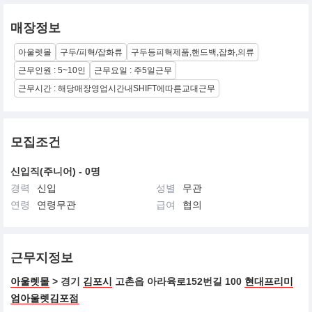
매장정보
아울렛몰
구두/피혁/잡화류
구두등피혁제품,핸드백,잡화,의류
근무인원 : 5~10인
근무요일 : 주5일근무
근무시간 : 해당매장영업시간내SHIFT에따른교대근무
모집조건
신입직(주니어) - 0명
경력
신입
성별
무관
연령
연령무관
급여
협의
근무지정보
아울렛몰
> 경기
김포시
고촌읍 아라육로152번길 100
현대프리미
엄아울렛김포점