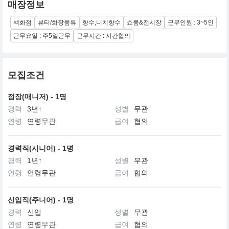
매장정보
백화점
뷰티/화장품류
향수,니치향수
쇼룸&전시장
근무인원 : 3~5인
근무요일 : 주5일근무
근무시간 : 시간협의
모집조건
점장(매니저) - 1명
경력
3년↑
성별
무관
연령
연령무관
급여
협의
경력직(시니어) - 1명
경력
1년↑
성별
무관
연령
연령무관
급여
협의
신입직(주니어) - 1명
경력
신입
성별
무관
연령
연령무관
급여
협의