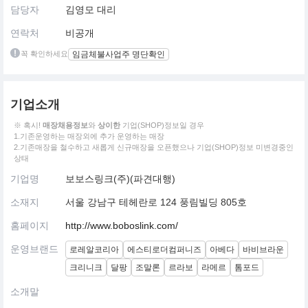
담당자
김영모 대리
연락처
비공개
꼭 확인하세요
임금체불사업주 명단확인
기업소개
※ 혹시!
매장채용정보
와
상이한
기업(SHOP)정보일 경우
1.기존운영하는 매장외에 추가 운영하는 매장
2.기존매장을 철수하고 새롭게 신규매장을 오픈했으나 기업(SHOP)정보 미변경중인
상태
기업명
보보스링크(주)(파견대행)
소재지
서울 강남구 테헤란로 124 풍림빌딩 805호
홈페이지
http://www.boboslink.com/
운영브랜드
로레알코리아
에스티로더컴퍼니즈
아베다
바비브라운
크리니크
달팡
조말론
르라보
라메르
톰포드
소개말