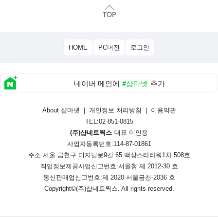
HOME
PC버전
로그인
네이버 메인에
#샵마넷
추가
About 샵마넷
|
개인정보 처리방침
|
이용약관
TEL:02-851-0815
(주)샵네트웍스
대표 이인용
사업자등록번호:114-87-01861
주소:서울 금천구 디지털로9길 65 백상스타타워1차 508호
직업정보제공사업신고번호:
서울청 제 2012-30 호
통신판매업신고번호:
제 2020-서울금천-2036 호
Copyright©
(주)샵네트웍스
. All rights reserved.