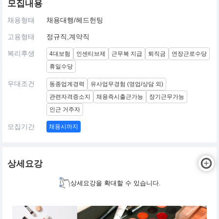
모집내용
채용형태
채용대행/헤드헌팅
고용형태
정규직,계약직
복리후생
4대보험
인센티브제
근무복 지급
퇴직금
연장근로수당
휴일수당
우대조건
동종업계경력
유사업무경험 (영업/상담 외)
관련자격증소지
채용즉시출근가능
장기근무가능
인근 거주자
모집기간
채용시까지
상세요강
상세요강을 확대할 수 있습니다.