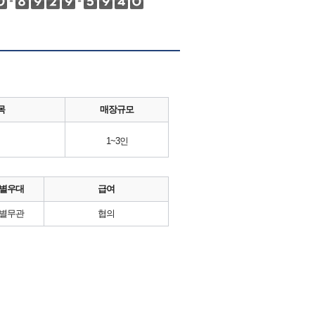
목
매장규모
1~3인
별우대
급여
별무관
협의