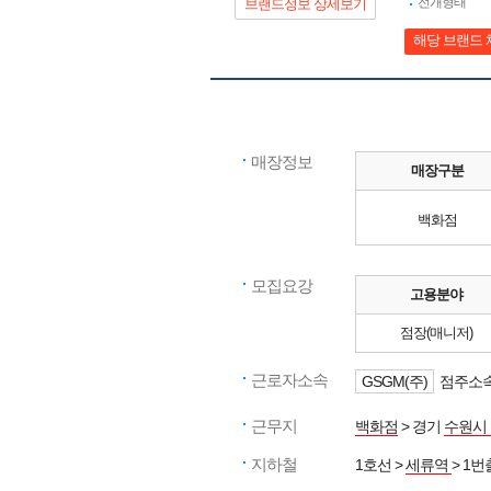
전개형태
브랜드정보 상세보기
해당 브랜드 
매장정보
매장구분
백화점
모집요강
고용분야
점장(매니저)
근로자소속
GSGM(주)
점주소속
근무지
백화점
> 경기
수원시
지하철
1호선 >
세류역
> 1번