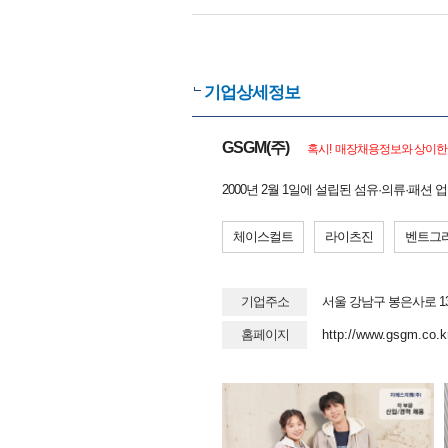
기업상세정보
GSGM(주)
혹시! 매장채용정보와 상이한 
2000년 2월 1일에 설립된 섬유·의류·패션
체이스컬트
라이츠진
벤트그
기업주소
서울 강남구 봉은사로 13
홈페이지
http://www.gsgm.co.k