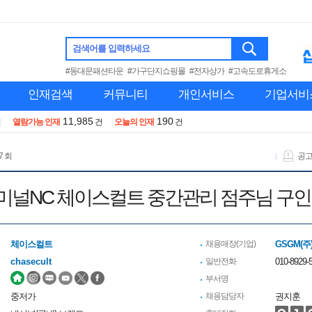
검색어를 입력하세요
#동대문패션타운
#가구단지쇼핑몰
#전자상가
#고속도로휴게소
인재검색
커뮤니티
개인서비스
기업서비
11,985
190
건
열람가능 인재
건
오늘의 인재
건
7 회
공
널NC 체이스컬트 중간관리 점주님 구인
체이스컬트
채용매장(기업)
GSGM(주
chasecult
일반전화
010-8929-
부서명
중저가
채용담당자
권지훈