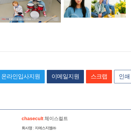
온라인입사지원
이메일지원
스크랩
인쇄
chasecult
체이스컬트
회사명 : 지에스지엠㈜