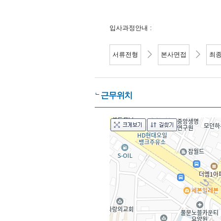
입사과정안내 :
서류전형
본사면접
최
근무위치