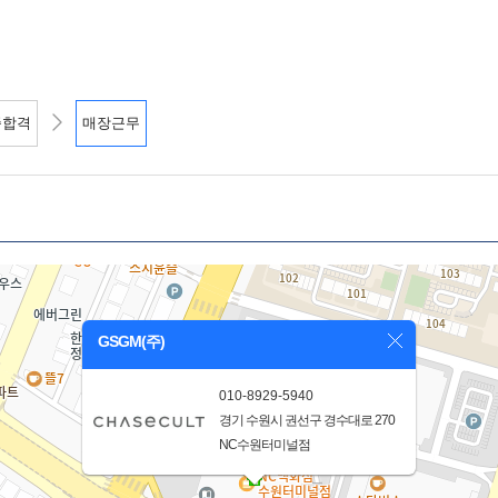
종합격
매장근무
GSGM(주)
010-8929-5940
경기 수원시 권선구 경수대로 270
NC수원터미널점