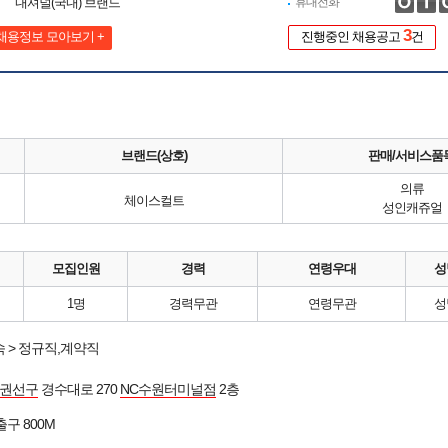
내셔널(국내) 브랜드
휴대전화
3
채용정보 모아보기 +
진행중인 채용공고
건
브랜드(상호)
판매/서비스품
의류
체이스컬트
성인캐쥬얼
모집인원
경력
연령우대
성
1명
경력무관
연령무관
성
 > 정규직,계약직
 권선구
경수대로 270
NC수원터미널점
2층
출구 800M