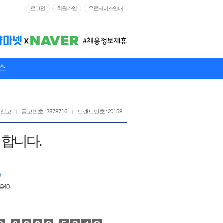
로그인
회원가입
유료서비스안내
스
고신고
공고번호 : 2378716
브랜드번호 : 20158
 합니다.
)
5940