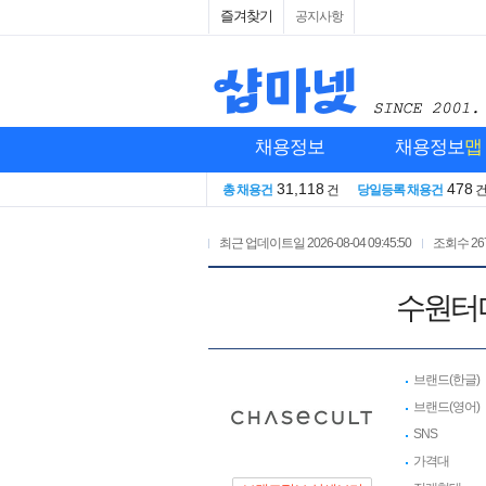
즐겨찾기
공지사항
채용정보
채용정보
맵
31,118
478
총 채용건
건
당일등록 채용건
최근 업데이트일
2026-08-04 09:45:50
조회수
26
수원터미
브랜드(한글)
브랜드(영어)
SNS
가격대