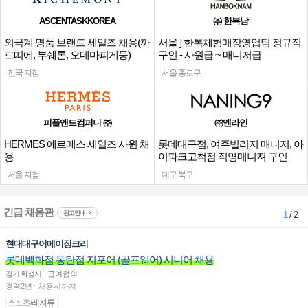
ASCENTASKKOREA
㈜ 한복남
외국계 명품 브랜드 세일즈 채용(까
서울 ] 한복체험매장영업팀 정규직
르띠에, 부쉐론, 오데마피게등)
구인 - 사원급 ~ 매니저급
전국 지점
서울 종로구
피플앤드컴퍼니 ㈜
㈜엔라인
HERMES 에르메스 세일즈 사원 채
롯데대구점, 여주빌리지 매니저, 아
용
이파크고척점 직영매니져 구인
서울 지점
대구 북구
긴급 채용관
광고안내
1
/ 2
현대대구어메이징크리
롯데백화점 동탄점 지포어 (골프웨어) 시니어 채용
경기 화성시
급여협의
경력2년↑ 채용시까지
스포츠/레져류