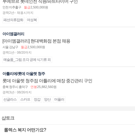
루에브르 롯데인천 직원/파트타이머 구인
인천 미추홀구
월급
2,500,000원
경력2년↑ 채용시까지
패션의류잡화
여성복
아이엠갤러리
[아이엠갤러리] 현대백화점 본점 채용
서울 강남구
월급
2,500,000원
경력1년↑ 08/20까지
예술품_그림 조각 공예 식기류 외
아틀리에/롯데 아울렛 청주
롯데 아울렛 청주점 아틀리에 매장 중간관리 구인
충북 청주시 흥덕구
연봉
25,882,560원
경력3년↑ 08/26까지
선글라스
스카프
장갑
양산
머플러
샵토크
롤렉스 복지 어떤가요?