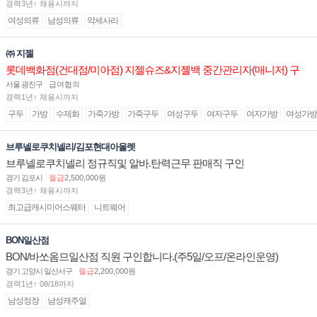
경력3년↑ 채용시까지
여성의류
남성의류
악세사리
㈜ 지젤
롯데백화점(건대점/미아점) 지젤슈즈&지젤백 중간관리자(매니저) 구
인합니다
서울 광진구
급여협의
경력1년↑ 채용시까지
구두
가방
수제화
가죽가방
가죽구두
여성구두
여자구두
여자가방
여성가방
브루넬로쿠치넬리/김포현대아울렛
브루넬로쿠치넬리 정규직및 알바.탄력근무 판매직 구인
경기 김포시
월급
2,500,000원
경력3년↑ 채용시까지
최고급캐시미어스웨터
니트웨어
BON일산점
BON/바쏘옴므일산점 직원 구인합니다.(주5일/오프/온라인운영)
경기 고양시 일산서구
월급
2,200,000원
경력1년↑ 08/18까지
남성정장
남성캐주얼