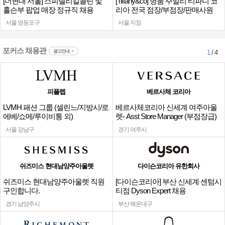
[더현대 서울] 스피넬리킬콜린 및
[Tiffany&co] 명품 주얼리 티파니 코
홀슨부 팝업 매장 정규직 채용
리아 전국 점장/부점장/판매사원
서울 영등포구
서울 지점
포커스 채용관
광고안내
1
/ 4
피플렙
베르사체 코리아
LVMH 패션 그룹 (셀린느/지방시/로
베르사체코리아 신세계 여주아울
에베/쇼메/루이비통 외)
렛- Asst Store Manager (부점장급)
채용
서울 강남구
경기 여주시
쉬즈미스 현대남양주아울렛
다이슨코리아 유한회사
쉬즈미스 현대남양주아울렛 직원
[다이슨코리아] 부산 신세계 센텀시
구인합니다.
티점 Dyson Expert 채용
경기 남양주시
부산 해운대구