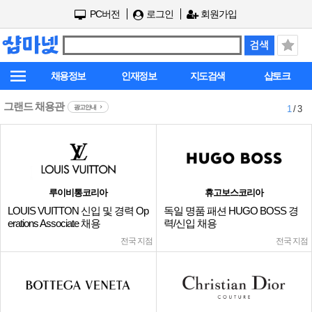
PC버전
로그인
회원가입
채용정보
인재정보
지도검색
샵토크
그랜드 채용관
광고안내
1
/ 3
루이비통코리아
휴고보스코리아
LOUIS VUITTON 신입 및 경력 Op
독일 명품 패션 HUGO BOSS 경
erations Associate 채용
력/신입 채용
전국 지점
전국 지점