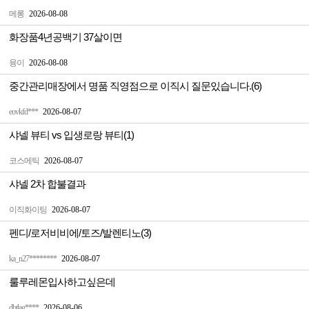
메롱
2026-08-08
화장품4년공백기 37살이면
융이
2026-08-08
중간관리매장에서 명품 직영점으로 이직시 질문있습니다.(6)
eovkfd***
2026-08-07
샤넬 뷰티 vs 입생로랑 뷰티(1)
코스메틱
2026-08-07
샤넬 2차 합불결과
이직화이팅
2026-08-07
펜디/로저비비에/토즈/발렌티노(3)
ka_n27********
2026-08-07
룰루레몬입사하고싶은데
dbtlag****
2026-08-06