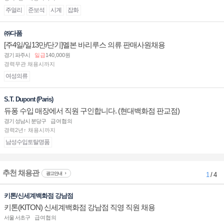
주얼리
준보석
시계
잡화
㈜다폼
[주4일/일13만/단기]멜본 바리루스 의류 판매사원채용
경기 파주시
일급
140,000원
경력무관 채용시까지
여성의류
S.T. Dupont (Paris)
듀퐁 수입 매장에서 직원 구인합니다. (현대백화점 판교점)
경기 성남시 분당구
급여협의
경력2년↑ 채용시까지
남성수입토탈명품
추천 채용관
광고안내
1
/ 4
키톤/신세계백화점 강남점
키톤(KITON) 신세계백화점 강남점 직영 직원 채용
서울 서초구
급여협의