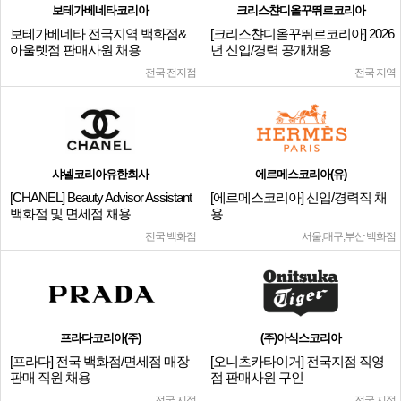
보테가베네타코리아
크리스챤디올꾸뛰르코리아
보테가베네타 전국지역 백화점&
[크리스챤디올꾸뛰르코리아] 2026
아울렛점 판매사원 채용
년 신입/경력 공개채용
전국 전지점
전국 지역
샤넬코리아유한회사
에르메스코리아(유)
[CHANEL] Beauty Advisor Assistant
[에르메스코리아] 신입/경력직 채
백화점 및 면세점 채용
용
전국 백화점
서울,대구,부산 백화점
프라다코리아(주)
(주)아식스코리아
[프라다] 전국 백화점/면세점 매장
[오니츠카타이거] 전국지점 직영
판매 직원 채용
점 판매사원 구인
전국 지점
전국 지점