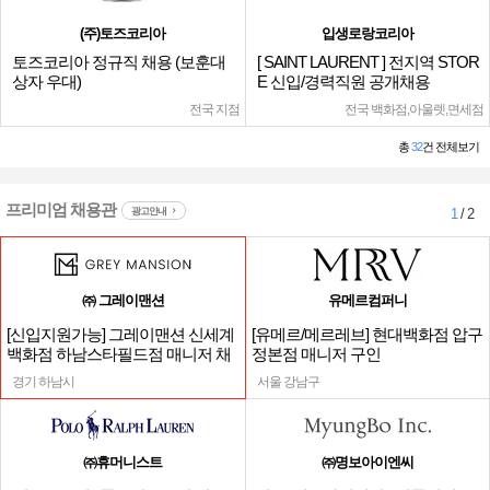
(주)토즈코리아
입생로랑코리아
토즈코리아 정규직 채용 (보훈대
[ SAINT LAURENT ] 전지역 STOR
상자 우대)
E 신입/경력직원 공개채용
전국 지점
전국 백화점,아울렛,면세점
총
32
건 전체보기
프리미엄 채용관
광고안내
1
/ 2
㈜ 그레이맨션
유메르컴퍼니
[신입지원가능] 그레이맨션 신세계
[유메르/메르레브] 현대백화점 압구
백화점 하남스타필드점 매니저 채
정본점 매니저 구인
용
경기 하남시
서울 강남구
㈜휴머니스트
㈜명보아이엔씨