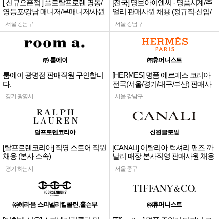
[ 신규오픈점 ] 폴로랄프로렌 명동/
[전국] 명보아이엔씨 - 명품시계/주
영등포/강남 매니저/부매니저/사원
얼리 판매사원 채용 (정규직-신입/
경력)
서울 강남구
서울 강남구
㈜ 룸에이
㈜휴머니스트
룸에이 광명점 판매직원 구인합니
[HERMES] 명품 에르메스 코리아
다.
전국(서울/경기/대구/부산) 판매사
원
경기 광명시
서울 강남구
랄프로렌코리아
신원글로벌
[랄프로렌코리아] 직영 스토어 직원
[CANALI] 이탈리아 럭셔리 맨즈 까
채용 (본사 소속)
날리 매장 본사직영 판매사원 채용
경기 하남시
서울 중구
㈜헤라음 스피넬리킬콜린,홀슨부
㈜휴머니스트