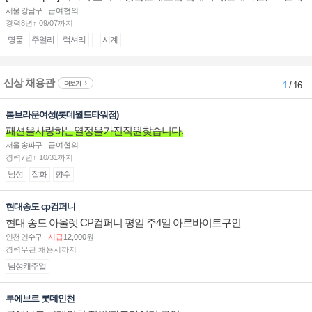
계대전 판매사원 채용
서울 강남구
급여협의
경력8년↑ 09/07까지
명품
주얼리
럭셔리
시계
신상 채용관
더보기
1
/ 16
톰브라운여성(롯데월드타워점)
패션을사랑하는열정을가진직원찾습니다.
서울 송파구
급여협의
경력7년↑ 10/31까지
남성
잡화
향수
현대송도 cp컴퍼니
현대 송도 아울렛 CP컴퍼니 평일 주4일 아르바이트구인
인천 연수구
시급
12,000원
경력무관 채용시까지
남성캐주얼
루에브르 롯데인천