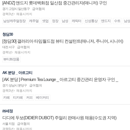
[ANDZ] 앤드지 롯데백화점 일산점 중간관리자(매니저) 구인
경기 고양시 일산동구
급여협의
경력3년↑ 채용시까지
남성캐주얼정장
캐주얼
셋업
정장
남성
캐릭터
신성통상
앤드지
수트
남
청담30
[청담30] 갤러리아 타임월드점 뷰티 컨설턴트(매니저, 주니어, 시니어)
채용
대전 서구
급여협의
경력년↑ 채용시까지
뷰티화장품
AK 분당 _ 아르고티
[ AK 분당 ] Premium Tea Lounge _ 아르고티 중간관리 운영자 구인 _
경기 성남시 분당구
급여협의
경력3년↑ 채용시까지
카페
티카페
커피
베이커리
㈜세정
디디에 두보(DIDIER DUBOT) 주얼리 판매사원 채용(수도권 지역)
서울 지점
급여협의
경력5년↑ 채용시까지