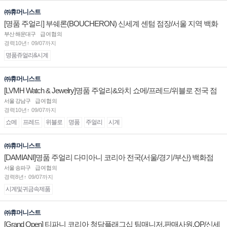
㈜휴머니스트
[명품 주얼리] 부쉐론(BOUCHERON) 신세계 센텀 점장/서울 지역 백화
점 판매사원 채용
부산 해운대구
급여협의
경력10년↑ 09/07까지
명품쥬얼리&시계
㈜휴머니스트
[LVMH Watch & Jewelry]명품 주얼리&와치 쇼메/프레드/위블로 전국 점
장/부점장/판매사원 채용
서울 강남구
급여협의
경력10년↑ 09/07까지
쇼메
프레드
위블로
명품
주얼리
시계
㈜휴머니스트
[DAMIANI]명품 주얼리 다미아니 코리아 전국(서울/경기/부산) 백화점
부점장/판매사원 채용
서울 송파구
급여협의
경력8년↑ 09/07까지
시계및귀금속제품
㈜휴머니스트
[Grand Open] 티파니 코리아 청담플래그십 팀매니저,판매사원,OP/신세