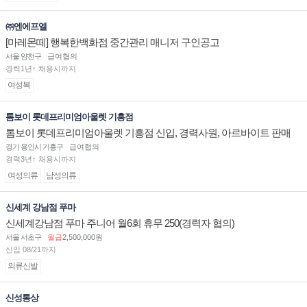
㈜엔에프엘
[마레몬떼] 행복한백화점 중간관리 매니저 구인공고
서울 양천구
급여협의
경력1년↑ 채용시까지
여성복
톰보이 롯데프리미엄아울렛 기흥점
톰보이 롯데프리미엄아울렛 기흥점 신입, 경력사원, 아르바이트 판매
직 구인합니다.
경기 용인시 기흥구
급여협의
경력3년↑ 채용시까지
여성의류
남성의류
신세계 강남점 푸마
신세계강남점 푸마 주니어 월6회 휴무 250(경력자 협의)
서울 서초구
월급
2,500,000원
신입 08/21까지
의류신발
신성통상