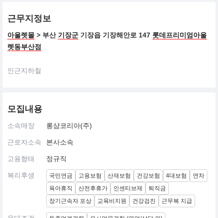
근무지정보
아울렛몰
> 부산
기장군
기장읍 기장해안로 147
롯데프리미엄아울
렛동부산점
인근지하철
모집내용
소속매장
롱샴코리아(주)
근로자소속
본사소속
고용형태
정규직
복리후생
국민연금
고용보험
산재보험
건강보험
4대보험
연차
육아휴직
산전후휴가
인센티브제
퇴직금
장기근속자 포상
교육비지원
건강검진
근무복 지급