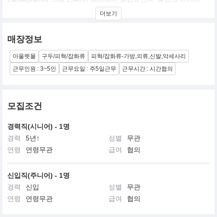
핸드백과 액세서리는 장인 기술력과 품질로 전 세계적으로 명성을
더보기
얻었으며, 현재는 슈즈와 레디 투 웨어 컬렉션까지 영역을 확장하여
전개하고 있다.
매장정보
아울렛몰
구두/피혁/잡화류
피혁/잡화류-가방,의류,신발,악세사리
근무인원 : 3~5인
근무요일 : 주5일근무
근무시간 : 시간협의
모집조건
경력직(시니어) - 1명
경력
5년↑
성별
무관
연령
연령무관
급여
협의
신입직(주니어) - 1명
경력
신입
성별
무관
연령
연령무관
급여
협의