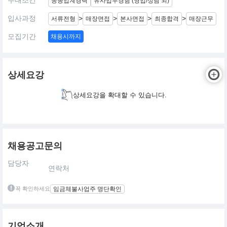
우대조건
동종업계경력
유사업무경험 (영업/상담 외)
입사과정
>
>
>
>
서류전형
매장면접
본사면접
최종합격
매장근무
모집기간
채용시까지
상세요강
상세요강을 확대할 수 있습니다.
채용공고문의
담당자
연락처
꼭 확인하세요
임금체불사업주 명단확인
기업소개