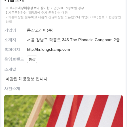
※ 혹시!
매장채용정보
와
상이한
기업(SHOP)정보일 경우
1.기존운영하는 매장외에 추가 운영하는 매장
2.기존매장을 철수하고 새롭게 신규매장을 오픈했으나 기업(SHOP)정보 미변경중인
상태
기업명
롱샴코리아(주)
소재지
서울 강남구 학동로 343 The Pinnacle Gangnam 2층
홈페이지
http://kr.longchamp.com
운영브랜드
롱샴
소개말
마감된 채용정보 입니다.
사진소개