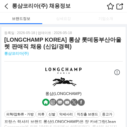
롱샴코리아(주) 채용정보
브랜드정보
상세요강
기업소개
등록일 : 2026-05-18 | 업데이트 : 2026-05-18
[LONGCHAMP KOREA] 롱샴 롯데동부산아울
렛 판매직 채용 (신입/경력)
롱샴코리아(주)
롱샴(LONGCHAMP)
피혁/잡화류 - 가방
의류
신발
악세사리
직진출 브랜드
중고가
프랑스 럭셔리 브랜드 롱샴(LONGCHAMP)은 쟝 카세그랑(Jean
Cassegrain에 의해 1948년 파리에서 설립되었다. 롱샴의 러기지,