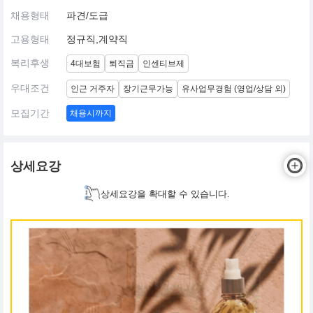
채용형태
파견/도급
고용형태
정규직,계약직
복리후생
4대보험
퇴직금
인센티브제
우대조건
인근 거주자
장기근무가능
유사업무경험 (영업/상담 외)
모집기간
채용시까지
상세요강
상세요강을 확대할 수 있습니다.