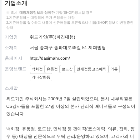
기업소개
※ 혹시!
매장채용정보
와
상이한
기업(SHOP)정보일 경우
1.기존운영하는 매장외에 추가 운영하는 매장
2.기존매장을 철수하고 새롭게 신규매장을 오픈했으나 기업(SHOP)정보 미변경중인
상태
기업명
위드가인(주)(파견대행)
소재지
서울 송파구 송파대로49길 51 제퍼빌딩
홈페이지
http://dasimahr.com/
운영브랜드
백화점
유통점
로드샵
면세점등코스메틱
의류
기타잡화등
소개말
위드가인 주식회사는 2009년 7월 설립되었으며, 본사 내부직원은
CS강사들을 포함한 27명 이상의 본사 관리직 매니져들로 구성되어
있습니다.
백화점, 유통점, 로드샵, 면세점 등 판매직(코스메틱, 의류, 잡화, 향
수 등) 매장을 전문적으로 위탁 관리/운영하고 있으며, 고객사의 니