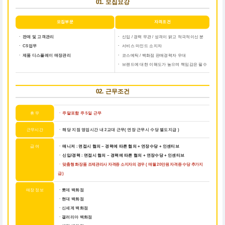
01. 모집요강
모집부문
자격조건
ㆍ 판매 및 고객관리
ㆍ
신입 / 경력 무관 / 성격이 밝고 적극적이신 분
ㆍ CS업무
ㆍ
서비스 마인드 소지자
ㆍ 제품 디스플레이 매장관리
ㆍ
코스메틱 / 백화점 판매경력자 우대
ㆍ
브랜드에 대한 이해도가 높으며 책임감은 필수
02. 근무조건
휴 무
주말포함 주 5일 근무
ㆍ
근무시간
해당 지점 영업시간 내 2교대 근무( 연장 근무시 수당 별도지급 )
ㆍ
급 여
매니저 : 면접시 협의 ~ 경력에 따른 협의 + 연장수당 + 인센티브
ㆍ
신입/경력 : 면접시 협의 ~ 경력에 따른 협의 + 연장수당 + 인센티브
ㆍ
ㆍ
맞춤형 화장품 조제관리사 자격증 소지자의 경우 ( 매월 20만원 자격증 수당 추가지
급 )
매장 정보
ㆍ롯데 백화점
ㆍ현대 백화점
ㆍ신세계 백화점
ㆍ갤러리아 백화점