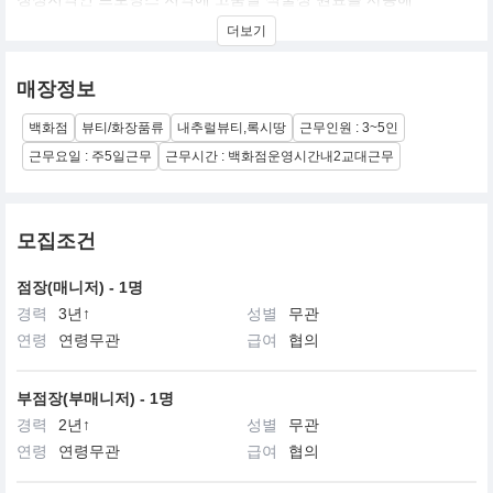
피부에 건강한 아름다움을 선사하는 웰빙 브랜드 입니다.
더보기
매장정보
백화점
뷰티/화장품류
내추럴뷰티,록시땅
근무인원 : 3~5인
근무요일 : 주5일근무
근무시간 : 백화점운영시간내2교대근무
모집조건
점장(매니저) - 1명
경력
3년↑
성별
무관
연령
연령무관
급여
협의
부점장(부매니저) - 1명
경력
2년↑
성별
무관
연령
연령무관
급여
협의