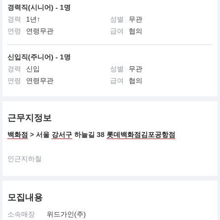
경력직(시니어) - 1명
경력
1년↑
성별
무관
연령
연령무관
급여
협의
신입직(주니어) - 1명
경력
신입
성별
무관
연령
연령무관
급여
협의
근무지정보
백화점
> 서울
강서구
하늘길 38
롯데백화점김포공항점
인근지하철
모집내용
소속매장
위드가인(주)