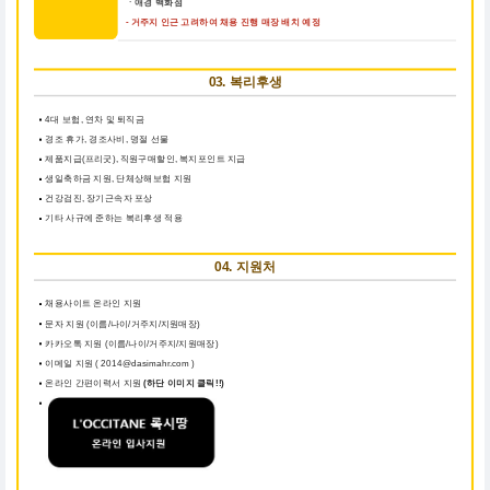
ㆍ애경 백화점
- 거주지 인근 고려하여 채용 진행 매장 배치 예정
03. 복리후생
4대 보험, 연차 및 퇴직금
경조 휴가, 경조사비, 명절 선물
제품지급(프리굿), 직원구매할인, 복지포인트 지급
생일축하금 지원, 단체상해보험 지원
건강검진, 장기근속자 포상
기타 사규에 준하는 복리후생 적용
04. 지원처
채용사이트 온라인 지원
문자 지원 (이름/나이/거주지/지원매장)
카카오톡 지원 (이름/나이/거주지/지원매장)
이메일 지원 ( 2014@dasimahr.com )
온라인 간편이력서 지원
(하단 이미지 클릭!!)