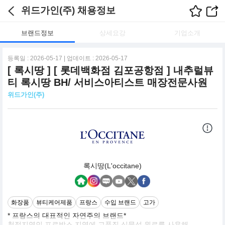
위드가인(주) 채용정보
브랜드정보
상세요강
기업소개
등록일 : 2026-05-17 | 업데이트 : 2026-05-17
[ 록시땅 ] [ 롯데백화점 김포공항점 ] 내추럴뷰
티 록시땅 BH/ 서비스아티스트 매장전문사원
위드가인(주)
록시땅(L'occitane)
화장품
뷰티케어제품
프랑스
수입 브랜드
고가
* 프랑스의 대표적인 자연주의 브랜드*
청정지역인 프로방스 지역에 고품질 식물성 원료를 사용해