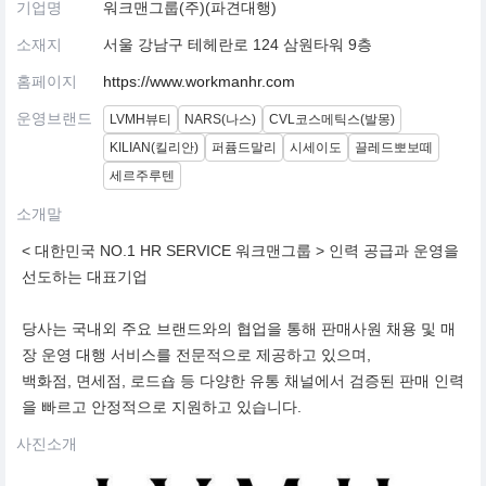
기업명
워크맨그룹(주)(파견대행)
소재지
서울 강남구 테헤란로 124 삼원타워 9층
홈페이지
https://www.workmanhr.com
운영브랜드
LVMH뷰티
NARS(나스)
CVL코스메틱스(발몽)
KILIAN(킬리안)
퍼퓸드말리
시세이도
끌레드뽀보떼
세르주루텐
소개말
< 대한민국 NO.1 HR SERVICE 워크맨그룹 > 인력 공급과 운영을
선도하는 대표기업
당사는 국내외 주요 브랜드와의 협업을 통해 판매사원 채용 및 매
장 운영 대행 서비스를 전문적으로 제공하고 있으며,
백화점, 면세점, 로드숍 등 다양한 유통 채널에서 검증된 판매 인력
을 빠르고 안정적으로 지원하고 있습니다.
사진소개