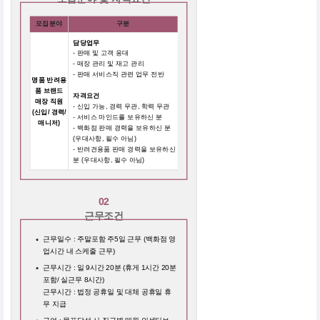
모집분야
구분
담당업무
- 판매 및 고객 응대
- 매장 관리 및 재고 관리
- 판매 서비스직 관련 업무 전반
명품 반려용
품 브랜드
자격요건
매장 직원
- 신입 가능, 경력 무관, 학력 무관
(신입/ 경력/
- 서비스 마인드를 보유하신 분
매니저)
- 백화점 판매 경력을 보유하신 분
(우대사항, 필수 아님)
- 반려견용품 판매 경력을 보유하신
분 (우대사항, 필수 아님)
02
근무조건
근무일수 : 주말포함 주5일 근무 (백화점 영
업시간 내 스케줄 근무)
근무시간 : 일 9시간 20분 (휴게 1시간 20분
포함/ 실근무 8시간)
근무시간 : 법정 공휴일 및 대체 공휴일 휴
무 지급