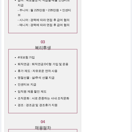
급여 : 목표달성 시 직급별 매월 인센티브
지급
- 주니어 : 월 225만원 ~ 235만원 + 인센티
브
- 시니어 : 경력에 따라 면접 후 급여 협의
- 매니저 : 경력에 따라 면접 후 급여 협의
03
복리후생
4대보험 가입
퇴직연금 : 퇴직연금 DC형 가입 및 운용
휴가 제도 : 자유로운 연차 사용
명절선물 : 설/추석 선물 지급
인센티브 지급
임직원 제품 할인 제도
조직문화 : 서로 존중하는 사내 조직문화
경조 : 경조금 및 경조휴가 지원
04
채용절차