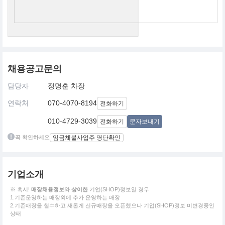
채용공고문의
담당자
정명훈 차장
연락처
070-4070-8194
전화하기
010-4729-3039
전화하기
문자보내기
꼭 확인하세요
임금체불사업주 명단확인
기업소개
※ 혹시!
매장채용정보
와
상이한
기업(SHOP)정보일 경우
1.기존운영하는 매장외에 추가 운영하는 매장
2.기존매장을 철수하고 새롭게 신규매장을 오픈했으나 기업(SHOP)정보 미변경중인
상태