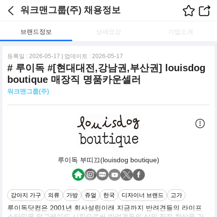
워크맨그룹(주) 채용정보
브랜드정보
상세요강
기업소개
등록일 : 2026-05-17 | 업데이트 : 2026-05-17
# 루이독 #[현대대전,강남권,부산권] louisdog
boutique 매장직 명품카운셀러
워크맨그룹(주)
루이독 부띠끄(louisdog boutique)
강아지 가구
의류
가방
쥬얼
한국
디자이너 브랜드
고가
루이독닷컴은 2001년 회사설립이래 지금까지 반려견들의 라이프
스타일을 업그레이드 시킴으로써 반려견들의 삶의 질적 향상을 가