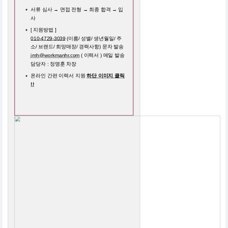
서류 심사 → 면접 전형 → 최종 합격 → 입
사
[ 지원방법 ]
010-4729-3039
(이름/ 성별/ 생년월일/ 주
소/ 브랜드/ 희망매장/ 경력사항) 문자 발송
jmh@workmanhr.com
( 이력서 ) 메일 발송
담당자 : 정명훈 차장
온라인 간편 이력서 지원
하단 이미지 클릭
!!