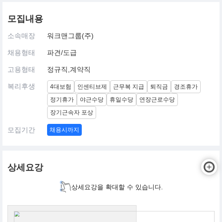
모집내용
소속매장
워크맨그룹(주)
채용형태
파견/도급
고용형태
정규직,계약직
복리후생
4대보험
인센티브제
근무복 지급
퇴직금
경조휴가
정기휴가
야근수당
휴일수당
연장근로수당
장기근속자 포상
모집기간
채용시까지
상세요강
상세요강을 확대할 수 있습니다.