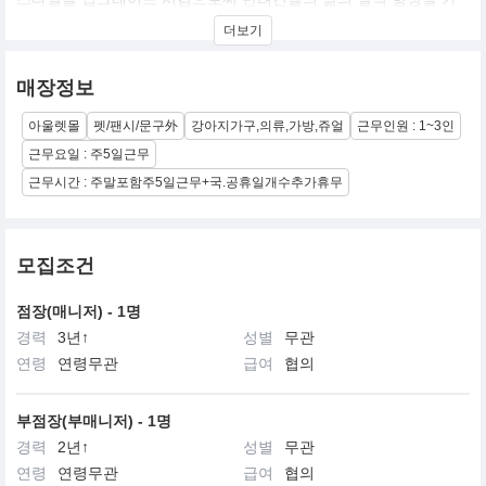
장 중요한 가치의 하나로 성장해온 Design Pet Living Product를 선
더보기
도하는 디자인전문회사 입니다. 현재 프랑스, 영국, 독일, 벨기에, 스
페인, 대만, 러시아 등에 Sole Distributor들을 두고 있으며, 미국과
일본 등 루이독을 만날 수 있는 매장들이 늘어남으로써 세계 최고의
매장정보
디자인 회사가 되고자하는 루이독의 꿈에 한걸음 더 다가섰습니다.
아울렛몰
펫/팬시/문구外
강아지가구,의류,가방,쥬얼
근무인원 : 1~3인
현재 세계의 주요 패션 및 애견관련 매체에 높은 지명도를 가지고 있
으며, 세계의 애견인들이라면 누구나 원하는 명품 디자인 전문기업
근무요일 : 주5일근무
을 목표로 끝임없는 디자인 개발과 완벽한 품질의 제품을 만들고자
근무시간 : 주말포함주5일근무+국.공휴일개수추가휴무
지속적으로 투자와 성장을 하는 기업이 되고자 노력하고 있습니다.
모집조건
점장(매니저) - 1명
경력
3년↑
성별
무관
연령
연령무관
급여
협의
부점장(부매니저) - 1명
경력
2년↑
성별
무관
연령
연령무관
급여
협의