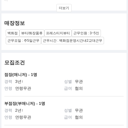
현대적이면서 우아한 감각과 첨단 과한 기술력이 어우러진 최고의
더보기
프레스티지 브랜드,끌레드뽀 보떼
‘우리가 세계에서 가장 효과적인 노화방지 트리트먼트를 만들어 낸
매장정보
다면 어떻게 될까요?’
이 한마디가 세계 최고의 프레스티지 브랜드인 끌레드뽀 보떼의 시
백화점
뷰티/화장품류
프레스티지뷰티
근무인원 : 3~5인
작입니다.
30년 역사의 기술력으로 만들어진 끌레드뽀 보떼는 ‘아름다운 피부
근무요일 : 주5일근무
근무시간 : 백화점운영시간내2교대근무
의 열쇠’를 의미하며 최상의 피부를 위한 열쇠와 자신만의 아름다움
으로 가는 문을 제공한다는 생각을 전합니다.
1999년 한국에 진출한 끌레드뽀 보떼는 로열티 있는 고객 창출에 집
모집조건
중하여 상류층 여성들 사이에서 그 명성을 얻었습니다.
또한 끌레드뽀 보떼의 대표 제품인 라 크렘므는 국내 럭셔리 화장품
점장(매니저) - 1명
시장을 새롭게 열었으며,블랙 라벨 화장품인 시나끄티프 라인의 크
경력
3년↑
성별
무관
렘므 엥땅시브는 기존의 화장품을 넘어서는 혁신적인 효과와 효능
으로 Beyond Luxury Market을 열었습니다.
연령
연령무관
급여
협의
지성과 우아한 감각이 빛나는 그곳, 매력적이며, 역동적인 끌레드뽀
보떼의 세계에 첫발을 디디신 여러분을 진심으로 환영하며, 끌레드
부점장(부매니저) - 1명
뽀 보떼와 함께 아름다움에 관한 모든 비밀을 찾아내시기를 희망합
경력
2년↑
성별
무관
니다.
연령
연령무관
급여
협의
끌레드뽀 보떼는 지적이고 세련된 감각과 환경을 생각하는 여성을