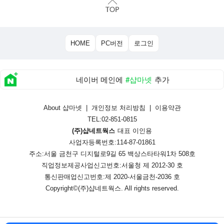
HOME
PC버전
로그인
네이버 메인에
#샵마넷
추가
About 샵마넷
|
개인정보 처리방침
|
이용약관
TEL:02-851-0815
(주)샵네트웍스
대표 이인용
사업자등록번호:114-87-01861
주소:서울 금천구 디지털로9길 65 백상스타타워1차 508호
직업정보제공사업신고번호:
서울청 제 2012-30 호
통신판매업신고번호:
제 2020-서울금천-2036 호
Copyright©
(주)샵네트웍스
. All rights reserved.