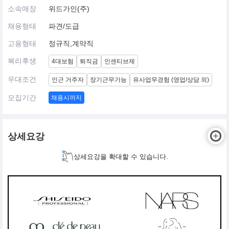
소속매장
위드가인(주)
채용형태
파견/도급
고용형태
정규직,계약직
복리후생
4대보험
퇴직금
인센티브제
우대조건
인근 거주자
장기근무가능
유사업무경험 (영업/상담 외)
모집기간
채용시까지
상세요강
상세요강을 확대할 수 있습니다.