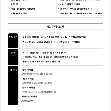
ㆍ CS업무
ㆍ
서비스 마인드 소지자
ㆍ 제품 디스플레이 매장관리
ㆍ
코스메틱 / 백화점 판매경력자 우대
ㆍ 상품 포장 및 계산
ㆍ
브랜드에 대한 이해도가 높으며 책임감은 필수
02. 근무조건
근무 조건
해당 지점 영업시간 내 9시간 2교대 근무 (식사 1시간 포함) (주말포함)
ㆍ
휴무 : 주5일 근무(토,일요일 개수) + 국, 공휴일 개수 + 연차별도
ㆍ
급 여
ㆍ 매니저 : 면접시 협의 ~ 경력에 따른 협의 + 인센티브
ㆍ 신입/경력 : 면접시 협의 (최고대우) ~ 경력에 따른 협의 + 인센티브
동종 업계 최고대우 급여 면접시 협의가능
ㆍ
채용 매장
ㆍ현대 백화점
- 압구정 본점, 판교점, 대구점, 부산점
ㆍ롯데 백화점
- 명동 본점, 잠실점, 동탄점, 부산본점
ㆍ신세계 백화점
- 본점, 강남점, 대구점, 센텀시티점, 대전점
ㆍ
갤러리아 백화점
- 명품관 WEST