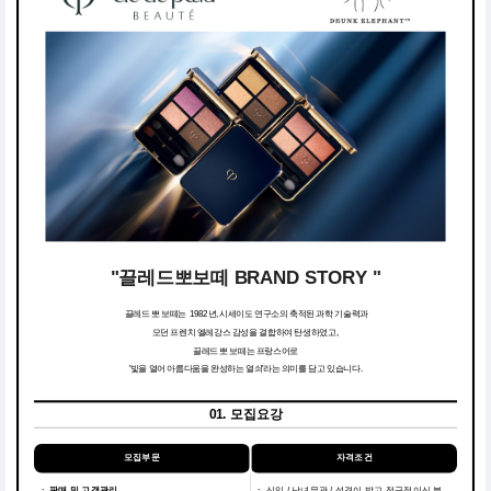
"끌레드뽀보떼 BRAND STORY "
끌레드 뽀 보떼는 1982년, 시세이도 연구소의 축적된 과학 기술력과
모던 프렌치 엘레강스 감성을 결합하여 탄생하였고,
끌레드 뽀 보떼는 프랑스어로
'빛을 열어 아름다움을 완성하는 열쇠'라는 의미를 담고 있습니다.
01. 모집요강
모집부문
자격조건
ㆍ 판매 및 고객관리
ㆍ
신입 / 남녀무관 / 성격이 밝고 적극적이신 분