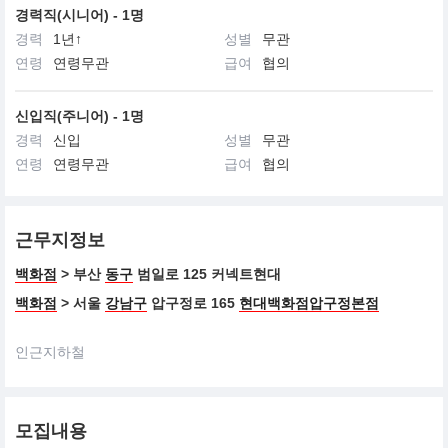
존중합니다.
경력직(시니어) - 1명
아름다움에 대한 특별한 안목을 가진 끌레드뽀 보떼의 여성은 진정
한 아름다움을 추구합니다.
경력
1년↑
성별
무관
연령
연령무관
급여
협의
신입직(주니어) - 1명
경력
신입
성별
무관
연령
연령무관
급여
협의
근무지정보
백화점
> 부산
동구
범일로 125 커넥트현대
백화점
> 서울
강남구
압구정로 165
현대백화점압구정본점
인근지하철
모집내용