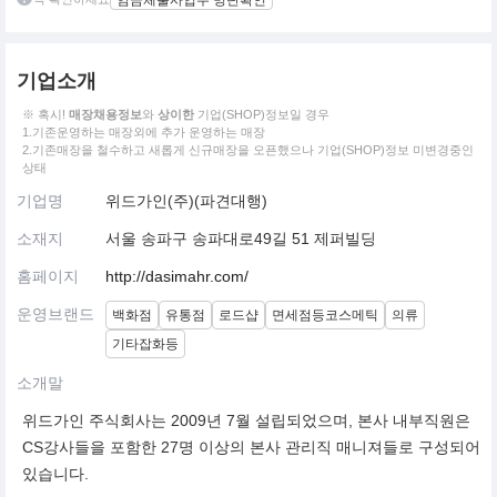
기업소개
※ 혹시!
매장채용정보
와
상이한
기업(SHOP)정보일 경우
1.기존운영하는 매장외에 추가 운영하는 매장
2.기존매장을 철수하고 새롭게 신규매장을 오픈했으나 기업(SHOP)정보 미변경중인
상태
기업명
위드가인(주)(파견대행)
소재지
서울 송파구 송파대로49길 51 제퍼빌딩
홈페이지
http://dasimahr.com/
운영브랜드
백화점
유통점
로드샵
면세점등코스메틱
의류
기타잡화등
소개말
위드가인 주식회사는 2009년 7월 설립되었으며, 본사 내부직원은
CS강사들을 포함한 27명 이상의 본사 관리직 매니져들로 구성되어
있습니다.