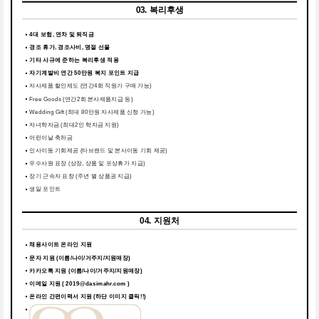
03. 복리후생
4대 보험, 연차 및 퇴직금
경조 휴가, 경조사비, 명절 선물
기타 사규에 준하는 복리후생 적용
자기계발비 연간 50만원 복지 포인트 지급
자사제품 할인제도 (연간4회 직원가 구매 가능)
Free Goods (연간2회 본사제품지급 등)
Wedding Gift (최대 80만원 자사제품 신청 가능)
자녀학자금 (최대2인 학자금 지원)
어린이날 축하금
인사이동 기회제공 (타브랜드 및 본사이동 기회 제공)
우수사원 표장 (상장, 상품 및 포상휴가 지급)
장기 근속자 표창 (주년 별 상품권 지급)
생일 포인트
04. 지원처
채용사이트 온라인 지원
문자 지원 (이름/나이/거주지/지원매장)
카카오톡 지원 (이름/나이/거주지/지원매장)
이메일 지원 ( 2019@dasimahr.com )
온라인 간편이력서 지원
(하단 이미지 클릭!!)