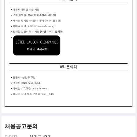
채용사이트 온라인 지원
문자 지원 (이름/나이/거주지/지원매장)
카카오톡 지원 (이름/나이/거주지/지원매장)
이메일 지원 ( 2023@dasimahr.com )
온라인 간편이력서 지원
(하단 이미지 클릭!!)
05. 문의처
담당자 : 신민규 주임
연락처 : 010-7250-9351
이메일 : 2023@dasimahr.com
실시간 상담 카톡 문의ID : min__516
채용공고문의
담당자
신민규 주임