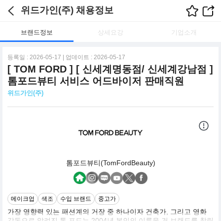
위드가인(주) 채용정보
브랜드정보
상세요강
기업소개
등록일 : 2026-05-17 | 업데이트 : 2026-05-17
[ TOM FORD ] [ 신세계명동점/ 신세계강남점 ]
톰포드뷰티 서비스 어드바이저 판매직원
위드가인(주)
톰포드뷰티(TomFordBeauty)
메이크업
색조
수입 브랜드
중고가
가장 영향력 있는 패션계의 거장 중 하나이자 건축가, 그리고 영화
감독으로 알려진 톰 포드는 2004년 본인의 이름을 건 브랜드를 창립