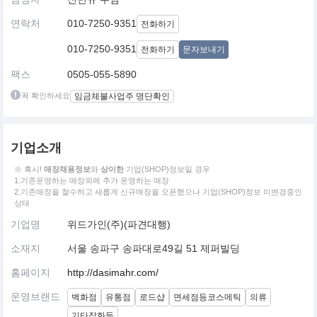
연락처
010-7250-9351
전화하기
010-7250-9351
전화하기
문자보내기
팩스
0505-055-5890
꼭 확인하세요
임금체불사업주 명단확인
기업소개
※ 혹시!
매장채용정보
와
상이한
기업(SHOP)정보일 경우
1.기존운영하는 매장외에 추가 운영하는 매장
2.기존매장을 철수하고 새롭게 신규매장을 오픈했으나 기업(SHOP)정보 미변경중인
상태
기업명
위드가인(주)(파견대행)
소재지
서울 송파구 송파대로49길 51 제퍼빌딩
홈페이지
http://dasimahr.com/
운영브랜드
백화점
유통점
로드샵
면세점등코스메틱
의류
기타잡화등