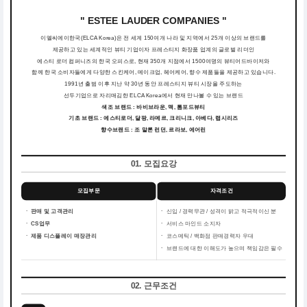
" ESTEE LAUDER COMPANIES "
이엘씨에이한국(ELCA Korea)은 전 세계 150여개 나라 및 지역에서 25개 이상의 브랜드를
제공하고 있는 세계적인 뷰티 기업이자 프레스티지 화장품 업계의 글로벌 리더인
에스티 로더 컴퍼니즈의 한국 오피스로, 현재 350개 지점에서 1500여명의 뷰티어드바이저와
함께 한국 소비자들에게 다양한 스킨케어, 메이크업, 헤어케어, 향수 제품들을 제공하고 있습니다.
1991년 출범 이후 지난 약 30년 동안 프레스티지 뷰티 시장을 주도하는
선두기업으로 자리매김한 ELCA Korea에서 현재 만나볼 수 있는 브랜드
색조 브랜드 : 바비브라운, 맥, 톰포드뷰티
기초 브랜드 : 에스티로더, 달팡, 라메르, 크리니크, 아베다, 랩시리즈
향수브랜드 : 조 말론 런던, 르라보, 에어린
01. 모집요강
모집부문
자격조건
ㆍ 판매 및 고객관리
ㆍ
신입 / 경력무관 / 성격이 밝고 적극적이신 분
ㆍ CS업무
ㆍ
서비스 마인드 소지자
ㆍ 제품 디스플레이 매장관리
ㆍ
코스메틱 / 백화점 판매경력자 우대
ㆍ
브랜드에 대한 이해도가 높으며 책임감은 필수
02. 근무조건