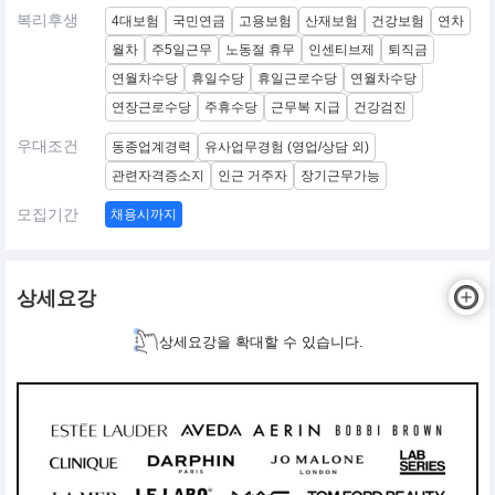
복리후생
4대보험
국민연금
고용보험
산재보험
건강보험
연차
월차
주5일근무
노동절 휴무
인센티브제
퇴직금
연월차수당
휴일수당
휴일근로수당
연월차수당
연장근로수당
주휴수당
근무복 지급
건강검진
우대조건
동종업계경력
유사업무경험 (영업/상담 외)
관련자격증소지
인근 거주자
장기근무가능
모집기간
채용시까지
상세요강
상세요강을 확대할 수 있습니다.