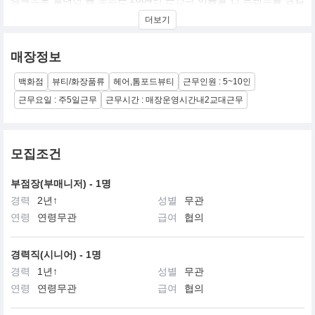
했습니다. ‘톰 포드 뷰티’는 제품력과 서비스 그리고 장인 정신을 다
더보기
양하게 갖춘 하이-엔드 뷰티 브랜드입니다. 톰 포드는 메이크업, 스
킨 케어 그리고 향수야말로 자신을 변화시킬 수 있는 최선의 방법이
며, 부드럽고 우아하게 또는 강렬하고 과감하게 본인의 가장 매력적
매장정보
이고 열정적인 모습을 표현하는 힘을 지녔다고 말합니다. 여성 개개
인에게 잠재된 아름다움과 보다 결점 없이 빛나는 피부, 매력적이고
백화점
뷰티/화장품류
헤어,톰포드뷰티
근무인원 : 5~10인
감각적인 컬러 표현을 위한 스킨 케어부터 메이크업 제품까지 다양
한 제품을 선보이고 있습니다. 또한 고귀한 원료를 사용한 ‘럭셔리
근무요일 : 주5일근무
근무시간 : 매장운영시간내2교대근무
향’으로 톰 포드만의 대담하고 센슈얼한 영감을 표현하며 진정한 ‘럭
셔리 뷰티’의 진수를 보여주고자 노력하고 있습니다. 2014년 한국에
첫 공식 매장을 오픈하며 하이-엔드 뷰티 브랜드로서 소비자들에게
사랑 받고 있습니다.
모집조건
부점장(부매니저) - 1명
경력
2년↑
성별
무관
연령
연령무관
급여
협의
경력직(시니어) - 1명
경력
1년↑
성별
무관
연령
연령무관
급여
협의