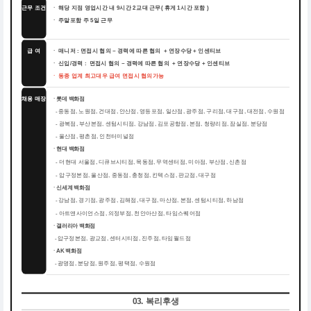
근무 조건
ㆍ 해당 지점 영업시간 내 9시간 2교대 근무( 휴게 1시간 포함 )
ㆍ 주말포함 주 5일 근무
급 여
ㆍ 매니저 : 면접시 협의 ~ 경력에 따른 협의 + 연장수당 + 인센티브
ㆍ 신입/경력 : 면접시 협의 ~ 경력에 따른 협의 + 연장수당 + 인센티브
ㆍ 동종 업계 최고대우 급여 면접시 협의가능
채용 매장
ㆍ롯데 백화점
중동점, 노원점, 건대점, 안산점, 영등포점, 일산점, 광주점, 구리점, 대구점, 대전점, 수원점
-
-
광복점, 부산본점, 센텀시티점, 강남점, 김포공항점, 본점, 청량리점, 잠실점, 분당점
-
울산점, 평촌점, 인천터미널점
ㆍ현대 백화점
더현대 서울점, 디큐브시티점, 목동점, 무역센터점, 미아점, 부산점, 신촌점
-
-
압구정본점, 울산점, 중동점, 충청점, 킨텍스점, 판교점, 대구점
ㆍ신세계 백화점
강남점, 경기점, 광주점, 김해점, 대구점, 마산점, 본점, 센텀시티점, 하남점
-
-
아트앤사이언스점, 의정부점, 천안아산점, 타임스퀘어점
ㆍ갤러리아 백화점
압구정본점, 광교점, 센터시티점, 진주점, 타임월드점
-
ㆍAK 백화점
광명점, 분당점, 원주점, 평택점, 수원점
-
03. 복리후생