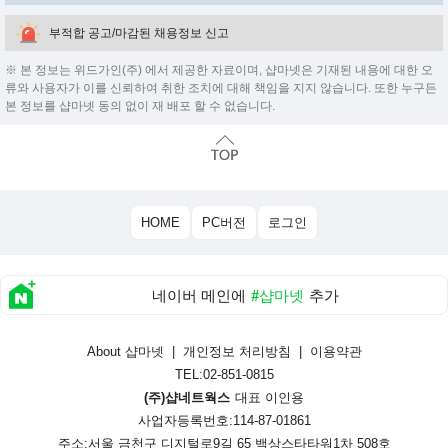
부적합 공고/마감된 채용정보 신고
※ 본 정보는 위드가인(주) 에서 제공한 자료이며, 샵마넷은 기재된 내용에 대한 오
류와 사용자가 이를 신뢰하여 취한 조치에 대해 책임을 지지 않습니다. 또한 누구든
본 정보를 샵마넷 동의 없이 재 배포 할 수 없습니다.
HOME
PC버전
로그인
네이버 메인에
#샵마넷
추가
About 샵마넷
|
개인정보 처리방침
|
이용약관
TEL:02-851-0815
(주)샵네트웍스
대표 이인용
사업자등록번호:114-87-01861
주소:서울 금천구 디지털로9길 65 백상스타타워1차 508호