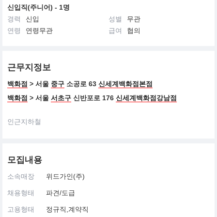
신입직(주니어) - 1명
경력
신입
성별
무관
연령
연령무관
급여
협의
근무지정보
백화점
> 서울
중구
소공로 63
신세계백화점본점
백화점
> 서울
서초구
신반포로 176
신세계백화점강남점
인근지하철
모집내용
소속매장
위드가인(주)
채용형태
파견/도급
고용형태
정규직,계약직