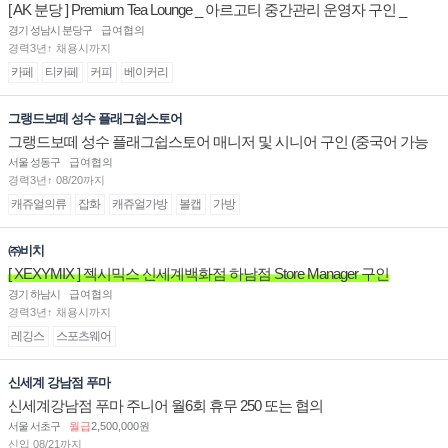
[ AK 분당 ] Premium Tea Lounge _ 아르고티 중간관리 운영자 구인 _
경기 성남시 분당구
급여협의
경력3년↑ 채용시까지
카페
티카페
커피
베이커리
그랭드보떼 성수 플래그쉽스토어
그랭드보떼 성수 플래그쉽스토어 매니저 및 시니어 구인 (중국어 가능
자)
서울 성동구
급여협의
경력3년↑ 08/20까지
캐쥬얼의류
잡화
캐쥬얼가방
볼캡
가방
㈜비치
[ XEXYMIX ] 젝시믹스 신세계백화점 하남점 Store Manager 구인
경기 하남시
급여협의
경력3년↑ 채용시까지
레깅스
스포츠웨어
신세계 강남점 푸마
신세계강남점 푸마 주니어 월6회 휴무 250 또는 협의
서울 서초구
월급
2,500,000원
신입 08/21까지