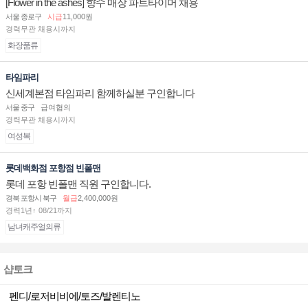
[Flower in the ashes] 향수 매장 파트타이머 채용
서울 종로구
시급
11,000원
경력무관 채용시까지
화장품류
타임파리
신세계본점 타임파리 함께하실분 구인합니다
서울 중구
급여협의
경력무관 채용시까지
여성복
롯데백화점 포항점 빈폴맨
롯데 포항 빈폴맨 직원 구인합니다.
경북 포항시 북구
월급
2,400,000원
경력1년↑ 08/21까지
남녀캐주얼의류
샵토크
펜디/로저비비에/토즈/발렌티노