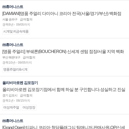
㈜휴머니스트
[DAMIANI]명품 주얼리 다미아니 코리아 전국(서울/경기/부산) 백화점
부점장/판매사원 채용
서울 송파구
급여협의
경력8년↑ 09/05까지
시계및귀금속제품
㈜휴머니스트
[명품 주얼리] 부쉐론(BOUCHERON) 신세계 센텀 점장/서울 지역 백화
점 판매사원 채용
부산 해운대구
급여협의
경력10년↑ 09/05까지
명품쥬얼리&시계
올리비아로렌 김포장기
올리비아로렌 김포장기점에서 함께 하실 분 구인합니다.성실하고 진실
된 마음 하나면 됩니다.
경기 김포시
급여협의
경력1년↑ 08/15까지
여성캐주얼
여성정장
㈜휴머니스트
[Grand Open] 티파니 코리아 청담플래그십 팀매니저,판매사원,OP/신세