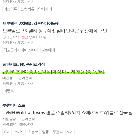
경력3년↑ 채용시까지
여성의류
남성의류
악세사리
브루넬로쿠치넬리/김포현대아울렛
브루넬로쿠치넬리 정규직및 알바.탄력근무 판매직 구인
경기 김포시
월급
2,500,000원
경력3년↑ 채용시까지
최고급캐시미어스웨터
니트웨어
탑텐키즈 / NC 중앙로역점
탑텐키즈 [NC 중앙로역점] 매장 매니저 채용 (중간관리)
대전 중구
급여협의
경력1년↑ 채용시까지
아동복
㈜휴머니스트
[LVMH Watch & Jewelry]명품 주얼리&와치 쇼메/프레드/위블로 전국 점
장/부점장/판매사원 채용
서울 강남구
급여협의
경력10년↑ 09/05까지
쇼메
프레드
위블로
명품
주얼리
시계