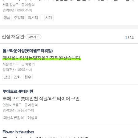
계대전 판매사원 채용
서울 강남구
급여협의
경력8년↑ 09/05까지
명품
주얼리
럭셔리
시계
신상 채용관
더보기
1
/ 14
톰브라운여성(롯데월드타워점)
패션을사랑하는열정을가진직원찾습니다.
서울 송파구
급여협의
경력7년↑ 10/31까지
남성
잡화
향수
루에브르 롯데인천
루에브르 롯데인천 직원/파트타이머 구인
인천 미추홀구
급여협의
경력2년↑ 채용시까지
패션의류잡화
여성복
Flower in the ashes