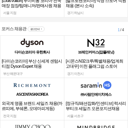
[LouisVuitton] 루이비통 코리아 전국
[랄프로렌코리아] 직영 스토어 직원
매장 점장/팀매니저/판매사원 채용
채용 (본사 소속)
서울 지점
경기 하남시
포커스 채용관
광고안내
1
/ 4
다이슨코리아 유한회사
브레인커머스(잡플래닛)
[다이슨코리아] 부산 신세계 센텀시
[시몬스N32크루/특별채용/업계최
티점 Dyson Expert 채용
고대우] 이천 플래그쉽 스토어
부산 해운대구
경기 이천시
ASCENTASKKOREA
㈜사람인에이치에스
외국계 명품 브랜드 세일즈 채용(까
[정규직/패션잡화/인센티브] 럭셔리
르띠에, 부쉐론, 오데마피게등)
부티크 세일즈 오픈포지션채용
전국 지점
서울 서초구