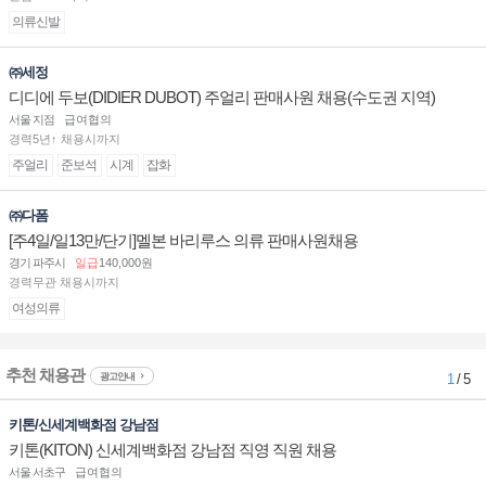
의류신발
㈜세정
디디에 두보(DIDIER DUBOT) 주얼리 판매사원 채용(수도권 지역)
서울 지점
급여협의
경력5년↑ 채용시까지
주얼리
준보석
시계
잡화
㈜다폼
[주4일/일13만/단기]멜본 바리루스 의류 판매사원채용
경기 파주시
일급
140,000원
경력무관 채용시까지
여성의류
추천 채용관
광고안내
1
/ 5
키톤/신세계백화점 강남점
키톤(KITON) 신세계백화점 강남점 직영 직원 채용
서울 서초구
급여협의