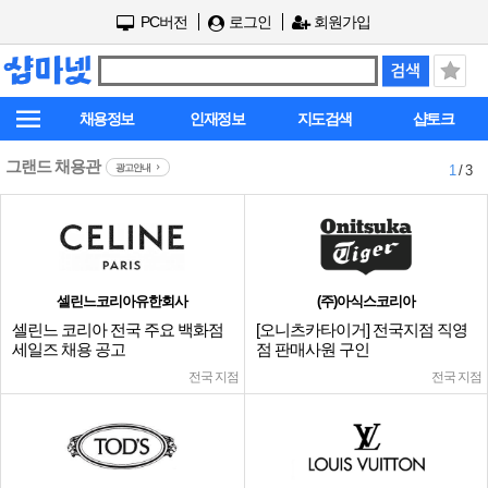
PC버전
로그인
회원가입
채용정보
인재정보
지도검색
샵토크
그랜드 채용관
광고안내
1
/ 3
셀린느코리아유한회사
(주)아식스코리아
셀린느 코리아 전국 주요 백화점
[오니츠카타이거] 전국지점 직영
세일즈 채용 공고
점 판매사원 구인
전국 지점
전국 지점