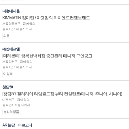
더현대서울
KIMMATIN 킴마틴 / 마뗑킴의 하이엔드컨템브랜드
서울 영등포구
급여협의
경력1년↑ 채용시까지
의류
㈜엔에프엘
[마레몬떼] 행복한백화점 중간관리 매니저 구인공고
서울 양천구
급여협의
경력1년↑ 채용시까지
여성복
청담30
[청담30] 갤러리아 타임월드점 뷰티 컨설턴트(매니저, 주니어, 시니어)
채용
대전 서구
급여협의
경력년↑ 채용시까지
뷰티화장품
AK 분당 _ 아르고티