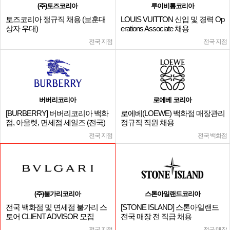
(주)토즈코리아
루이비통코리아
토즈코리아 정규직 채용 (보훈대
LOUIS VUITTON 신입 및 경력 Op
상자 우대)
erations Associate 채용
전국 지점
전국 지점
버버리코리아
로에베 코리아
[BURBERRY] 버버리코리아 백화
로에베(LOEWE) 백화점 매장관리
점, 아울렛, 면세점 세일즈 (전국)
정규직 직원 채용
전국 지점
전국 백화점
(주)불가리코리아
스톤아일랜드코리아
전국 백화점 및 면세점 불가리 스
[STONE ISLAND] 스톤아일랜드
토어 CLIENT ADVISOR 모집
전국 매장 전 직급 채용
전국 지점
전국 매장