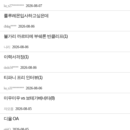
ka_n27********
2026-08-07
룰루레몬입사하고싶은데
dbtlag****
2026-08-06
불가리 까르띠에 부쉐론 반클리프(1)
나리
2026-08-06
이력서걱정(1)
dodo34****
2026-08-06
티파니 프리 인터뷰(1)
ka_n31********
2026-08-06
미우미우 vs 보테가베네타(8)
자모옹
2026-08-05
디올 OA
ejzkQ
2026-08-05