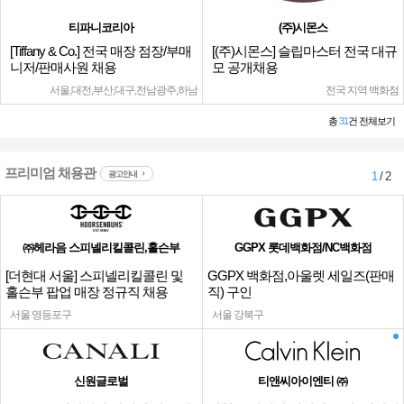
티파니코리아
(주)시몬스
[Tiffany & Co.] 전국 매장 점장/부매
[(주)시몬스] 슬립마스터 전국 대규
니저/판매사원 채용
모 공개채용
서울,대전,부산,대구,전남광주,하남
전국 지역 백화점
총
31
건 전체보기
프리미엄 채용관
광고안내
1
/ 2
㈜헤라음 스피넬리킬콜린,홀슨부
GGPX 롯데백화점/NC백화점
[더현대 서울] 스피넬리킬콜린 및
GGPX 백화점,아울렛 세일즈(판매
홀슨부 팝업 매장 정규직 채용
직) 구인
서울 영등포구
서울 강북구
신원글로벌
티앤씨아이엔티 ㈜