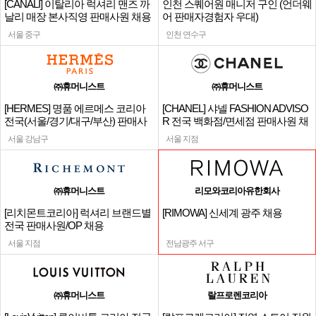
[CANALI] 이탈리아 럭셔리 맨즈 까
인천 스퀘어원 매니저 구인 (언더웨
날리 매장 본사직영 판매사원 채용
어 판매자경험자 우대)
서울 중구
인천 연수구
㈜휴머니스트
㈜휴머니스트
[HERMES] 명품 에르메스 코리아
[CHANEL] 샤넬 FASHION ADVISO
전국(서울/경기/대구/부산) 판매사
R 전국 백화점/면세점 판매사원 채
원
용
서울 강남구
서울 지점
㈜휴머니스트
리모와코리아유한회사
[리치몬트코리아] 럭셔리 브랜드별
[RIMOWA] 신세계 광주 채용
전국 판매사원/OP 채용
서울 지점
전남광주 서구
㈜휴머니스트
랄프로렌코리아