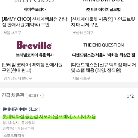
지미추코리아
㈜ 티비에이치글로벌
[JIMMY CHOO] 신세계백화점 강남
[신세계아울렛 시흥점] 마인드브릿
점 판매사원(계약직) 구인
지 매니저 구인
서울 서초구
부산 해운대구
브레빌코리아 유한회사
디앤드퀘스천/서울시 백화점 최상급 점
[브레빌 코리아] 백화점 판매사원
[디앤드퀘스천] 신규 백화점 매니저
구인(현대 판교)
및 스탭 채용 (직영, 정직원)
경기 성남시 분당구
서울 서초구
긴급 채용관
광고안내
1
/ 2
현대대구어메이징크리
롯데백화점 동탄점 지포어 (골프웨어) 시니어 채용
경기 화성시
급여협의
경력2년↑ 채용시까지
스포츠/레져류