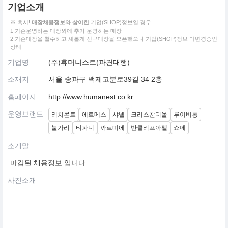
기업소개
※ 혹시!
매장채용정보
와
상이한
기업(SHOP)정보일 경우
1.기존운영하는 매장외에 추가 운영하는 매장
2.기존매장을 철수하고 새롭게 신규매장을 오픈했으나 기업(SHOP)정보 미변경중인
상태
기업명
(주)휴머니스트(파견대행)
소재지
서울 송파구 백제고분로39길 34 2층
홈페이지
http://www.humanest.co.kr
운영브랜드
리치몬트
에르메스
샤넬
크리스챤디올
루이비통
불가리
티파니
까르띠에
반클리프아펠
쇼메
소개말
마감된 채용정보 입니다.
사진소개