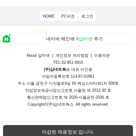
HOME
PC버전
로그인
네이버 메인에
#샵마넷
추가
About 샵마넷
|
개인정보 처리방침
|
이용약관
TEL:02-851-0815
(주)샵네트웍스
대표 이인용
사업자등록번호:114-87-01861
주소:서울 금천구 디지털로9길 65 백상스타타워1차 508호
직업정보제공사업신고번호:
서울청 제 2012-30 호
통신판매업신고번호:
제 2020-서울금천-2036 호
Copyright©
(주)샵네트웍스
. All rights reserved.
마감된 채용정보 입니다.