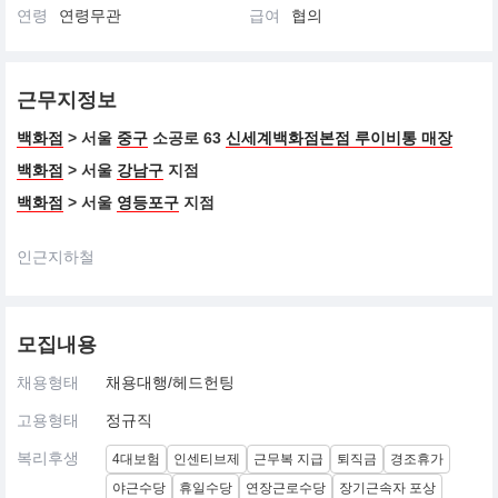
연령
연령무관
급여
협의
근무지정보
백화점
> 서울
중구
소공로 63
신세계백화점본점 루이비통 매장
백화점
> 서울
강남구
지점
백화점
> 서울
영등포구
지점
인근지하철
모집내용
채용형태
채용대행/헤드헌팅
고용형태
정규직
복리후생
4대보험
인센티브제
근무복 지급
퇴직금
경조휴가
야근수당
휴일수당
연장근로수당
장기근속자 포상