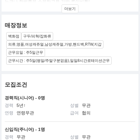
누구나 한번쯤은 소유하고픈 가방 루이비통!
더보기
1854년 프랑스 파리에서 출발한 여행 가방 전문 브랜드로
루이비통은 견고한 품질과 다양한 기능성으로 모든 여행자의 사랑
매장정보
을 받았고 특별 주문 제작으로 특별한 기호를 가진 고객 한 사람 한
사람의 요구에 부응하고 있다..
백화점
구두/피혁/잡화류
의류,명품,여성캐쥬얼,남성캐쥬얼,가방,핸드백,RTW,지갑
술탄의 압둘 하미드 3세, 스페인 왕 알폰소 8세, 억만장자 루치노 비
스콘티, 탐험가 찰스 린드버그는 특별 제작한 루이비통 없이는 절대
근무요일 : 주5일근무
로 여행을 하지 않았던 것으로도 유명하다.
근무시간 : 주5일(평일/주말구분없음),일일8시간로테이션근무
90년대 들어서면서 토탈 패션그룹으로 변신을 시도하고 있으며 국
내에서는 루이비통코리아 설립되면서 91년부터 전개 되고 있다. 세
계적 브랜드 답게 최고의 핸드백으로 가방으로 상류층의 인기를 얻
모집조건
고 있으며 한때 인기를 반영하듯 모조품의 극성으로 몸살을 알은 적
이 있을 정도다
경력직(시니어) - 0명
경력
5년↑
성별
무관
연령
연령무관
급여
협의
신입직(주니어) - 1명
경력
무관
성별
무관