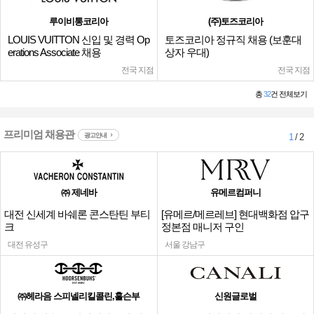
루이비통코리아
(주)토즈코리아
LOUIS VUITTON 신입 및 경력 Op
토즈코리아 정규직 채용 (보훈대
erations Associate 채용
상자 우대)
전국 지점
전국 지점
총
32
건 전체보기
프리미엄 채용관
광고안내
1
/ 2
㈜ 제네바
유메르컴퍼니
대전 신세계 바쉐론 콘스탄틴 부티
[유메르/메르레브] 현대백화점 압구
크
정본점 매니저 구인
대전 유성구
서울 강남구
㈜헤라음 스피넬리킬콜린,홀슨부
신원글로벌