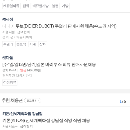
캐쥬얼의류
잡화
캐쥬얼가방
볼캡
가방
㈜세정
디디에 두보(DIDIER DUBOT) 주얼리 판매사원 채용(수도권 지역)
서울 지점
급여협의
경력5년↑ 채용시까지
주얼리
준보석
시계
잡화
㈜다폼
[주4일/일13만/단기]멜본 바리루스 의류 판매사원채용
경기 파주시
일급
140,000원
경력무관 채용시까지
여성의류
추천 채용관
광고안내
1
/ 5
키톤/신세계백화점 강남점
키톤(KITON) 신세계백화점 강남점 직영 직원 채용
서울 서초구
급여협의