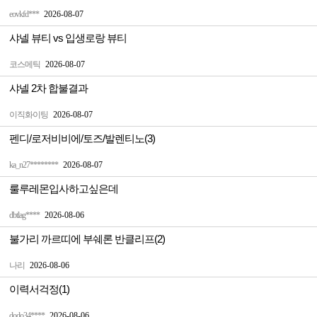
eovkfd***
2026-08-07
샤넬 뷰티 vs 입생로랑 뷰티
코스메틱
2026-08-07
샤넬 2차 합불결과
이직화이팅
2026-08-07
펜디/로저비비에/토즈/발렌티노(3)
ka_n27********
2026-08-07
룰루레몬입사하고싶은데
dbtlag****
2026-08-06
불가리 까르띠에 부쉐론 반클리프(2)
나리
2026-08-06
이력서걱정(1)
dodo34****
2026-08-06