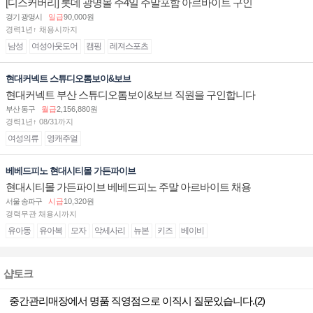
[디스커버리] 롯데 광명몰 주4일 주말포함 아르바이트 구인
경기 광명시
일급
90,000원
경력1년↑ 채용시까지
남성
여성아웃도어
캠핑
레져스포츠
현대커넥트 스튜디오톰보이&보브
현대커넥트 부산 스튜디오톰보이&보브 직원을 구인합니다
부산 동구
월급
2,156,880원
경력1년↑ 08/31까지
여성의류
영캐주얼
베베드피노 현대시티몰 가든파이브
현대시티몰 가든파이브 베베드피노 주말 아르바이트 채용
서울 송파구
시급
10,320원
경력무관 채용시까지
유아동
유아복
모자
악세사리
뉴본
키즈
베이비
샵토크
중간관리매장에서 명품 직영점으로 이직시 질문있습니다.(2)