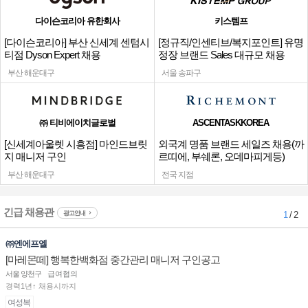
다이슨코리아 유한회사
키스템프
[다이슨코리아] 부산 신세계 센텀시
[정규직/인센티브/복지포인트] 유명
티점 Dyson Expert 채용
정장 브랜드 Sales 대규모 채용
부산 해운대구
서울 송파구
㈜ 티비에이치글로벌
ASCENTASKKOREA
[신세계아울렛 시흥점] 마인드브릿
외국계 명품 브랜드 세일즈 채용(까
지 매니저 구인
르띠에, 부쉐론, 오데마피게등)
부산 해운대구
전국 지점
긴급 채용관
광고안내
1
/ 2
㈜엔에프엘
[마레몬떼] 행복한백화점 중간관리 매니저 구인공고
서울 양천구
급여협의
경력1년↑ 채용시까지
여성복