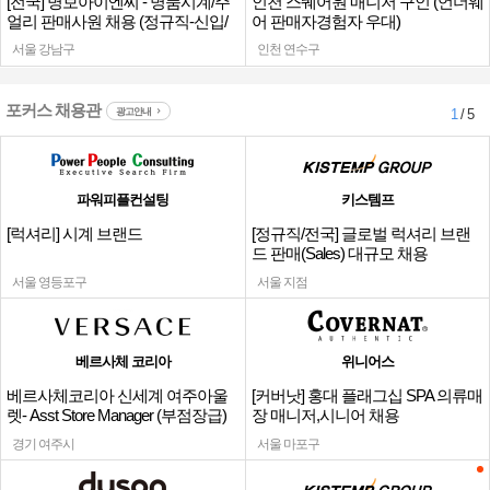
[전국] 명보아이엔씨 - 명품시계/주
인천 스퀘어원 매니저 구인 (언더웨
얼리 판매사원 채용 (정규직-신입/
어 판매자경험자 우대)
경력)
서울 강남구
인천 연수구
포커스 채용관
광고안내
1
/ 5
파워피플컨설팅
키스템프
[럭셔리] 시계 브랜드
[정규직/전국] 글로벌 럭셔리 브랜
드 판매(Sales) 대규모 채용
서울 영등포구
서울 지점
베르사체 코리아
위니어스
베르사체코리아 신세계 여주아울
[커버낫] 홍대 플래그십 SPA 의류매
렛- Asst Store Manager (부점장급)
장 매니저,시니어 채용
채용
경기 여주시
서울 마포구