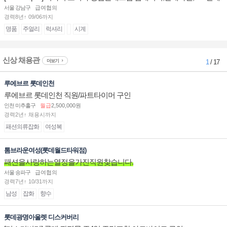
계대전 판매사원 채용
서울 강남구
급여협의
경력8년↑ 09/06까지
명품
주얼리
럭셔리
시계
신상 채용관
더보기
1
/ 17
루에브르 롯데인천
루에브르 롯데인천 직원/파트타이머 구인
인천 미추홀구
월급
2,500,000원
경력2년↑ 채용시까지
패션의류잡화
여성복
톰브라운여성(롯데월드타워점)
패션을사랑하는열정을가진직원찾습니다.
서울 송파구
급여협의
경력7년↑ 10/31까지
남성
잡화
향수
롯데광명아울렛 디스커버리