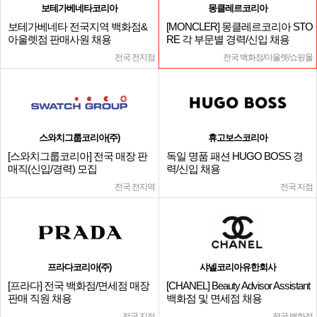
보테가베네타코리아
몽클레르코리아
보테가베네타 전국지역 백화점&
[MONCLER] 몽클레르코리아 STO
아울렛점 판매사원 채용
RE 각 부문별 경력/신입 채용
전국 전지점
전국 백화점/아울렛/쇼핑몰
스와치그룹코리아(주)
휴고보스코리아
[스와치그룹코리아] 전국 매장 판
독일 명품 패션 HUGO BOSS 경
매직(신입/경력) 모집
력/신입 채용
전국 전지역
전국 지점
프라다코리아(주)
샤넬코리아유한회사
[프라다] 전국 백화점/면세점 매장
[CHANEL] Beauty Advisor Assistant
판매 직원 채용
백화점 및 면세점 채용
전국 지점
전국 백화점