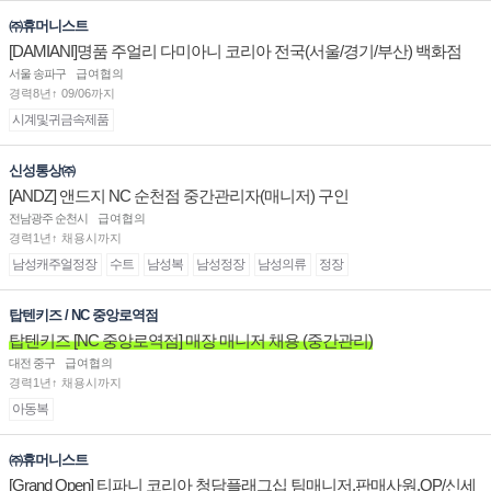
㈜휴머니스트
[DAMIANI]명품 주얼리 다미아니 코리아 전국(서울/경기/부산) 백화점
부점장/판매사원 채용
서울 송파구
급여협의
경력8년↑ 09/06까지
시계및귀금속제품
신성통상㈜
[ANDZ] 앤드지 NC 순천점 중간관리자(매니저) 구인
전남광주 순천시
급여협의
경력1년↑ 채용시까지
남성캐주얼정장
수트
남성복
남성정장
남성의류
정장
탑텐키즈 / NC 중앙로역점
탑텐키즈 [NC 중앙로역점] 매장 매니저 채용 (중간관리)
대전 중구
급여협의
경력1년↑ 채용시까지
아동복
㈜휴머니스트
[Grand Open] 티파니 코리아 청담플래그십 팀매니저,판매사원,OP/신세