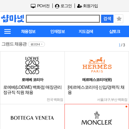
PC버전
로그인
회원가입
채용정보
인재정보
지도검색
샵토크
그랜드 채용관
광고안내
1
/ 3
로에베 코리아
에르메스코리아(유)
로에베(LOEWE) 백화점 매장관리
[에르메스코리아] 신입/경력직 채
정규직 직원 채용
용
전국 백화점
서울,대구,부산 백화점