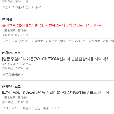
경력3년↑ 채용시까지
여성의류
남성의류
악세사리
㈜ 지젤
롯데백화점(건대점/미아점) 지젤슈즈&지젤백 중간관리자(매니저) 구
인합니다
서울 광진구
급여협의
경력1년↑ 채용시까지
구두
가방
수제화
가죽가방
가죽구두
여성구두
여자구두
여자가방
여성가방
㈜휴머니스트
[명품 주얼리] 부쉐론(BOUCHERON) 신세계 센텀 점장/서울 지역 백화
점 판매사원 채용
부산 해운대구
급여협의
경력10년↑ 09/06까지
명품쥬얼리&시계
㈜휴머니스트
[LVMH Watch & Jewelry]명품 주얼리&와치 쇼메/프레드/위블로 전국 점
장/부점장/판매사원 채용
서울 강남구
급여협의
경력10년↑ 09/06까지
쇼메
프레드
위블로
명품
주얼리
시계