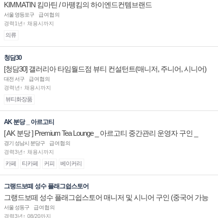
KIMMATIN 킴마틴 / 마뗑킴의 하이엔드컨템브랜드
서울 영등포구
급여협의
경력1년↑ 채용시까지
의류
청담30
[청담30] 갤러리아 타임월드점 뷰티 컨설턴트(매니저, 주니어, 시니어)
채용
대전 서구
급여협의
경력년↑ 채용시까지
뷰티화장품
AK 분당 _ 아르고티
[ AK 분당 ] Premium Tea Lounge _ 아르고티 중간관리 운영자 구인 _
경기 성남시 분당구
급여협의
경력3년↑ 채용시까지
카페
티카페
커피
베이커리
그랭드보떼 성수 플래그쉽스토어
그랭드보떼 성수 플래그쉽스토어 매니저 및 시니어 구인 (중국어 가능
자)
서울 성동구
급여협의
경력3년↑ 08/20까지