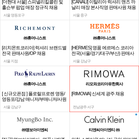
[더현대 서울] 스피넬리킬콜린 및
[CANALI] 이탈리아 럭셔리 맨즈 까
홀슨부 팝업 매장 정규직 채용
날리 매장 본사직영 판매사원 채용
서울 영등포구
서울 중구
㈜휴머니스트
㈜휴머니스트
[리치몬트코리아] 럭셔리 브랜드별
[HERMES] 명품 에르메스 코리아
전국 판매사원/OP 채용
전국(서울/경기/대구/부산) 판매사
원
서울 지점
서울 강남구
㈜휴머니스트
리모와코리아유한회사
[ 신규오픈점 ] 폴로랄프로렌 명동/
[RIMOWA] 신세계 광주 채용
영등포/강남 매니저/부매니저/사원
서울 강남구
전남광주 서구
㈜명보아이엔씨
티앤씨아이엔티 ㈜