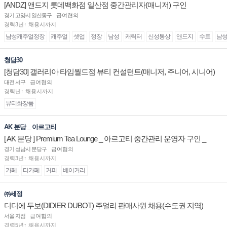
[ANDZ] 앤드지 롯데백화점 일산점 중간관리자(매니저) 구인
경기 고양시 일산동구
급여협의
경력3년↑ 채용시까지
남성캐주얼정장
캐주얼
셋업
정장
남성
캐릭터
신성통상
앤드지
수트
남
청담30
[청담30] 갤러리아 타임월드점 뷰티 컨설턴트(매니저, 주니어, 시니어)
채용
대전 서구
급여협의
경력년↑ 채용시까지
뷰티화장품
AK 분당 _ 아르고티
[ AK 분당 ] Premium Tea Lounge _ 아르고티 중간관리 운영자 구인 _
경기 성남시 분당구
급여협의
경력3년↑ 채용시까지
카페
티카페
커피
베이커리
㈜세정
디디에 두보(DIDIER DUBOT) 주얼리 판매사원 채용(수도권 지역)
서울 지점
급여협의
경력5년↑ 채용시까지