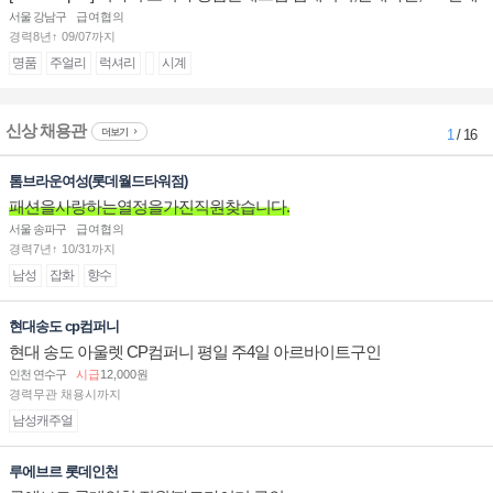
계대전 판매사원 채용
서울 강남구
급여협의
경력8년↑ 09/07까지
명품
주얼리
럭셔리
시계
신상 채용관
더보기
1
/ 16
톰브라운여성(롯데월드타워점)
패션을사랑하는열정을가진직원찾습니다.
서울 송파구
급여협의
경력7년↑ 10/31까지
남성
잡화
향수
현대송도 cp컴퍼니
현대 송도 아울렛 CP컴퍼니 평일 주4일 아르바이트구인
인천 연수구
시급
12,000원
경력무관 채용시까지
남성캐주얼
루에브르 롯데인천