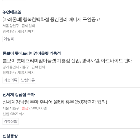
㈜엔에프엘
[마레몬떼] 행복한백화점 중간관리 매니저 구인공고
서울 양천구
급여협의
경력1년↑ 채용시까지
여성복
톰보이 롯데프리미엄아울렛 기흥점
톰보이 롯데프리미엄아울렛 기흥점 신입, 경력사원, 아르바이트 판매
직 구인합니다.
경기 용인시 기흥구
급여협의
경력3년↑ 채용시까지
여성의류
남성의류
신세계 강남점 푸마
신세계강남점 푸마 주니어 월6회 휴무 250(경력자 협의)
서울 서초구
월급
2,500,000원
신입 08/21까지
의류신발
신성통상