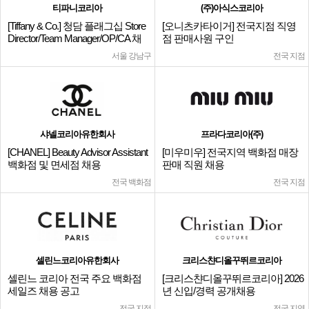
티파니코리아
(주)아식스코리아
[Tiffany & Co.] 청담 플래그십 Store
[오니츠카타이거] 전국지점 직영
Director/Team Manager/OP/CA 채
점 판매사원 구인
용
서울 강남구
전국 지점
샤넬코리아유한회사
프라다코리아(주)
[CHANEL] Beauty Advisor Assistant
[미우미우] 전국지역 백화점 매장
백화점 및 면세점 채용
판매 직원 채용
전국 백화점
전국 지점
셀린느코리아유한회사
크리스챤디올꾸뛰르코리아
셀린느 코리아 전국 주요 백화점
[크리스챤디올꾸뛰르코리아] 2026
세일즈 채용 공고
년 신입/경력 공개채용
전국 지점
전국 지역