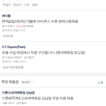
주얼리
준보석
시계
잡화
㈜다폼
[주4일/일13만/단기]멜본 바리루스 의류 판매사원채용
경기 파주시
일급
140,000원
경력무관 채용시까지
여성의류
S.T. Dupont (Paris)
듀퐁 수입 매장에서 직원 구인합니다. (현대백화점 판교점)
경기 성남시 분당구
급여협의
경력2년↑ 채용시까지
남성수입토탈명품
추천 채용관
광고안내
1
/ 4
키톤/신세계백화점 강남점
키톤(KITON) 신세계백화점 강남점 직영 직원 채용
서울 서초구
급여협의