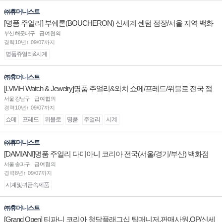
㈜휴머니스트
[명품 주얼리] 부쉐론(BOUCHERON) 신세계 센텀 점장/서울 지역 백화
점 판매사원 채용
부산 해운대구
급여협의
경력10년↑ 09/07까지
명품쥬얼리&시계
㈜휴머니스트
[LVMH Watch & Jewelry]명품 주얼리&와치 쇼메/프레드/위블로 전국 점
장/부점장/판매사원 채용
서울 강남구
급여협의
경력10년↑ 09/07까지
쇼메
프레드
위블로
명품
주얼리
시계
㈜휴머니스트
[DAMIANI]명품 주얼리 다미아니 코리아 전국(서울/경기/부산) 백화점
부점장/판매사원 채용
서울 송파구
급여협의
경력8년↑ 09/07까지
시계및귀금속제품
㈜휴머니스트
[Grand Open] 티파니 코리아 청담플래그십 팀매니저,판매사원,OP/신세