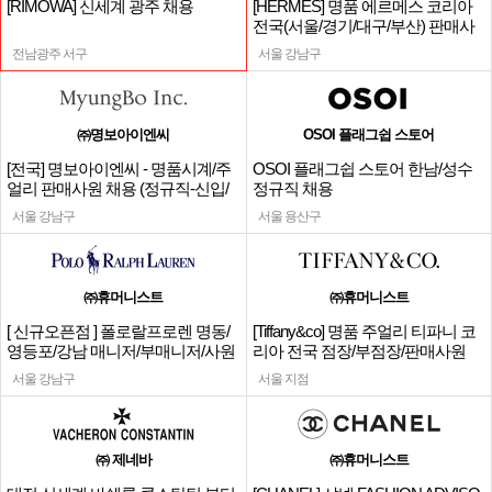
[RIMOWA] 신세계 광주 채용
[HERMES] 명품 에르메스 코리아
전국(서울/경기/대구/부산) 판매사
원
전남광주 서구
서울 강남구
㈜명보아이엔씨
OSOI 플래그쉽 스토어
[전국] 명보아이엔씨 - 명품시계/주
OSOI 플래그쉽 스토어 한남/성수
얼리 판매사원 채용 (정규직-신입/
정규직 채용
경력)
서울 강남구
서울 용산구
㈜휴머니스트
㈜휴머니스트
[ 신규오픈점 ] 폴로랄프로렌 명동/
[Tiffany&co] 명품 주얼리 티파니 코
영등포/강남 매니저/부매니저/사원
리아 전국 점장/부점장/판매사원
서울 강남구
서울 지점
㈜ 제네바
㈜휴머니스트