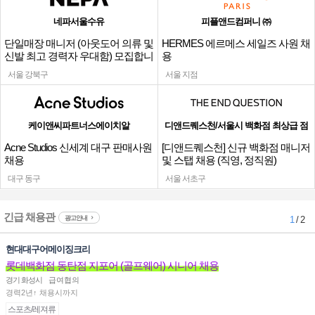
네파서울수유
피플앤드컴퍼니 ㈜
단일매장 매니저 (아웃도어 의류 및
HERMES 에르메스 세일즈 사원 채
신발 최고 경력자 우대함) 모집합니
용
다.
서울 강북구
서울 지점
케이앤씨파트너스에이치알
디앤드퀘스천/서울시 백화점 최상급 점
Acne Studios 신세계 대구 판매사원
[디앤드퀘스천] 신규 백화점 매니저
채용
및 스탭 채용 (직영, 정직원)
대구 동구
서울 서초구
긴급 채용관
광고안내
1
/ 2
현대대구어메이징크리
롯데백화점 동탄점 지포어 (골프웨어) 시니어 채용
경기 화성시
급여협의
경력2년↑ 채용시까지
스포츠/레져류