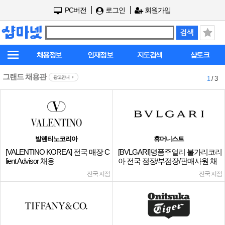
PC버전
로그인
회원가입
채용정보
인재정보
지도검색
샵토크
그랜드 채용관
광고안내
1
/ 3
발렌티노코리아
휴머니스트
[VALENTINO KOREA] 전국 매장 C
[BVLGARI]명품주얼리 불가리코리
lient Advisor 채용
아 전국 점장/부점장/판매사원 채
용
전국 지점
전국 지점