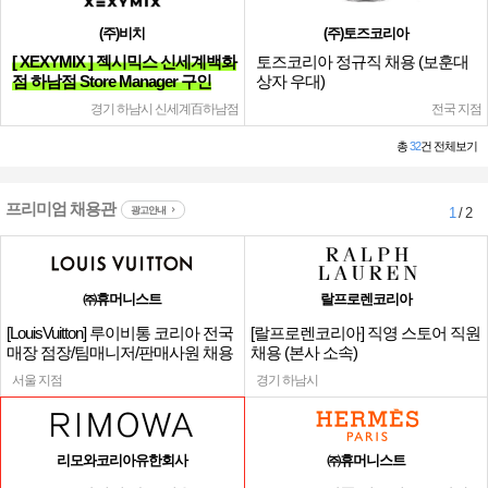
(주)비치
(주)토즈코리아
[ XEXYMIX ] 젝시믹스 신세계백화
토즈코리아 정규직 채용 (보훈대
점 하남점 Store Manager 구인
상자 우대)
경기 하남시 신세계百하남점
전국 지점
총
32
건 전체보기
프리미엄 채용관
광고안내
1
/ 2
㈜휴머니스트
랄프로렌코리아
[LouisVuitton] 루이비통 코리아 전국
[랄프로렌코리아] 직영 스토어 직원
매장 점장/팀매니저/판매사원 채용
채용 (본사 소속)
서울 지점
경기 하남시
리모와코리아유한회사
㈜휴머니스트