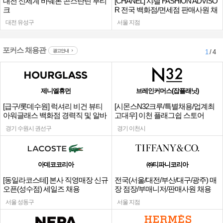
대전 신세계 바쉐론 콘스탄틴 부티
[CHANEL] 샤넬 FASHION ADVISO
크
R 전국 백화점/면세점 판매사원 채
용
대전 유성구
서울 지점
포커스 채용관
광고안내
1
/ 4
제니엘휴먼
브레인커머스(잡플래닛)
[급구/롯데수원] 럭셔리 비건 뷰티
[시몬스N32크루/특별채용/업계최
아워글래스 백화점 경력직 및 알바
고대우] 이천 플래그쉽 스토어
채용
경기 수원시 권선구
경기 이천시
아데코코리아
㈜티파니코리아
[동일라코스테] 본사 직영매장 신규
전국(서울/대전/부산/대구/광주) 매
오픈(성수점) 세일즈 채용
장 점장/부매니저/판매사원 채용
서울 성동구
서울 지점