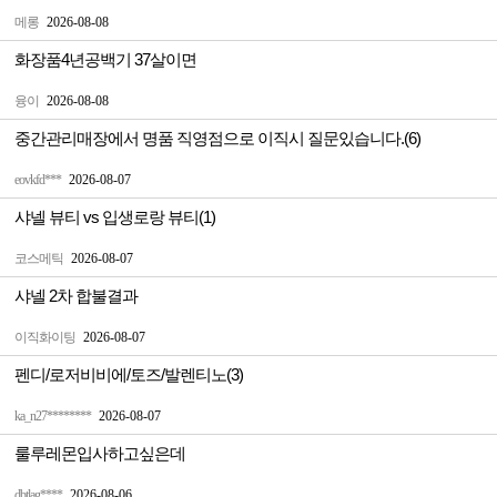
메롱
2026-08-08
화장품4년공백기 37살이면
융이
2026-08-08
중간관리매장에서 명품 직영점으로 이직시 질문있습니다.(6)
eovkfd***
2026-08-07
샤넬 뷰티 vs 입생로랑 뷰티(1)
코스메틱
2026-08-07
샤넬 2차 합불결과
이직화이팅
2026-08-07
펜디/로저비비에/토즈/발렌티노(3)
ka_n27********
2026-08-07
룰루레몬입사하고싶은데
dbtlag****
2026-08-06