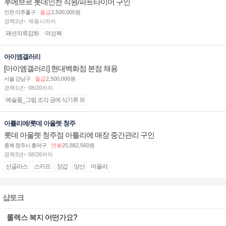
루에브르 롯데인천 직원/파트타이머 구인
인천 미추홀구
월급
2,500,000원
경력2년↑ 채용시까지
패션의류잡화
여성복
아이엠갤러리
[아이엠갤러리] 현대백화점 본점 채용
서울 강남구
월급
2,500,000원
경력1년↑ 08/20까지
예술품_그림 조각 공예 식기류 외
아틀리에/롯데 아울렛 청주
롯데 아울렛 청주점 아틀리에 매장 중간관리 구인
충북 청주시 흥덕구
연봉
25,882,560원
경력3년↑ 08/26까지
선글라스
스카프
장갑
양산
머플러
샵토크
롤렉스 복지 어떤가요?