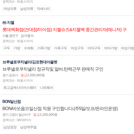
경력3년↑ 채용시까지
여성의류
남성의류
악세사리
㈜ 지젤
롯데백화점(건대점/미아점) 지젤슈즈&지젤백 중간관리자(매니저) 구
인합니다
서울 광진구
급여협의
경력1년↑ 채용시까지
구두
가방
수제화
가죽가방
가죽구두
여성구두
여자구두
여자가방
여성가방
브루넬로쿠치넬리/김포현대아울렛
브루넬로쿠치넬리 정규직및 알바.탄력근무 판매직 구인
경기 김포시
월급
2,500,000원
경력3년↑ 채용시까지
최고급캐시미어스웨터
니트웨어
BON일산점
BON/바쏘옴므일산점 직원 구인합니다.(주5일/오프/온라인운영)
경기 고양시 일산서구
월급
2,200,000원
경력1년↑ 08/18까지
남성정장
남성캐주얼