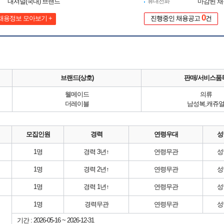
내셔널(국내) 브랜드
휴대전화
마감된 
0
채용정보 모아보기 +
진행중인 채용공고
건
브랜드(상호)
판매/서비스품
웰메이드
의류
더레이블
남성복,캐쥬
모집인원
경력
연령우대
성
1명
경력 3년↑
연령무관
성
1명
경력 2년↑
연령무관
성
1명
경력 1년↑
연령무관
성
1명
경력무관
연령무관
성
기간 : 2026-05-16 ~ 2026-12-31