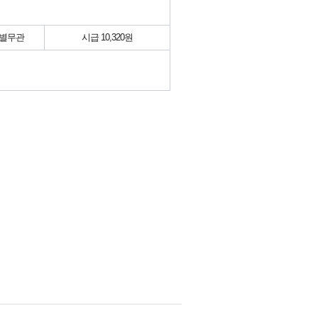
별무관
시급 10,320원