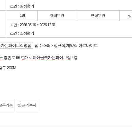
조건 : 일정협의
1명
경력무관
연령무관
성
기간 : 2026-05-16 ~ 2026-12-31
조건 : 일정협의
렛가든파이브직영점
점주소속 > 정규직,계약직,아르바이트
구
충민로 66
현대시티아울렛가든파이브점
4층
출구 200M
근무가능
인근 거주자