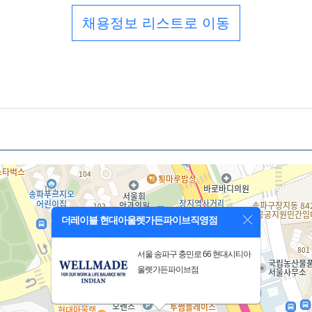
채용정보 리스트로 이동
더레이블 현대아울렛가든파이브직영점
서울 송파구 충민로 66 현대시티아
울렛가든파이브점