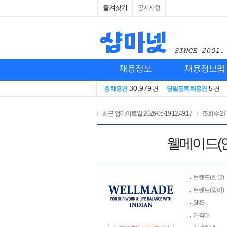
즐겨찾기
공지사항
채용정보
채용정보
맵
30,979
5
총 채용건
건
당일등록 채용건
건
최근 업데이트일
2026-05-19 12:49:17
조회수
27
웰메이드(
브랜드(한글)
브랜드(영어)
SNS
가격대