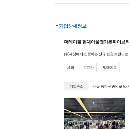
기업상세정보
더레이블 현대아울렛가든파이브
(주)세정에서 진행하는 신규 런칭 브랜드로
세정
인디안
웰메이드
기업주소
서울 송파구 충민로 6