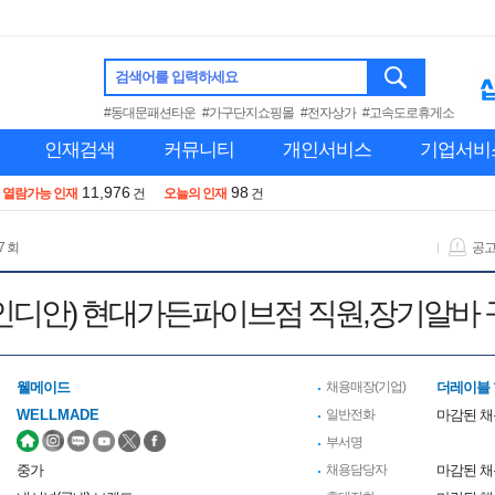
검색어를 입력하세요
#동대문패션타운
#가구단지쇼핑몰
#전자상가
#고속도로휴게소
인재검색
커뮤니티
개인서비스
기업서비
11,976
98
열람가능 인재
건
오늘의 인재
건
7 회
공
인디안) 현대가든파이브점 직원,장기알바 
웰메이드
채용매장(기업)
더레이블
WELLMADE
일반전화
마감된 
부서명
중가
채용담당자
마감된 