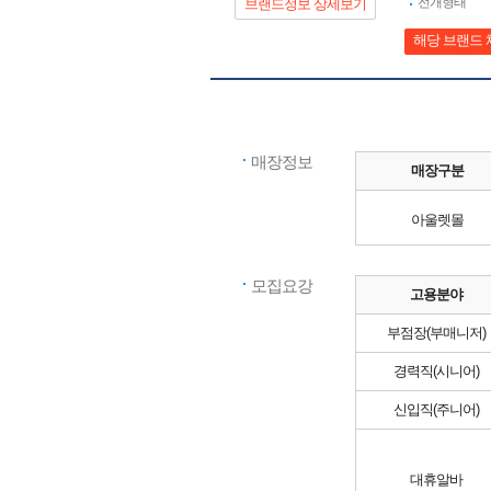
전개형태
브랜드정보 상세보기
해당 브랜드 
매장정보
매장구분
아울렛몰
모집요강
고용분야
부점장(부매니저)
경력직(시니어)
신입직(주니어)
대휴알바