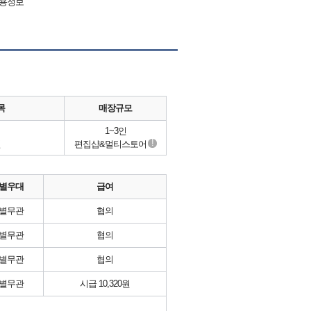
채용정보
목
매장규모
1~3인
!
얼
편집샵&멀티스토어
별우대
급여
별무관
협의
별무관
협의
별무관
협의
별무관
시급 10,320원