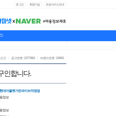
로그인
회원가입
유료서비스안내
스
고신고
공고번호 : 2377863
브랜드번호 : 15663
구인합니다.
 현대아울렛가든파이브직영점
채용정보
채용정보