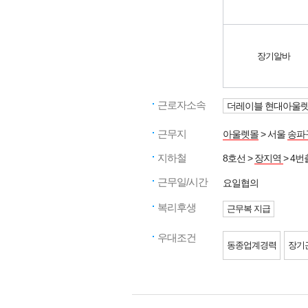
장기알바
근로자소속
더레이블 현대아울
근무지
아울렛몰
> 서울
송파
지하철
8호선 >
장지역
> 4번
근무일/시간
요일협의
복리후생
근무복 지급
우대조건
동종업계경력
장기