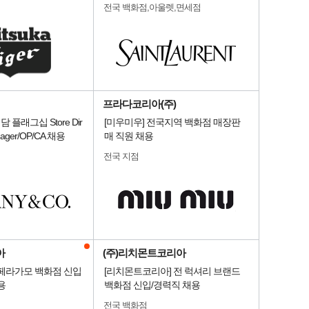
전국 백화점,아울렛,면세점
프라다코리아(주)
] 청담 플래그십 Store Dir
[미우미우] 전국지역 백화점 매장판
nager/OP/CA 채용
매 직원 채용
전국 지점
아
(주)리치몬트코리아
 페라가모 백화점 신입
[리치몬트코리아] 전 럭셔리 브랜드
용
백화점 신입/경력직 채용
전국 백화점