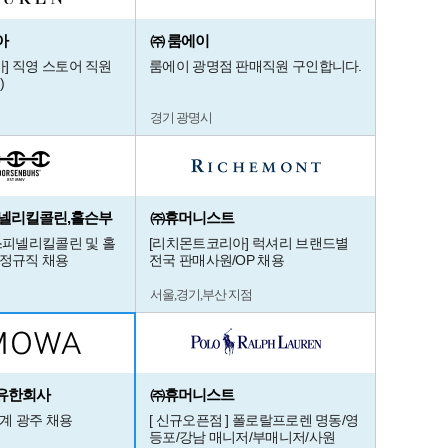
아
㈜ 룸에이
] 직영 스토어 직원
룸에이 광명점 판매직원 구인합니다.
)
경기 광명시
넬리킬콜린,홀슨부
㈜휴머니스트
 스피넬리킬콜린 및 홀
[리치몬트코리아] 럭셔리 브랜드별
 정규직 채용
전국 판매사원/OP 채용
서울,경기,부산 지점
유한회사
㈜휴머니스트
세계 광주 채용
[ 신규오픈점 ] 폴로랄프로렌 명동/영
등포/강남 매니저/부매니저/사원