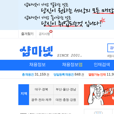
즐겨찾기
공지사항
검
#동
채용정보
채용정보
맵
인재검색
31,159
848
11,
총 채용건
건
당일등록 채용건
건
열람가능 인재
대구·경북
부산·울산·경남
지역
광주·전라·제주
대전·충청·강원