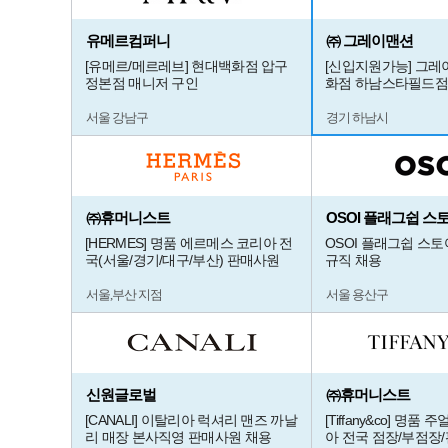
유메르컴퍼니
㈜ 그레이맨션
[유메르/메르레브] 현대백화점 압구
[신입지원가능] 그
정본점 매니저 구인
화점 하남스타필드점
서울 강남구
경기 하남시
㈜휴머니스트
OSOI 플래그쉽 스
[HERMES] 명품 에르메스 코리아 전
OSOI 플래그쉽 스토
국(서울/경기/대구/부산) 판매사원
규직 채용
서울,부산 지점
서울 용산구
신원글로벌
㈜휴머니스트
[CANALI] 이탈리아 럭셔리 맨즈 까날
[Tiffany&co] 명품
리 매장 본사직영 판매사원 채용
아 전국 점장/부점장