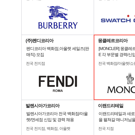
(주)펜디코리아
몽클레르코리아
펜디코리아 백화점,아울렛 세일즈(판
[MONCLER] 몽클레
매직) 모집
E 각 부문별 경력/신
전국 전지점
전국 백화점/아울렛/쇼
발렌시아가코리아
이랜드리테일
발렌시아가코리아 전국 백화점/아울
이랜드리테일과 새로
렛/면세점 신입 및 경력 채용
을 펼쳐갈 매니저님을
전국 전지점, 백화점, 아울렛
전국 지점