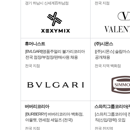
경기 하남시 신세계百하남점
전국 지점
휴머니스트
(주)시몬스
[BVLGARI]명품주얼리 불가리코리아
[(주)시몬스] 슬립마
전국 점장/부점장/판매사원 채용
공개채용
전국 지점
전국 지역 백화점
버버리코리아
스와치그룹코리아(주
[BURBERRY] 버버리코리아 백화점,
[스와치그룹코리아] 
아울렛, 면세점 세일즈 (전국)
직(신입/경력) 모집
전국 지점
전국 전지역