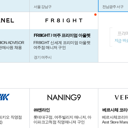
서울 강남구
전남광주 서구
FR8IGHT / 여주 프리미엄 아울렛
ION ADVISOR
FR8IGHT 신세계 프리미엄 아울렛
판매사원 채용
여주점 매니저 구인
경기 여주시
㈜엔라인
베르사체 코리
워키오 직영점
롯데대구점, 여주빌리지 매니저, 아
베르사체코리아
)
이파크고척점 직영매니져 구인
Asst Store M