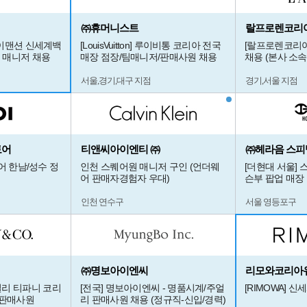
㈜휴머니스트
랄프로렌코리
레이맨션 신세계백
[LouisVuitton] 루이비통 코리아 전국
[랄프로렌코리아
 매니저 채용
매장 점장/팀매니저/판매사원 채용
채용 (본사 소속
서울,경기,대구 지점
경기,서울 지점
토어
티앤씨아이엔티 ㈜
㈜헤라음 스피
어 한남/성수 정
인천 스퀘어원 매니저 구인 (언더웨
[더현대 서울]
어 판매자경험자 우대)
슨부 팝업 매장
인천 연수구
서울 영등포구
㈜명보아이엔씨
리모와코리아
 주얼리 티파니 코리
[전국] 명보아이엔씨 - 명품시계/주얼
[RIMOWA] 신
/판매사원
리 판매사원 채용 (정규직-신입/경력)