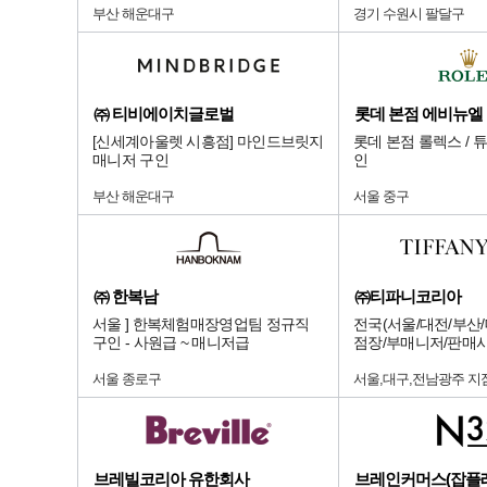
부산 해운대구
경기 수원시 팔달구
㈜ 티비에이치글로벌
[신세계아울렛 시흥점] 마인드브릿지
롯데 본점 롤렉스 / 
매니저 구인
인
부산 해운대구
서울 중구
㈜ 한복남
㈜티파니코리아
서울 ] 한복체험매장영업팀 정규직
전국(서울/대전/부산/
구인 - 사원급 ~ 매니저급
점장/부매니저/판매
서울 종로구
서울,대구,전남광주 지
브레빌코리아 유한회사
브레인커머스(잡플