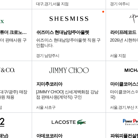
대구,경기,서울 지점
경기 여주시
롯데 본점 에비뉴엘 튜더 크로노다임
쉬즈미스 현대남양주아울렛
라이프레코드
튜더 판매사원 구
쉬즈미스 현대남양주아울렛 직원 구
2026년 시현하
인합니다.
경기 남양주시
서울 지점
지미추코리아
마이클코어스
대구/광주) 매장
[JIMMY CHOO] 신세계백화점 강남
마이클코어스 매
사원 채용
점 판매사원(계약직) 구인
국)
점
서울 서초구
서울,경기,부산 
래닛)
아데코코리아
파워피플컨설