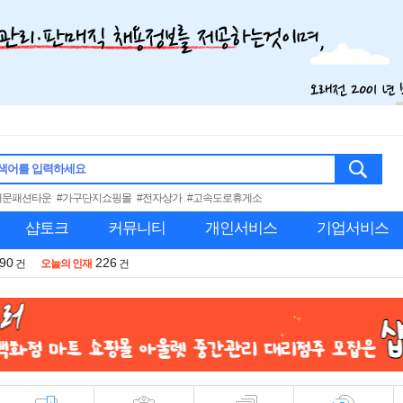
색어를 입력하세요
대문패션타운
#가구단지쇼핑몰
#전자상가
#고속도로휴게소
샵토크
커뮤니티
개인서비스
기업서비스
990
226
건
오늘의 인재
건