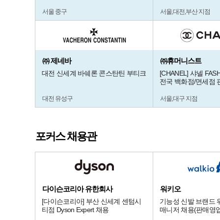
서울 중구
서울,대전,부산 지점
㈜ 제네바
㈜휴머니스트
대전 신세계 바쉐론 콘스탄틴 부티크
[CHANEL] 샤넬 FASH
전국 백화점/면세점 
대전 유성구
서울,대구 지점
포커스 채용관
다이슨코리아 유한회사
워키오
[다이슨코리아] 부산 신세계 센텀시
기능성 신발 브랜드 
티점 Dyson Expert 채용
매니저 채용(판매영업