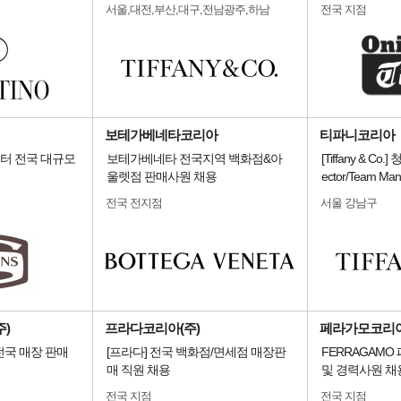
서울,대전,부산,대구,전남광주,하남
전국 지점
보테가베네타코리아
티파니코리아
스터 전국 대규모
보테가베네타 전국지역 백화점&아
[Tiffany & Co.
울렛점 판매사원 채용
ector/Team Ma
전국 전지점
서울 강남구
)
프라다코리아(주)
페라가모코리
전국 매장 판매
[프라다] 전국 백화점/면세점 매장판
FERRAGAMO
매 직원 채용
및 경력사원 채
전국 지점
전국 지점