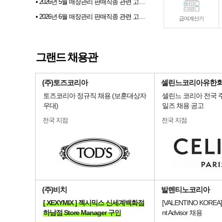
• 2026년 5월 매장관리 판매직종 관련 고용동향
• 2026년 6월 매장관리 판매직종 관련 고용동향
급여계산기
• 2026년 07월 샵토크 게시판 이벤트 당첨자발표
• 2026년 6월 샵마넷 파견 및 채용대행업체 인기순위 TOP 10
그랜드 채용관
• 전문부스채용관 배너 이미지 업데이트 안내
(주)토즈코리아
셀린느코리아유한
토즈코리아 정규직 채용 (보훈대상자
셀린느 코리아 전국 
우대)
일즈 채용 공고
전국 지점
전국 지점
(주)비치
발렌티노코리아
[ XEXYMIX ] 젝시믹스 신세계백화점
[VALENTINO KOREA
하남점 Store Manager 구인
nt Advisor 채용