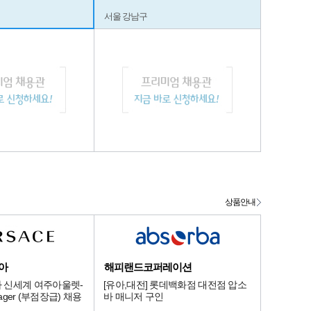
서울 강남구
상품안내
아
해피랜드코퍼레이션
 신세계 여주아울렛-
[유아,대전] 롯데백화점 대전점 압소
anager (부점장급) 채용
바 매니저 구인