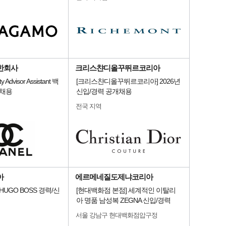
한회사
크리스챤디올꾸뛰르코리아
 Advisor Assistant 백
[크리스챤디올꾸뛰르코리아] 2026년
 채용
신입/경력 공개채용
전국 지역
아
에르메네질도제냐코리아
HUGO BOSS 경력/신
[현대백화점 본점] 세계적인 이탈리
아 명품 남성복 ZEGNA 신입/경력
서울 강남구 현대백화점압구정