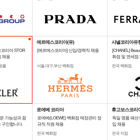
에르메스코리아(유)
샤넬코리아유
르코리아 STOR
[에르메스코리아] 신입/경력직 채용
[CHANEL] Beauty
입 채용
화점 및 면세점
핑몰
서울,대구,부산 백화점
전국 백화점
로에베 코리아
휴고보스코리
운 가능성과 꿈
로에베(LOEWE) 백화점 매장관리 정
독일 명품 패션 
 구인합니다.
규직 직원 채용
입 채용
전국 백화점
전국 지점