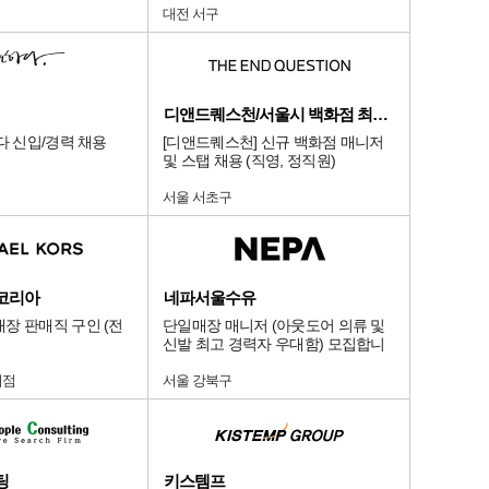
대전 서구
디앤드퀘스천/서울시 백화점 최상급 점
다 신입/경력 채용
[디앤드퀘스천] 신규 백화점 매니저
및 스탭 채용 (직영, 정직원)
서울 서초구
코리아
네파서울수유
장 판매직 구인 (전
단일매장 매니저 (아웃도어 의류 및
신발 최고 경력자 우대함) 모집합니
다.
지점
서울 강북구
팅
키스템프