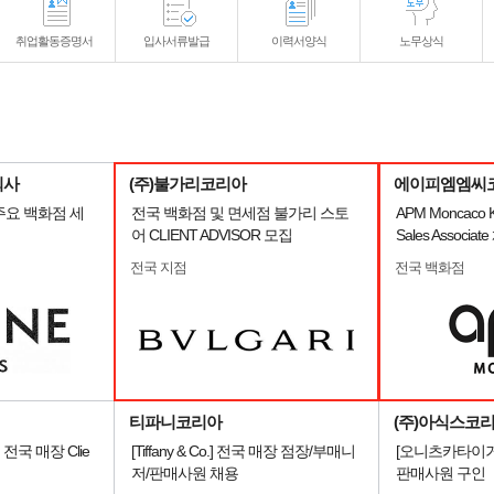
취업활동증명서
입사서류발급
이력서양식
노무상식
회사
(주)불가리코리아
에이피엠엠씨
주요 백화점 세
전국 백화점 및 면세점 불가리 스토
APM Moncaco Ko
어 CLIENT ADVISOR 모집
Sales Associat
전국 지점
전국 백화점
티파니코리아
(주)아식스코
] 전국 매장 Clie
[Tiffany & Co.] 전국 매장 점장/부매니
[오니츠카타이거
저/판매사원 채용
판매사원 구인