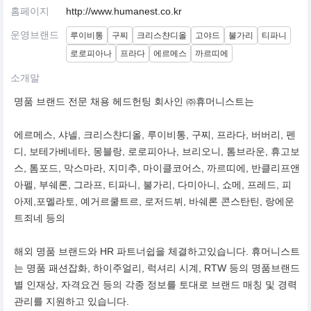
홈페이지
http://www.humanest.co.kr
운영브랜드
루이비통
구찌
크리스챤디올
고야드
불가리
티파니
로로피아나
프라다
에르메스
까르띠에
소개말
명품 브랜드 전문 채용 헤드헌팅 회사인 ㈜휴머니스트는
에르메스, 샤넬, 크리스챤디올, 루이비통, 구찌, 프라다, 버버리, 펜
디, 보테가베네타, 몽블랑, 로로피아나, 브리오니, 톰브라운, 휴고보
스, 톰포드, 막스마라, 지미추, 마이클코어스, 까르띠에, 반클리프앤
아펠, 부쉐론, 그라프, 티파니, 불가리, 다미아니, 쇼메, 프레드, 피
아제,포멜라토, 예거르쿨트르, 로저드뷔, 바쉐론 콘스탄틴, 랑에운
트죄네 등의
해외 명품 브랜드와 HR 파트너쉽을 체결하고있습니다. 휴머니스트
는 명품 패션잡화, 하이주얼리, 럭셔리 시계, RTW 등의 명품브랜드
별 인재상, 자격요건 등의 각종 정보를 토대로 브랜드 매칭 및 경력
관리를 지원하고 있습니다.