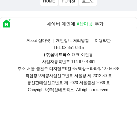
HOME
PC버전
로그인
네이버 메인에
#샵마넷
추가
About 샵마넷
|
개인정보 처리방침
|
이용약관
TEL:02-851-0815
(주)샵네트웍스
대표 이인용
사업자등록번호:114-87-01861
주소:서울 금천구 디지털로9길 65 백상스타타워1차 508호
직업정보제공사업신고번호:
서울청 제 2012-30 호
통신판매업신고번호:
제 2020-서울금천-2036 호
Copyright©
(주)샵네트웍스
. All rights reserved.