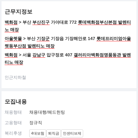
근무지정보
백화점
> 부산
부산진구
가야대로 772
롯데백화점부산본점 발렌티
노 매장
아울렛몰
> 부산
기장군
기장읍 기장해안로 147
롯데프리미엄아울
렛동부산점 발렌티노 매장
백화점
> 서울
강남구
압구정로 407
갤러리아백화점명품동관 발렌
티노 매장
인근지하철
모집내용
채용형태
채용대행/헤드헌팅
고용형태
정규직
복리후생
4대보험
퇴직금
인센티브제