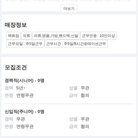
하고 전통적인 마음가짐으로 삶을 영위하는 여성을 타겟으로 하는
더보기
VALENTINO (발렌티노)는 현재까지 그 이름 하나만으로도 창조와
우아함과, 세련됨, 영원한 미의 증거가 되고 있는 발렌티노 가라바니
에 의해 1960년 시작되었다.
매장정보
백화점
의류
의류,명품,가방,핸드백,신발
근무인원 : 10인이상
근무요일 : 주5일근무
근무시간 : 주5일/8시간로테이션근무
모집조건
경력직(시니어) - 0명
경력
5년↑
성별
무관
연령
연령무관
급여
협의
신입직(주니어) - 0명
경력
무관
성별
무관
연령
연령무관
급여
협의