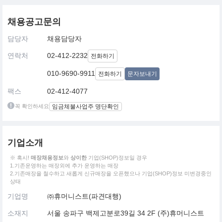
채용공고문의
담당자
채용담당자
연락처
02-412-2232
전화하기
010-9690-9911
전화하기
문자보내기
팩스
02-412-4077
꼭 확인하세요
임금체불사업주 명단확인
기업소개
※ 혹시!
매장채용정보
와
상이한
기업(SHOP)정보일 경우
1.기존운영하는 매장외에 추가 운영하는 매장
2.기존매장을 철수하고 새롭게 신규매장을 오픈했으나 기업(SHOP)정보 미변경중인
상태
기업명
㈜휴머니스트(파견대행)
소재지
서울 송파구 백제고분로39길 34 2F (주)휴머니스트