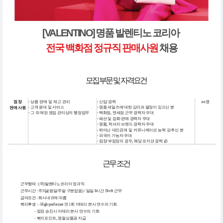
[VALENTINO
] 명품 발렌티노 코리아
전국 백화점 정규직 판매사원
채용
모집부문 및 자격요건
모집부문
담당업무
자격요건
모집인원
점장
-
상품 판매 및 재고 관리
- 신입/경력
○○명
- 고객 응대 및 서비스
- 명품 세일즈에 대한 감각과 열정이 있으신 분
판매사원
- 그 외 매장 영업 관리상의 행정업무
- 백화점, 면세점 근무 경력자 우대
- 패션 및 잡화 판매 경력자 우대
- 명품, 럭셔리 브랜드 경력자 우대
-
뛰어난 대인관계 및 커뮤니케이션 능력 갖추신 분
- 외국어 가능자 우대
- 점장/부점장의 경우, 해당 포지션 경력 必
근무 조건
근무형태 : (주)발렌티노코리아 정규직
Shift
근무시간 : 주5일(평일/주말 구분없음) / 일일 8시간
근무
급여조건 : 회사내규에 따름
복리후생 : - High-performer 연 1회 이태리 본사 연수의 기회
- 점장 승진시 이태리 본사 연수의 기회
- 복지포인트, 명절상품권 지급