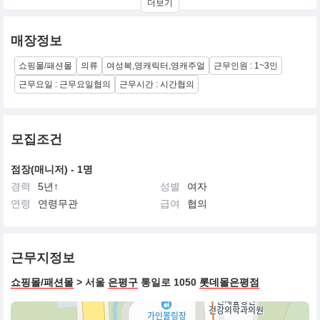
더보기
Vintage Casual 입니다
매장정보
쇼핑몰/패션몰
의류
여성복,영캐릭터,영캐주얼
근무인원 : 1~3인
근무요일 : 근무요일협의
근무시간 : 시간협의
모집조건
점장(매니저) - 1명
경력
5년↑
성별
여자
연령
연령무관
급여
협의
근무지정보
쇼핑몰/패션몰
> 서울
은평구
통일로 1050
롯데몰은평점