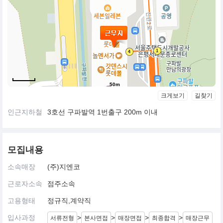
50m
크게보기
길찾기
인근지하철
3호선 구파발역 1번출구 200m 이내
모집내용
소속매장
(주)지엔코
근로자소속
점주소속
고용형태
정규직,계약직
입사과정
>
>
>
>
서류전형
본사면접
매장면접
최종합격
매장근무