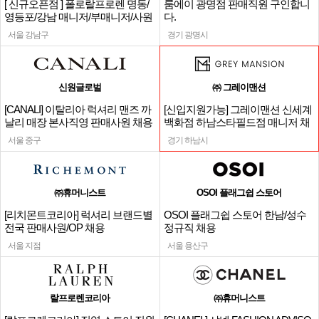
[ 신규오픈점 ] 폴로랄프로렌 명동/
룸에이 광명점 판매직원 구인합니
영등포/강남 매니저/부매니저/사원
다.
서울 강남구
경기 광명시
신원글로벌
㈜ 그레이맨션
[CANALI] 이탈리아 럭셔리 맨즈 까
[신입지원가능] 그레이맨션 신세계
날리 매장 본사직영 판매사원 채용
백화점 하남스타필드점 매니저 채
용
서울 중구
경기 하남시
㈜휴머니스트
OSOI 플래그쉽 스토어
[리치몬트코리아] 럭셔리 브랜드별
OSOI 플래그쉽 스토어 한남/성수
전국 판매사원/OP 채용
정규직 채용
서울 지점
서울 용산구
랄프로렌코리아
㈜휴머니스트