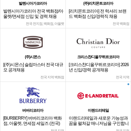
발렌시아가코리아
(주)리치몬트코리아
발렌시아가코리아 전국 백화점/아
[리치몬트코리아] 전 럭셔리 브랜
울렛/면세점 신입 및 경력 채용
드 백화점 신입/경력직 채용
전국 전지점, 백화점, 아울렛
전국 백화점
(주)시몬스
크리스챤디올꾸뛰르코리아
[(주)시몬스] 슬립마스터 전국 대규
[크리스챤디올꾸뛰르코리아] 2026
모 공개채용
년 신입/경력 공개채용
전국 지역 백화점
전국 지역
버버리코리아
이랜드리테일
[BURBERRY] 버버리코리아 백화
이랜드리테일과 새로운 가능성과
점, 아울렛, 면세점 세일즈 (전국)
꿈을 펼쳐갈 매니저님을 구인합니
다.
전국 지점
전국 지점