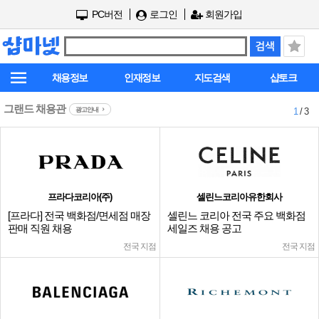
PC버전
로그인
회원가입
채용정보
인재정보
지도검색
샵토크
그랜드 채용관
광고안내
1
/ 3
프라다코리아(주)
셀린느코리아유한회사
[프라다] 전국 백화점/면세점 매장
셀린느 코리아 전국 주요 백화점
판매 직원 채용
세일즈 채용 공고
전국 지점
전국 지점