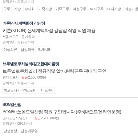
경력1년↑ 채용시까지
구두
가방
수제화
가죽가방
가죽구두
여성구두
여자구두
여자가방
여성가방
키톤/신세계백화점 강남점
키톤(KITON) 신세계백화점 강남점 직영 직원 채용
서울 서초구
급여협의
경력3년↑ 채용시까지
여성의류
남성의류
악세사리
브루넬로쿠치넬리/김포현대아울렛
브루넬로쿠치넬리 정규직및 알바.탄력근무 판매직 구인
경기 김포시
월급
2,500,000원
경력3년↑ 채용시까지
최고급캐시미어스웨터
니트웨어
BON일산점
BON/바쏘옴므일산점 직원 구인합니다.(주5일/오프/온라인운영)
경기 고양시 일산서구
월급
2,200,000원
경력1년↑ 08/18까지
남성정장
남성캐주얼