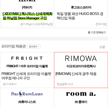
(주)비치
휴고보스코리아
[ XEXYMIX ] 젝시믹스 신세계백화
독일 명품 패션 HUGO BOSS 경
점 하남점 Store Manager 구인
력/신입 채용
경기 하남시 신세계百하남점
전국 지점
총
32
건 전체보기
프리미엄 채용관
광고안내
1
/ 2
FR8IGHT / 여주 프리미엄 아울렛
리모와코리아유한회사
FR8IGHT 신세계 프리미엄 아울렛
[RIMOWA] 신세계 광주 채용
여주점 매니저 구인
경기 여주시
전남광주 서구
㈜휴머니스트
㈜ 룸에이