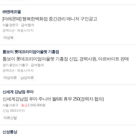
㈜엔에프엘
[마레몬떼] 행복한백화점 중간관리 매니저 구인공고
서울 양천구
급여협의
경력1년↑ 채용시까지
여성복
톰보이 롯데프리미엄아울렛 기흥점
톰보이 롯데프리미엄아울렛 기흥점 신입, 경력사원, 아르바이트 판매
직 구인합니다.
경기 용인시 기흥구
급여협의
경력3년↑ 채용시까지
여성의류
남성의류
신세계 강남점 푸마
신세계강남점 푸마 주니어 월6회 휴무 250(경력자 협의)
서울 서초구
월급
2,500,000원
신입 08/21까지
의류신발
신성통상