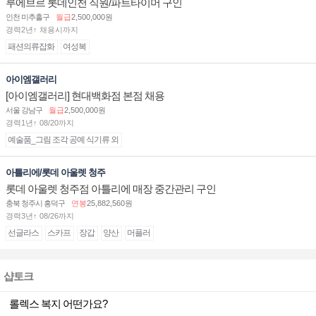
루에브르 롯데인천 직원/파트타이머 구인
인천 미추홀구
월급
2,500,000원
경력2년↑ 채용시까지
패션의류잡화
여성복
아이엠갤러리
[아이엠갤러리] 현대백화점 본점 채용
서울 강남구
월급
2,500,000원
경력1년↑ 08/20까지
예술품_그림 조각 공예 식기류 외
아틀리에/롯데 아울렛 청주
롯데 아울렛 청주점 아틀리에 매장 중간관리 구인
충북 청주시 흥덕구
연봉
25,882,560원
경력3년↑ 08/26까지
선글라스
스카프
장갑
양산
머플러
샵토크
롤렉스 복지 어떤가요?