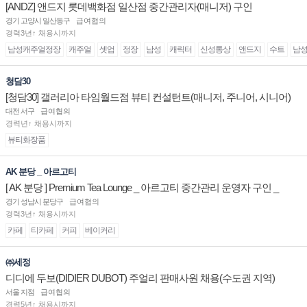
[ANDZ] 앤드지 롯데백화점 일산점 중간관리자(매니저) 구인
경기 고양시 일산동구
급여협의
경력3년↑ 채용시까지
남성캐주얼정장
캐주얼
셋업
정장
남성
캐릭터
신성통상
앤드지
수트
남
청담30
[청담30] 갤러리아 타임월드점 뷰티 컨설턴트(매니저, 주니어, 시니어)
채용
대전 서구
급여협의
경력년↑ 채용시까지
뷰티화장품
AK 분당 _ 아르고티
[ AK 분당 ] Premium Tea Lounge _ 아르고티 중간관리 운영자 구인 _
경기 성남시 분당구
급여협의
경력3년↑ 채용시까지
카페
티카페
커피
베이커리
㈜세정
디디에 두보(DIDIER DUBOT) 주얼리 판매사원 채용(수도권 지역)
서울 지점
급여협의
경력5년↑ 채용시까지