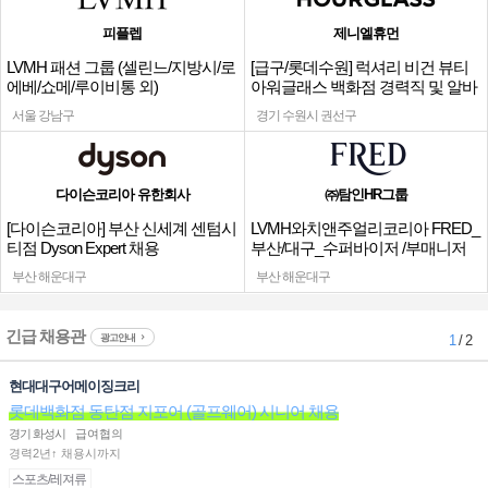
피플렙
제니엘휴먼
LVMH 패션 그룹 (셀린느/지방시/로
[급구/롯데수원] 럭셔리 비건 뷰티
에베/쇼메/루이비통 외)
아워글래스 백화점 경력직 및 알바
채용
서울 강남구
경기 수원시 권선구
다이슨코리아 유한회사
㈜탐인HR그룹
[다이슨코리아] 부산 신세계 센텀시
LVMH와치앤주얼리코리아 FRED_
티점 Dyson Expert 채용
부산/대구_수퍼바이저 /부매니저
채용
부산 해운대구
부산 해운대구
긴급 채용관
광고안내
1
/ 2
현대대구어메이징크리
롯데백화점 동탄점 지포어 (골프웨어) 시니어 채용
경기 화성시
급여협의
경력2년↑ 채용시까지
스포츠/레져류