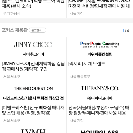
[랄프로렌코리아] 직영 스토어 직원
[CHANEL] 샤넬 FASHION ADVISO
채용 (본사 소속)
R 전국 백화점/면세점 판매사원 채
용
경기 하남시
서울 지점
포커스 채용관
광고안내
1
/ 4
지미추코리아
파워피플컨설팅
[JIMMY CHOO] 신세계백화점 강남
[럭셔리] 시계 브랜드
점 판매사원(계약직) 구인
서울 서초구
서울 영등포구
디앤드퀘스천/서울시 백화점 최상급 점
㈜티파니코리아
[디앤드퀘스천] 신규 백화점 매니저
전국(서울/대전/부산/대구/광주) 매
및 스탭 채용 (직영, 정직원)
장 점장/부매니저/판매사원 채용
서울 서초구
서울 지점