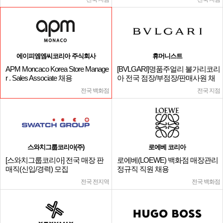
에이피엠엠씨코리아 주식회사
휴머니스트
APM Moncaco Korea Store Manage
[BVLGARI]명품주얼리 불가리코리
r . Sales Associate 채용
아 전국 점장/부점장/판매사원 채
용
전국 백화점
전국 지점
스와치그룹코리아(주)
로에베 코리아
[스와치그룹코리아] 전국 매장 판
로에베(LOEWE) 백화점 매장관리
매직(신입/경력) 모집
정규직 직원 채용
전국 전지역
전국 백화점