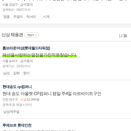
계대전 판매사원 채용
서울 강남구
급여협의
경력8년↑ 09/07까지
명품
주얼리
럭셔리
시계
신상 채용관
더보기
1
/ 16
톰브라운여성(롯데월드타워점)
패션을사랑하는열정을가진직원찾습니다.
서울 송파구
급여협의
경력7년↑ 10/31까지
남성
잡화
향수
현대송도 cp컴퍼니
현대 송도 아울렛 CP컴퍼니 평일 주4일 아르바이트구인
인천 연수구
시급
12,000원
경력무관 채용시까지
남성캐주얼
루에브르 롯데인천