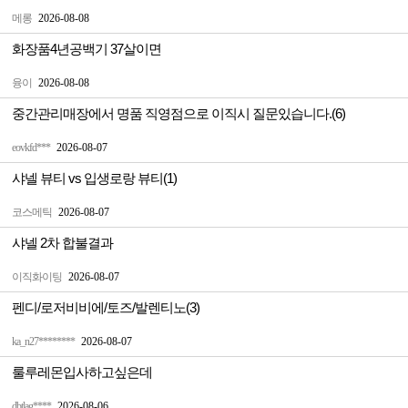
메롱
2026-08-08
화장품4년공백기 37살이면
융이
2026-08-08
중간관리매장에서 명품 직영점으로 이직시 질문있습니다.(6)
eovkfd***
2026-08-07
샤넬 뷰티 vs 입생로랑 뷰티(1)
코스메틱
2026-08-07
샤넬 2차 합불결과
이직화이팅
2026-08-07
펜디/로저비비에/토즈/발렌티노(3)
ka_n27********
2026-08-07
룰루레몬입사하고싶은데
dbtlag****
2026-08-06