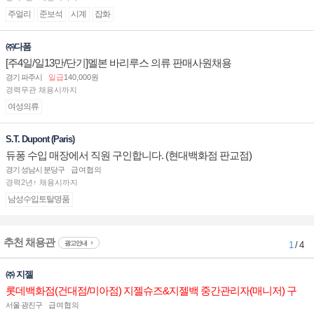
주얼리
준보석
시계
잡화
㈜다폼
[주4일/일13만/단기]멜본 바리루스 의류 판매사원채용
경기 파주시
일급
140,000원
경력무관 채용시까지
여성의류
S.T. Dupont (Paris)
듀퐁 수입 매장에서 직원 구인합니다. (현대백화점 판교점)
경기 성남시 분당구
급여협의
경력2년↑ 채용시까지
남성수입토탈명품
추천 채용관
광고안내
1
/ 4
㈜ 지젤
롯데백화점(건대점/미아점) 지젤슈즈&지젤백 중간관리자(매니저) 구
인합니다
서울 광진구
급여협의