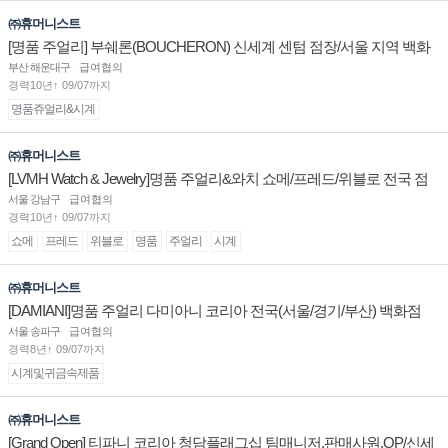
㈜휴머니스트
[명품 주얼리] 부쉐론(BOUCHERON) 신세계 센텀 점장/서울 지역 백화
점 판매사원 채용
부산 해운대구
급여협의
경력10년↑ 09/07까지
명품쥬얼리&시계
㈜휴머니스트
[LVMH Watch & Jewelry]명품 주얼리&와치 쇼메/프레드/위블로 전국 점
장/부점장/판매사원 채용
서울 강남구
급여협의
경력10년↑ 09/07까지
쇼메
프레드
위블로
명품
주얼리
시계
㈜휴머니스트
[DAMIANI]명품 주얼리 다미아니 코리아 전국(서울/경기/부산) 백화점
부점장/판매사원 채용
서울 송파구
급여협의
경력8년↑ 09/07까지
시계및귀금속제품
㈜휴머니스트
[Grand Open] 티파니 코리아 청담플래그십 팀매니저,판매사원,OP/신세