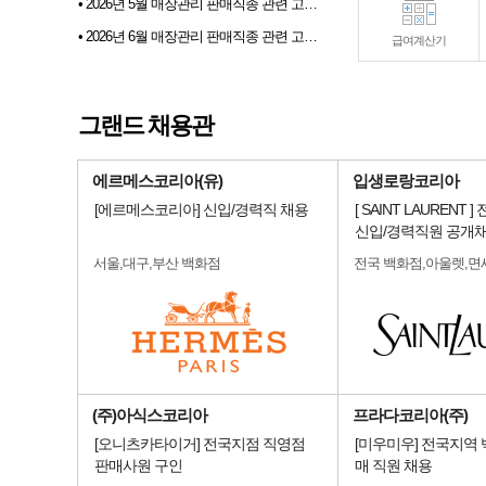
• 2026년 5월 매장관리 판매직종 관련 고용동향
• 2026년 6월 매장관리 판매직종 관련 고용동향
급여계산기
• 2026년 07월 샵토크 게시판 이벤트 당첨자발표
• 2026년 6월 샵마넷 파견 및 채용대행업체 인기순위 TOP 10
그랜드 채용관
• 전문부스채용관 배너 이미지 업데이트 안내
에르메스코리아(유)
입생로랑코리아
[에르메스코리아] 신입/경력직 채용
[ SAINT LAURENT 
신입/경력직원 공개
서울,대구,부산 백화점
전국 백화점,아울렛,면
(주)아식스코리아
프라다코리아(주)
[오니츠카타이거] 전국지점 직영점
[미우미우] 전국지역
판매사원 구인
매 직원 채용