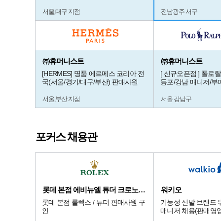
서울,대구 지점
전남광주 서구
㈜휴머니스트
㈜휴머니스트
[HERMES] 명품 에르메스 코리아 전
[ 신규오픈점 ] 폴로
국(서울/경기/대구/부산) 판매사원
등포/강남 매니저/부
서울,부산 지점
서울 강남구
포커스 채용관
롯데 본점 에비뉴엘 튜더 크로노다임
워키오
롯데 본점 롤렉스 / 튜더 판매사원 구
기능성 신발 브랜드 
인
매니저 채용(판매영업