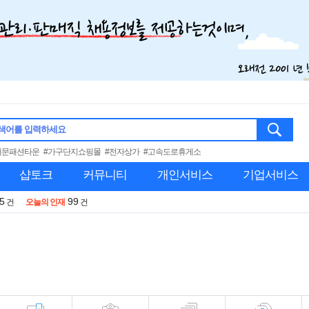
색어를 입력하세요
대문패션타운
#가구단지쇼핑몰
#전자상가
#고속도로휴게소
샵토크
커뮤니티
개인서비스
기업서비스
5
99
건
오늘의 인재
건