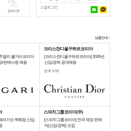
소셜로그인
잡에티켓
상품안내
크리스챤디올꾸뛰르코리아
명품주얼리 불가리코리아
[크리스챤디올꾸뛰르코리아] 2026년
장/판매사원 채용
신입/경력 공개채용
전국 지역
아
스와치그룹코리아(주)
 페라가모 백화점 신입
[스와치그룹코리아] 전국 매장 판매
용
직(신입/경력) 모집