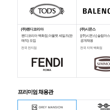
(주)펜디코리아
(주)시몬스
펜디코리아 백화점,아울렛 세일즈(판
[(주)시몬스] 슬립마
매직) 모집
공개채용
전국 전지점
전국 지역 백화점
프리미엄 채용관