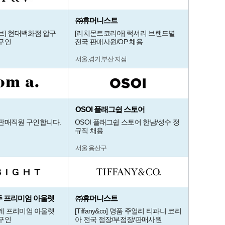
㈜휴머니스트
브] 현대백화점 압구
[리치몬트코리아] 럭셔리 브랜드별
구인
전국 판매사원/OP 채용
서울,경기,부산 지점
OSOI 플래그쉽 스토어
판매직원 구인합니다.
OSOI 플래그쉽 스토어 한남/성수 정
규직 채용
서울 용산구
 여주 프리미엄 아울렛
㈜휴머니스트
세계 프리미엄 아울렛
[Tiffany&co] 명품 주얼리 티파니 코리
구인
아 전국 점장/부점장/판매사원