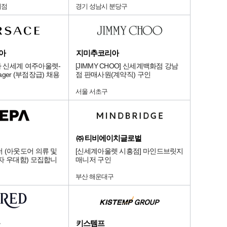
지점
경기 성남시 분당구
아
지미추코리아
 신세계 여주아울렛-
[JIMMY CHOO] 신세계백화점 강남
anager (부점장급) 채용
점 판매사원(계약직) 구인
서울 서초구
㈜ 티비에이치글로벌
 (아웃도어 의류 및
[신세계아울렛 시흥점] 마인드브릿지
자 우대함) 모집합니
매니저 구인
부산 해운대구
키스템프