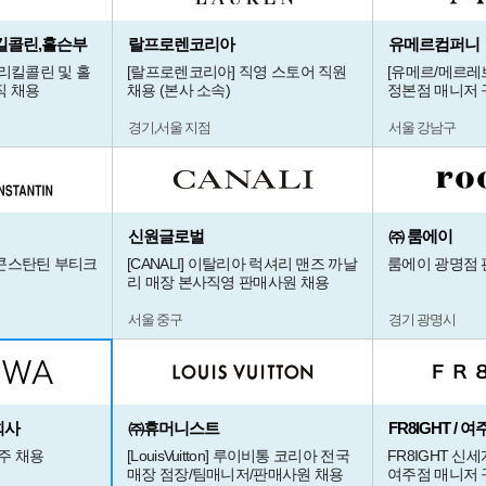
킬콜린,홀슨부
랄프로렌코리아
유메르컴퍼니
넬리킬콜린 및 홀
[랄프로렌코리아] 직영 스토어 직원
[유메르/메르레
직 채용
채용 (본사 소속)
정본점 매니저 
경기,서울 지점
서울 강남구
신원글로벌
㈜ 룸에이
 콘스탄틴 부티크
[CANALI] 이탈리아 럭셔리 맨즈 까날
룸에이 광명점 
리 매장 본사직영 판매사원 채용
서울 중구
경기 광명시
회사
㈜휴머니스트
FR8IGHT /
광주 채용
[LouisVuitton] 루이비통 코리아 전국
FR8IGHT 신
매장 점장/팀매니저/판매사원 채용
여주점 매니저 