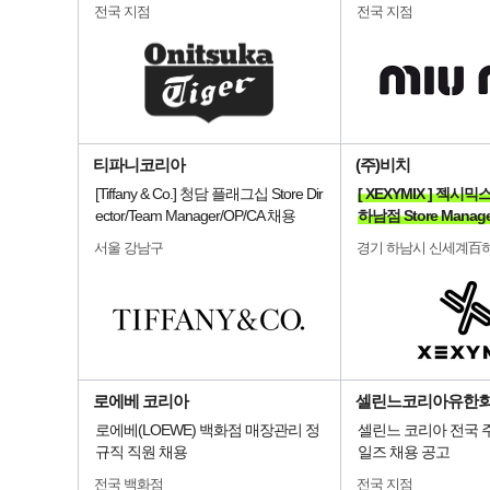
전국 지점
전국 지점
티파니코리아
(주)비치
[Tiffany & Co.] 청담 플래그십 Store Dir
[ XEXYMIX ] 젝
ector/Team Manager/OP/CA 채용
하남점 Store Manag
서울 강남구
경기 하남시 신세계百
로에베 코리아
셀린느코리아유한
로에베(LOEWE) 백화점 매장관리 정
셀린느 코리아 전국 
규직 직원 채용
일즈 채용 공고
전국 백화점
전국 지점