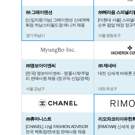
㈜ 그레이맨션
㈜헤라음 스피넬리
[신입지원가능] 그레이맨션 신세계백
[더현대 서울] 스피
화점 하남스타필드점 매니저 채용
슨부 팝업 매장 정규
경기 하남시
서울 영등포구
㈜명보아이엔씨
㈜ 제네바
[전국] 명보아이엔씨 - 명품시계/주얼
대전 신세계 바쉐론
리 판매사원 채용 (정규직-신입/경력)
서울 강남구
대전 유성구
㈜휴머니스트
리모와코리아유한
[CHANEL] 샤넬 FASHION ADVISOR
[RIMOWA] 신세계 
전국 백화점/면세점 판매사원 채용