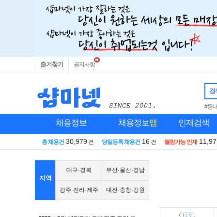
즐겨찾기
공지사항
검
#동
채용정보
채용정보
맵
인재검색
30,979
16
11,97
총 채용건
건
당일등록 채용건
건
열람가능 인재
대구·경북
부산·울산·경남
지역
광주·전라·제주
대전·충청·강원