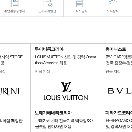
취업활동증명서
입사서류발급
이력서양식
노무상식
루이비통코리아
휴머니스트
] 전지역 STORE
LOUIS VUITTON 신입 및 경력 Opera
[BVLGARI]
채용
tions Associate 채용
전국 점장/부점
세점
전국 지점
전국 지점
보테가베네타코리아
페라가모코리
 백화점 매장판
보테가베네타 전국지역 백화점&아
FERRAGAMO
울렛점 판매사원 채용
및 경력사원 채