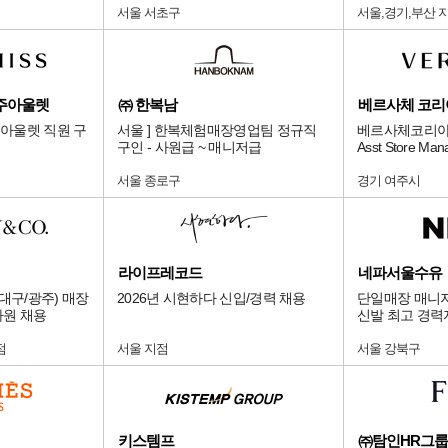
서울 서초구
서울,경기,부산 
주아울렛
㈜ 한복남
베르사체 코리
아울렛 직원 구
서울 ] 한복체험매장영업팀 정규직
베르사체코리아
구인 - 사원급 ~ 매니저급
Asst Store M
서울 종로구
경기 여주시
라이프레코드
네파서울수유
대구/광주) 매장
2026년 시현하다 신입/경력 채용
단일매장 매니저
사원 채용
신발 최고 경력
다.
점
서울 지점
서울 강북구
키스템프
㈜탐인HR그룹