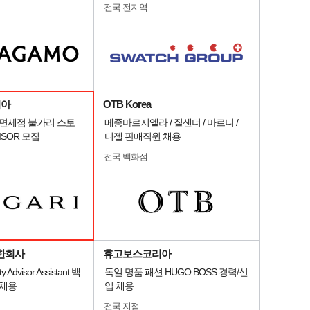
전국 전지역
리아
OTB Korea
 면세점 불가리 스토
메종마르지엘라 / 질샌더 / 마르니 /
VISOR 모집
디젤 판매직원 채용
전국 백화점
한회사
휴고보스코리아
 Advisor Assistant 백
독일 명품 패션 HUGO BOSS 경력/신
 채용
입 채용
전국 지점