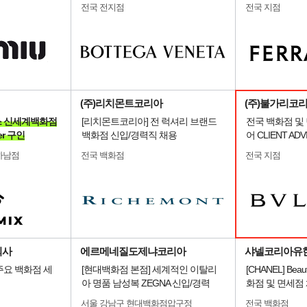
전국 전지점
전국 지점
(주)리치몬트코리아
(주)불가리코
시믹스 신세계백화점
[리치몬트코리아] 전 럭셔리 브랜드
전국 백화점 및
er 구인
백화점 신입/경력직 채용
어 CLIENT AD
하남점
전국 백화점
전국 지점
회사
에르메네질도제냐코리아
샤넬코리아유
주요 백화점 세
[현대백화점 본점] 세계적인 이탈리
[CHANEL] Beauty
아 명품 남성복 ZEGNA 신입/경력
화점 및 면세점
서울 강남구 현대백화점압구정
전국 백화점