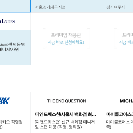
서울,경기,대구 지점
경기 여주시
랄프로렌 명동/영
매니저/사원
디앤드퀘스천/서울시 백화점 최상급 점
마이클코어스
워키오 직영점
[디앤드퀘스천] 신규 백화점 매니저
마이클코어스 매
)
및 스탭 채용 (직영, 정직원)
국)