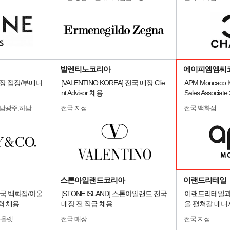
발렌티노코리아
에이피엠엠씨
전국 매장 점장/부매니
[VALENTINO KOREA] 전국 매장 Clie
APM Moncaco Ko
nt Advisor 채용
Sales Associat
전남광주,하남
전국 지점
전국 백화점
스톤아일랜드코리아
이랜드리테일
국 백화점/아울
[STONE ISLAND] 스톤아일랜드 전국
이랜드리테일과
력 채용
매장 전 직급 채용
을 펼쳐갈 매니
아울렛
전국 매장
전국 지점