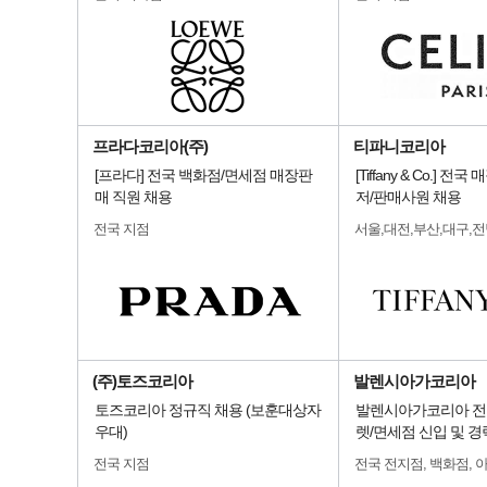
프라다코리아(주)
티파니코리아
[프라다] 전국 백화점/면세점 매장판
[Tiffany & Co.] 
매 직원 채용
저/판매사원 채용
전국 지점
서울,대전,부산,대구,
(주)토즈코리아
발렌시아가코리아
토즈코리아 정규직 채용 (보훈대상자
발렌시아가코리아 전
우대)
렛/면세점 신입 및 경
전국 지점
전국 전지점, 백화점, 