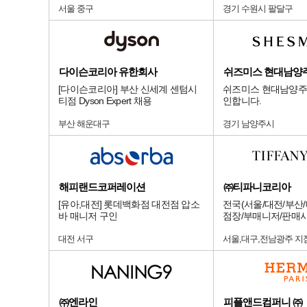
서울 중구
경기 수원시 팔달구
다이슨코리아 유한회사
쉬즈미스 현대남양
[다이슨코리아] 부산 신세계 센텀시
쉬즈미스 현대남양주
티점 Dyson Expert 채용
인합니다.
부산 해운대구
경기 남양주시
해피랜드코퍼레이션
㈜티파니코리아
[유아,대전] 롯데백화점 대전점 압소
전국(서울/대전/부산/
바 매니저 구인
점장/부매니저/판매
대전 서구
서울,대구,전남광주 지
㈜엔라인
피플앤드컴퍼니 ㈜