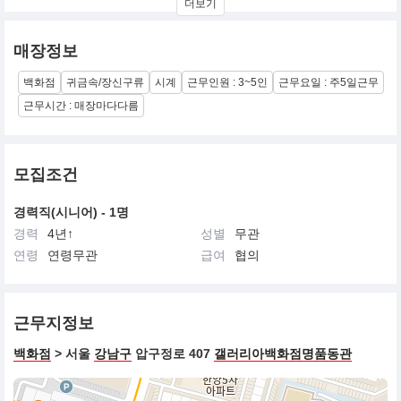
더보기
매장정보
백화점
귀금속/장신구류
시계
근무인원 : 3~5인
근무요일 : 주5일근무
근무시간 : 매장마다다름
모집조건
경력직(시니어) - 1명
경력
4년↑
성별
무관
연령
연령무관
급여
협의
근무지정보
백화점
> 서울
강남구
압구정로 407
갤러리아백화점명품동관