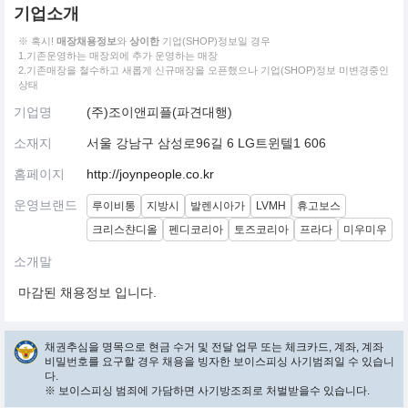
기업소개
※ 혹시!
매장채용정보
와
상이한
기업(SHOP)정보일 경우
1.기존운영하는 매장외에 추가 운영하는 매장
2.기존매장을 철수하고 새롭게 신규매장을 오픈했으나 기업(SHOP)정보 미변경중인
상태
기업명
(주)조이앤피플(파견대행)
소재지
서울 강남구 삼성로96길 6 LG트윈텔1 606
홈페이지
http://joynpeople.co.kr
운영브랜드
루이비통
지방시
발렌시아가
LVMH
휴고보스
크리스챤디올
펜디코리아
토즈코리아
프라다
미우미우
소개말
마감된 채용정보 입니다.
채권추심을 명목으로 현금 수거 및 전달 업무 또는 체크카드, 계좌, 계좌
비밀번호를 요구할 경우 채용을 빙자한 보이스피싱 사기범죄일 수 있습니
다.
※ 보이스피싱 범죄에 가담하면 사기방조죄로 처벌받을수 있습니다.