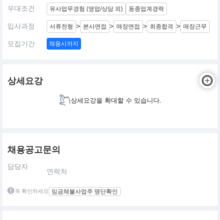
우대조건
유사업무경험 (영업/상담 외)
동종업계경력
입사과정
>
>
>
>
서류전형
본사면접
매장면접
최종합격
매장근무
모집기간
채용시까지
상세요강
상세요강을 확대할 수 있습니다.
채용공고문의
담당자
연락처
꼭 확인하세요
임금체불사업주 명단확인