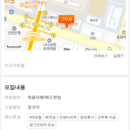
50m
크게보기
길찾기
인근지하철
모집내용
채용형태
채용대행/헤드헌팅
고용형태
정규직
복리후생
4대보험
퇴직금
인센티브제
경조휴가
근무복 지급
장기근속자 포상