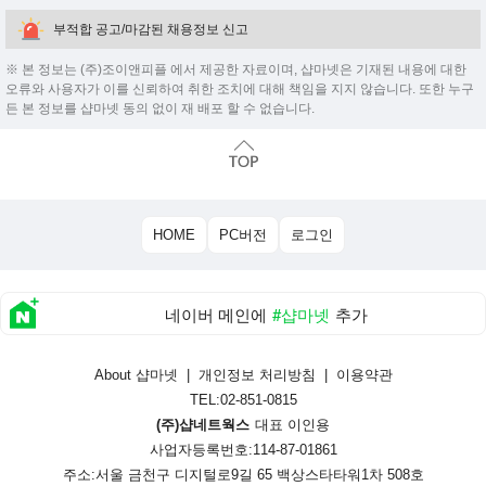
부적합 공고/마감된 채용정보 신고
※ 본 정보는 (주)조이앤피플 에서 제공한 자료이며, 샵마넷은 기재된 내용에 대한
오류와 사용자가 이를 신뢰하여 취한 조치에 대해 책임을 지지 않습니다. 또한 누구
든 본 정보를 샵마넷 동의 없이 재 배포 할 수 없습니다.
HOME
PC버전
로그인
네이버 메인에
#샵마넷
추가
About 샵마넷
|
개인정보 처리방침
|
이용약관
TEL:02-851-0815
(주)샵네트웍스
대표 이인용
사업자등록번호:114-87-01861
주소:서울 금천구 디지털로9길 65 백상스타타워1차 508호