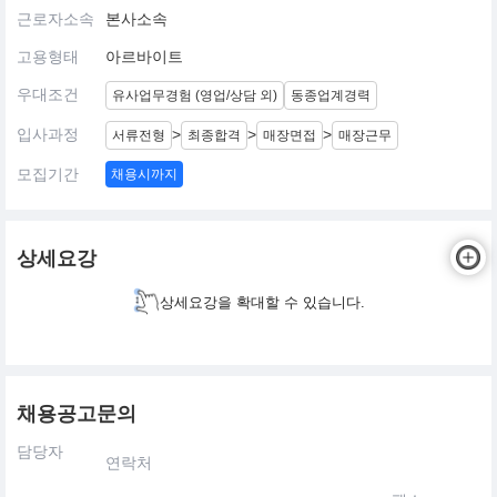
근로자소속
본사소속
고용형태
아르바이트
우대조건
유사업무경험 (영업/상담 외)
동종업계경력
입사과정
>
>
>
서류전형
최종합격
매장면접
매장근무
모집기간
채용시까지
상세요강
상세요강을 확대할 수 있습니다.
채용공고문의
담당자
연락처