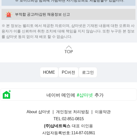
※ 보이스피싱 범죄에 가담하면 사기방조죄로 처벌받을수 있습니다.
부적합 공고/마감된 채용정보 신고
※ 본 정보는 펠리토 에서 제공한 자료이며, 샵마넷은 기재된 내용에 대한 오류와 사
용자가 이를 신뢰하여 취한 조치에 대해 책임을 지지 않습니다. 또한 누구든 본 정보
를 샵마넷 동의 없이 재 배포 할 수 없습니다.
HOME
PC버전
로그인
네이버 메인에
#샵마넷
추가
About 샵마넷
|
개인정보 처리방침
|
이용약관
TEL:02-851-0815
(주)샵네트웍스
대표 이인용
사업자등록번호:114-87-01861