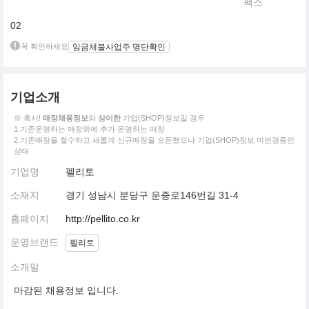
팩스
02
꼭 확인하세요
임금체불사업주 명단확인
기업소개
※ 혹시!
매장채용정보
와
상이한
기업(SHOP)정보일 경우
1.기존운영하는 매장외에 추가 운영하는 매장
2.기존매장을 철수하고 새롭게 신규매장을 오픈했으나 기업(SHOP)정보 미변경중인
상태
기업명
펠리토
소재지
경기 성남시 분당구 운중로146번길 31-4
홈페이지
http://pellito.co.kr
운영브랜드
펠리토
소개말
마감된 채용정보 입니다.