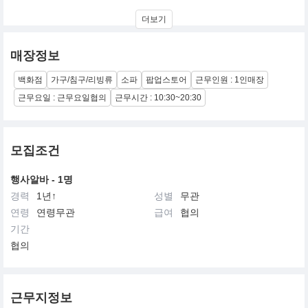
Pellito는 35년 전, 소파를 직접 제작하던 작은 제조 공장에서 시작되
더보기
었습니다. 10년 전부터는 자체 제작한 제품을 직접 판매하기 시작했
고, 현재는 브랜드로서 새로운 방향을 맞이하고 있습니다. 모든 제품
을 좋은 기준으로 만드는 제조 철학은 변하지 않았습니다. 소재 선
매장정보
정, 구조 설계, 마감까지 전 과정에 직접 관여하며, 축적된 기술과 내
부 기준에 따라 제품의 완성도를 관리합니다.
백화점
가구/침구/리빙류
소파
팝업스토어
근무인원 : 1인매장
근무요일 : 근무요일협의
근무시간 : 10:30~20:30
모집조건
행사알바 - 1명
경력
1년↑
성별
무관
연령
연령무관
급여
협의
기간
협의
근무지정보