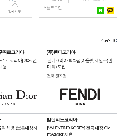
소셜로그인
잡에티켓
상품안내
꾸뛰르코리아
(주)펜디코리아
뛰르코리아] 2026년
펜디코리아 백화점,아울렛 세일즈(판
채용
매직) 모집
전국 전지점
아
발렌티노코리아
직 채용 (보훈대상자
[VALENTINO KOREA] 전국 매장 Clie
nt Advisor 채용