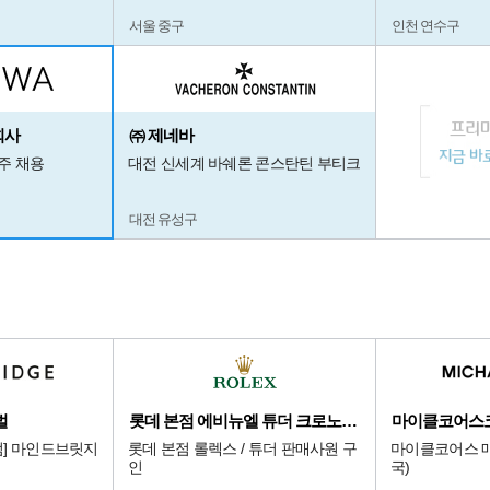
서울 중구
인천 연수구
회사
㈜ 제네바
광주 채용
대전 신세계 바쉐론 콘스탄틴 부티크
대전 유성구
벌
롯데 본점 에비뉴엘 튜더 크로노다임
마이클코어스
점] 마인드브릿지
롯데 본점 롤렉스 / 튜더 판매사원 구
마이클코어스 매
인
국)