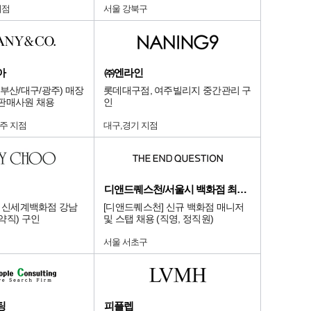
지점
서울 강북구
아
㈜엔라인
부산/대구/광주) 매장
롯데대구점, 여주빌리지 중간관리 구
판매사원 채용
인
주 지점
대구,경기 지점
디앤드퀘스천/서울시 백화점 최상급 점
OO] 신세계백화점 강남
[디앤드퀘스천] 신규 백화점 매니저
약직) 구인
및 스탭 채용 (직영, 정직원)
서울 서초구
팅
피플렙