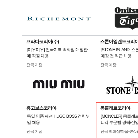
프라다코리아(주)
스톤아일랜드코리
[미우미우] 전국지역 백화점 매장판
[STONE ISLAND]
매 직원 채용
매장 전 직급 채용
전국 지점
전국 매장
휴고보스코리아
몽클레르코리아
독일 명품 패션 HUGO BOSS 경력/신
[MONCLER] 몽클레
입 채용
E 각 부문별 경력/신
전국 지점
전국 백화점/아울렛/쇼