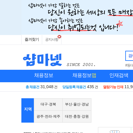
즐겨찾기
공지사항
검
#동
채용정보
채용정보
맵
인재검색
31,048
435
11,
총 채용건
건
당일등록 채용건
건
열람가능 인재
대구·경북
부산·울산·경남
지역
광주·전라·제주
대전·충청·강원