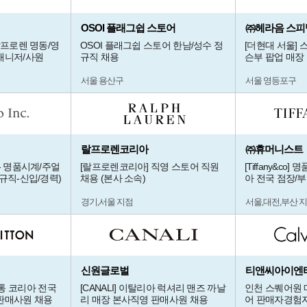
OSOI 플래그쉽 스토어
㈜헤라음 스피
랄프로렌 명동/영
OSOI 플래그쉽 스토어 한남/성수 정
[더현대 서울]
매니저/사원
규직 채용
슨부 팝업 매장
서울 용산구
서울 영등포구
랄프로렌코리아
㈜휴머니스트
- 명품시계/주얼
[랄프로렌코리아] 직영 스토어 직원
[Tiffany&co
규직-신입/경력)
채용 (본사 소속)
아 전국 점장/
경기,서울 지점
서울,대전,부산 
신원글로벌
티앤씨아이엔티
루이비통 코리아 전국
[CANALI] 이탈리아 럭셔리 맨즈 까날
인천 스퀘어원 
판매사원 채용
리 매장 본사직영 판매사원 채용
어 판매자경험자