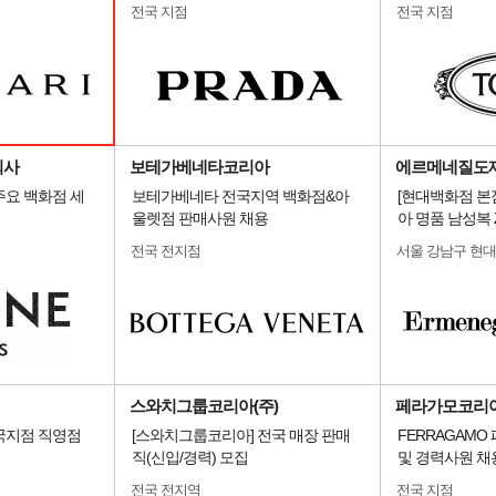
전국 지점
전국 지점
회사
보테가베네타코리아
에르메네질도
주요 백화점 세
보테가베네타 전국지역 백화점&아
[현대백화점 본
울렛점 판매사원 채용
아 명품 남성복 
전국 전지점
서울 강남구 현
스와치그룹코리아(주)
페라가모코리
국지점 직영점
[스와치그룹코리아] 전국 매장 판매
FERRAGAMO
직(신입/경력) 모집
및 경력사원 채
전국 전지역
전국 지점