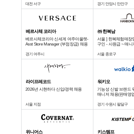
대전 서구
경기 안양시 만안구
베르사체 코리아
㈜ 한복남
베르사체코리아 신세계 여주아울렛-
서울 ] 한복체험매장
Asst Store Manager (부점장급) 채용
구인 - 사원급 ~ 매
경기 여주시
서울 종로구
라이프레코드
워키오
2026년 시현하다 신입/경력 채용
기능성 신발 브랜드 
매니저 채용(판매영업
서울 지점
경기 수원시 팔달구
위니어스
키스템프