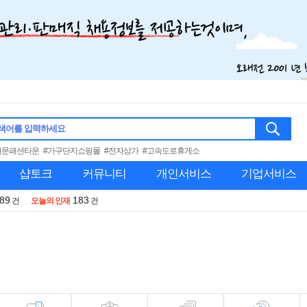
색어를 입력하세요
대문패션타운
#가구단지쇼핑몰
#전자상가
#고속도로휴게소
샵토크
커뮤니티
개인서비스
기업서비스
989
183
건
오늘의 인재
건