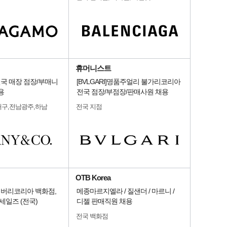
휴머니스트
o.] 전국 매장 점장/부매니
[BVLGARI]명품주얼리 불가리코리아
용
전국 점장/부점장/판매사원 채용
대구,전남광주,하남
전국 지점
OTB Korea
] 버버리코리아 백화점,
메종마르지엘라 / 질샌더 / 마르니 /
세일즈 (전국)
디젤 판매직원 채용
전국 백화점