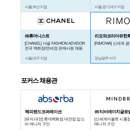
서울,부산 지점
서울,경기,대구 지점
㈜휴머니스트
리모와코리아유한
[CHANEL] 샤넬 FASHION ADVISOR
[RIMOWA] 신세계 
전국 백화점/면세점 판매사원 채용
서울,대구 지점
전남광주 서구
포커스 채용관
해피랜드코퍼레이션
㈜ 티비에이치글로
[유아,대전] 롯데백화점 대전점 압소
[신세계아울렛 시흥
바 매니저 구인
매니저 구인