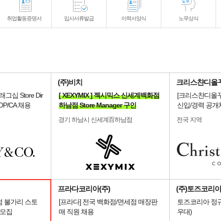
취업활동증명서
입사서류발급
이력서양식
노무상식
(주)비치
크리스챤디올
플래그십 Store Dir
[ XEXYMIX ] 젝시믹스 신세계백화점
[크리스챤디올꾸
r/OP/CA 채용
하남점 Store Manager 구인
신입/경력 공개
경기 하남시 신세계百하남점
전국 지역
프라다코리아(주)
(주)토즈코리
점 불가리 스토
[프라다] 전국 백화점/면세점 매장판
토즈코리아 정규
R 모집
매 직원 채용
우대)