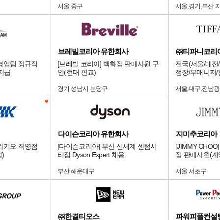
서울 중구
서울,경기,부산 
브레빌코리아 유한회사
㈜티파니코리
영업팀 정규직
[브레빌 코리아] 백화점 판매사원 구
전국(서울/대전/
니저급
인(현대 판교)
점장/부매니저/
경기 성남시 분당구
서울,대구,전남광
다이슨코리아 유한회사
지미추코리아
워키오 직영점
[다이슨코리아] 부산 신세계 센텀시
[JIMMY CH
)
티점 Dyson Expert 채용
점 판매사원(계
부산 해운대구
서울 서초구
㈜한결티오스
파워피플컨설