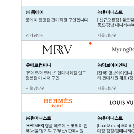
㈜ 룸에이
㈜휴머니스트
룸에이 광명점 판매직원 구인합니다.
[ 신규오픈점 ] 폴로
등포/강남 매니저/부
경기 광명시
서울 강남구
유메르컴퍼니
㈜명보아이엔씨
[유메르/메르레브] 현대백화점 압구
[전국] 명보아이엔씨 
정본점 매니저 구인
리 판매사원 채용 (정
서울 강남구
서울 강남구
㈜휴머니스트
㈜휴머니스트
[HERMES] 명품 에르메스 코리아 전
[LouisVuitton] 
국(서울/경기/대구/부산) 판매사원
매장 점장/팀매니저/