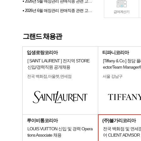
• 2026년 6월 매장관리 판매직종 관련 고용동향
• 2026년 07월 샵토크 게시판 이벤트 당첨자발표
급여계산기
• 2026년 6월 샵마넷 파견 및 채용대행업체 인기순위 TOP 10
• 전문부스채용관 배너 이미지 업데이트 안내
그랜드 채용관
• 2026년 5월 매장관리 판매직종 관련 고용동향
입생로랑코리아
티파니코리아
[ SAINT LAURENT ] 전지역 STORE
[Tiffany & Co.] 청담 
신입/경력직원 공개채용
ector/Team Manage
전국 백화점,아울렛,면세점
서울 강남구
루이비통코리아
(주)불가리코리아
LOUIS VUITTON 신입 및 경력 Opera
전국 백화점 및 면세
tions Associate 채용
어 CLIENT ADVISO