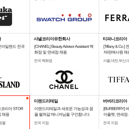
아
샤넬코리아유한회사
티파니코리아
 스톤아일랜드 전국
[CHANEL] Beauty Advisor Assistant 백
[Tiffany & C
화점 및 면세점 채용
저/판매사원 채
전국 백화점
서울,대전,부산,
이랜드리테일
버버리코리아
르코리아 STOR
이랜드리테일과 새로운 가능성과 꿈
[BURBERRY
입 채용
을 펼쳐갈 매니저님을 구인합니다.
아울렛, 면세점 
핑몰
전국 지점
전국 지점