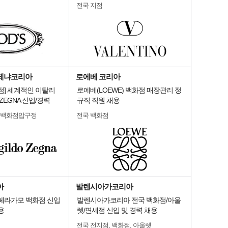
전국 지점
제냐코리아
로에베 코리아
점] 세계적인 이탈리
로에베(LOEWE) 백화점 매장관리 정
ZEGNA 신입/경력
규직 직원 채용
대백화점압구정
전국 백화점
아
발렌시아가코리아
 페라가모 백화점 신입
발렌시아가코리아 전국 백화점/아울
용
렛/면세점 신입 및 경력 채용
전국 전지점, 백화점, 아울렛