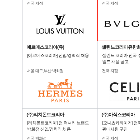
전국 지점
전국 지점
에르메스코리아(유)
셀린느코리아유한
[에르메스코리아] 신입/경력직 채용
셀린느 코리아 전국 
일즈 채용 공고
서울,대구,부산 백화점
전국 지점
(주)리치몬트코리아
(주)아식스코리아
[리치몬트코리아] 전 럭셔리 브랜드
[오니츠카타이거] 전
백화점 신입/경력직 채용
판매사원 구인
전국 백화점
전국 지점