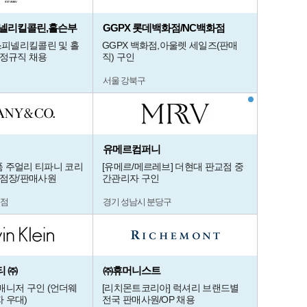
넬리킬콜린,홀슨부
GGPX 롯데백화점/NC백화점
 스피넬리킬콜린 및 홀
GGPX 백화점,아울렛 세일즈(판매
 정규직 채용
직) 구인
서울 강북구
유메르컴퍼니
] 명품 주얼리 티파니 코리
[유메르/메르레브] 더현대 판교점 중
부점장/판매사원
간관리자 구인
지점
경기 성남시 분당구
 ㈜
㈜휴머니스트
매니저 구인 (언더웨
[리치몬트코리아] 럭셔리 브랜드별
 우대)
전국 판매사원/OP 채용