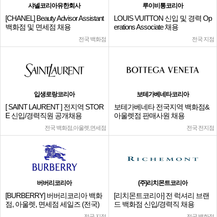
샤넬코리아유한회사
루이비통코리아
[CHANEL] Beauty Advisor Assistant
LOUIS VUITTON 신입 및 경력 Op
백화점 및 면세점 채용
erations Associate 채용
전국 백화점
전국 지점
입생로랑코리아
보테가베네타코리아
[ SAINT LAURENT ] 전지역 STOR
보테가베네타 전국지역 백화점&
E 신입/경력직원 공개채용
아울렛점 판매사원 채용
전국 백화점,아울렛,면세점
전국 전지점
버버리코리아
(주)리치몬트코리아
[BURBERRY] 버버리코리아 백화
[리치몬트코리아] 전 럭셔리 브랜
점, 아울렛, 면세점 세일즈 (전국)
드 백화점 신입/경력직 채용
전국 지점
전국 백화점