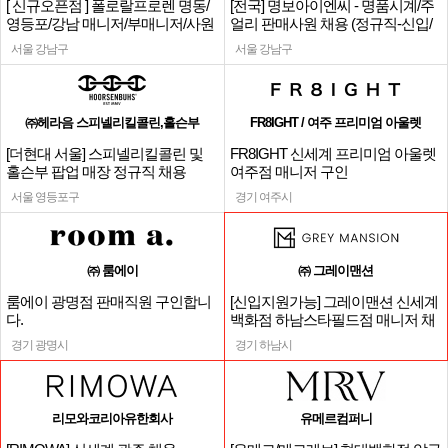
[ 신규오픈점 ] 폴로랄프로렌 명동/
[전국] 명보아이엔씨 - 명품시계/주
영등포/강남 매니저/부매니저/사원
얼리 판매사원 채용 (정규직-신입/
경력)
서울 강남구
서울 강남구
㈜헤라음 스피넬리킬콜린,홀슨부
FR8IGHT / 여주 프리미엄 아울렛
[더현대 서울] 스피넬리킬콜린 및
FR8IGHT 신세계 프리미엄 아울렛
홀슨부 팝업 매장 정규직 채용
여주점 매니저 구인
서울 영등포구
경기 여주시
㈜ 룸에이
㈜ 그레이맨션
룸에이 광명점 판매직원 구인합니
[신입지원가능] 그레이맨션 신세계
다.
백화점 하남스타필드점 매니저 채
용
경기 광명시
경기 하남시
리모와코리아유한회사
유메르컴퍼니