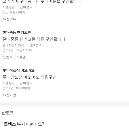
갤러리아 꾸레쥬에서 주니어분을 구인합니다!
서울 강남구
급여협의
신입 채용시까지
여성의류
현대중동 헨리코튼
현대중동 헨리코튼 직원 구인합니다
경기 부천시 원미구
급여협의
경력1년↑ 채용시까지
남성복
캐쥬얼
롯데잠실점 바오바오
롯데잠실점 바오바오 직원구인
서울 송파구
급여협의
경력1년↑ 09/08까지
여성가방
샵토크
롤렉스 복지 어떤가요?