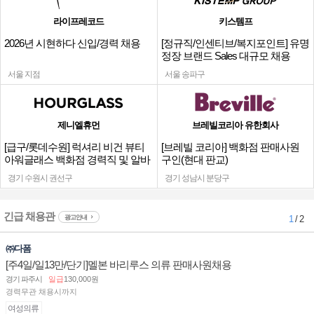
라이프레코드
키스템프
2026년 시현하다 신입/경력 채용
[정규직/인센티브/복지포인트] 유명
정장 브랜드 Sales 대규모 채용
서울 지점
서울 송파구
제니엘휴먼
브레빌코리아 유한회사
[급구/롯데수원] 럭셔리 비건 뷰티
[브레빌 코리아] 백화점 판매사원
아워글래스 백화점 경력직 및 알바
구인(현대 판교)
채용
경기 수원시 권선구
경기 성남시 분당구
긴급 채용관
광고안내
1
/ 2
㈜다폼
[주4일/일13만/단기]멜본 바리루스 의류 판매사원채용
경기 파주시
일급
130,000원
경력무관 채용시까지
여성의류