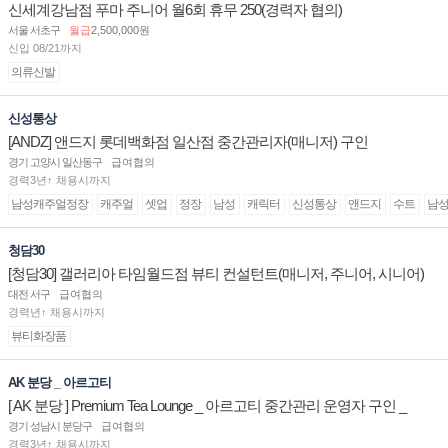
신세계강남점 푸마 주니어 월6회 휴무 250(경력자 협의)
서울 서초구
월급
2,500,000원
신입 08/21까지
의류신발
신성통상
[ANDZ] 앤드지 롯데백화점 일산점 중간관리자(매니저) 구인
경기 고양시 일산동구
급여협의
경력3년↑ 채용시까지
남성캐주얼정장
캐주얼
셋업
정장
남성
캐릭터
신성통상
앤드지
수트
남
청담30
[청담30] 갤러리아 타임월드점 뷰티 컨설턴트(매니저, 주니어, 시니어)
채용
대전 서구
급여협의
경력년↑ 채용시까지
뷰티화장품
AK 분당 _ 아르고티
[ AK 분당 ] Premium Tea Lounge _ 아르고티 중간관리 운영자 구인 _
경기 성남시 분당구
급여협의
경력3년↑ 채용시까지