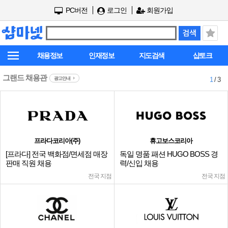
PC버전
로그인
회원가입
채용정보
인재정보
지도검색
샵토크
그랜드 채용관
광고안내
1
/ 3
프라다코리아(주)
휴고보스코리아
[프라다] 전국 백화점/면세점 매장
독일 명품 패션 HUGO BOSS 경
판매 직원 채용
력/신입 채용
전국 지점
전국 지점