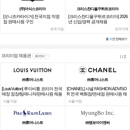
(주)아식스코리아
크리스챤디올꾸뛰르코리아
[오니츠카타이거] 전국지점 직영
[크리스챤디올꾸뛰르코리아] 2026
점 판매사원 구인
년 신입/경력 공개채용
전국 지점
전국 지역
총
32
건 전체보기
프리미엄 채용관
광고안내
1
/ 2
㈜휴머니스트
㈜휴머니스트
[LouisVuitton] 루이비통 코리아 전국
[CHANEL] 샤넬 FASHION ADVISO
매장 점장/팀매니저/판매사원 채용
R 전국 백화점/면세점 판매사원 채
용
서울 지점
서울 지점
㈜휴머니스트
㈜명보아이엔씨