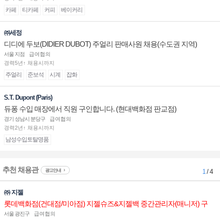
카페
티카페
커피
베이커리
㈜세정
디디에 두보(DIDIER DUBOT) 주얼리 판매사원 채용(수도권 지역)
서울 지점
급여협의
경력5년↑ 채용시까지
주얼리
준보석
시계
잡화
S.T. Dupont (Paris)
듀퐁 수입 매장에서 직원 구인합니다. (현대백화점 판교점)
경기 성남시 분당구
급여협의
경력2년↑ 채용시까지
남성수입토탈명품
추천 채용관
광고안내
1
/ 4
㈜ 지젤
롯데백화점(건대점/미아점) 지젤슈즈&지젤백 중간관리자(매니저) 구
인합니다
서울 광진구
급여협의