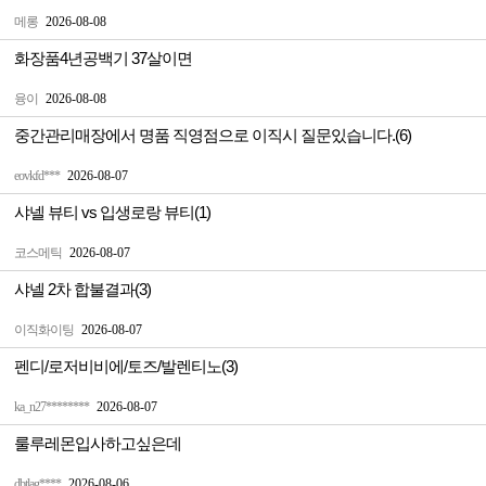
메롱
2026-08-08
화장품4년공백기 37살이면
융이
2026-08-08
중간관리매장에서 명품 직영점으로 이직시 질문있습니다.(6)
eovkfd***
2026-08-07
샤넬 뷰티 vs 입생로랑 뷰티(1)
코스메틱
2026-08-07
샤넬 2차 합불결과(3)
이직화이팅
2026-08-07
펜디/로저비비에/토즈/발렌티노(3)
ka_n27********
2026-08-07
룰루레몬입사하고싶은데
dbtlag****
2026-08-06