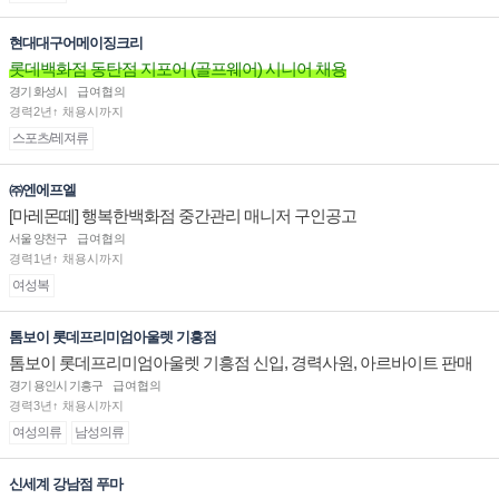
현대대구어메이징크리
롯데백화점 동탄점 지포어 (골프웨어) 시니어 채용
경기 화성시
급여협의
경력2년↑ 채용시까지
스포츠/레져류
㈜엔에프엘
[마레몬떼] 행복한백화점 중간관리 매니저 구인공고
서울 양천구
급여협의
경력1년↑ 채용시까지
여성복
톰보이 롯데프리미엄아울렛 기흥점
톰보이 롯데프리미엄아울렛 기흥점 신입, 경력사원, 아르바이트 판매
직 구인합니다.
경기 용인시 기흥구
급여협의
경력3년↑ 채용시까지
여성의류
남성의류
신세계 강남점 푸마