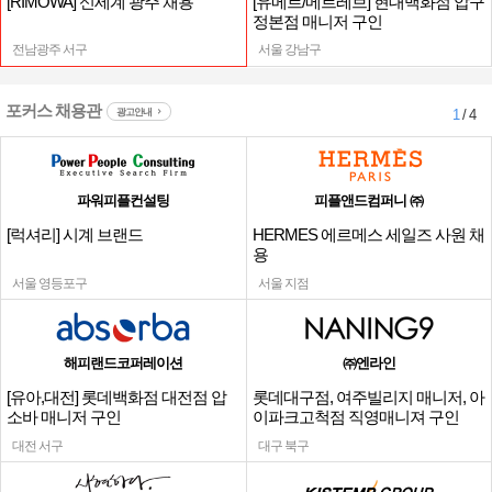
[RIMOWA] 신세계 광주 채용
[유메르/메르레브] 현대백화점 압구
정본점 매니저 구인
전남광주 서구
서울 강남구
포커스 채용관
광고안내
1
/ 4
파워피플컨설팅
피플앤드컴퍼니 ㈜
[럭셔리] 시계 브랜드
HERMES 에르메스 세일즈 사원 채
용
서울 영등포구
서울 지점
해피랜드코퍼레이션
㈜엔라인
[유아,대전] 롯데백화점 대전점 압
롯데대구점, 여주빌리지 매니저, 아
소바 매니저 구인
이파크고척점 직영매니져 구인
대전 서구
대구 북구