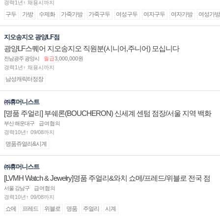
경력1년↑ 채용시까지
구두
가방
수제화
가죽가방
가죽구두
여성구두
여자구두
여자가방
여성가방
지오송지오 광양LF점
광양LF스퀘어 지오송지오 직원분(시니어,주니어) 모십니다
전남광주 광양시
월급
3,000,000원
경력1년↑ 채용시까지
남성캐릭터정장
㈜휴머니스트
[명품 주얼리] 부쉐론(BOUCHERON) 신세계 센텀 점장/서울 지역 백화
점 판매사원 채용
부산 해운대구
급여협의
경력10년↑ 09/08까지
명품쥬얼리&시계
㈜휴머니스트
[LVMH Watch & Jewelry]명품 주얼리&와치 쇼메/프레드/위블로 전국 점
장/부점장/판매사원 채용
서울 강남구
급여협의
경력10년↑ 09/08까지
쇼메
프레드
위블로
명품
주얼리
시계