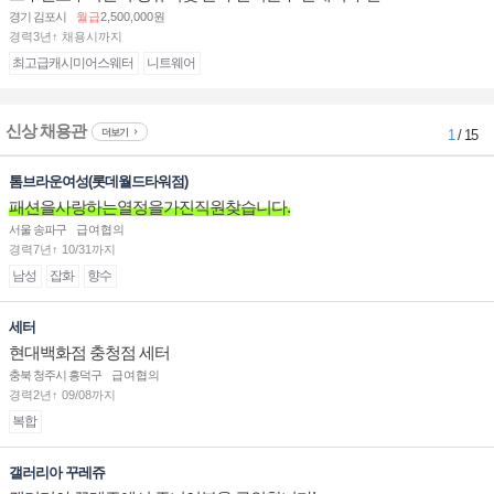
경기 김포시
월급
2,500,000원
경력3년↑ 채용시까지
최고급캐시미어스웨터
니트웨어
신상 채용관
더보기
1
/ 15
톰브라운여성(롯데월드타워점)
패션을사랑하는열정을가진직원찾습니다.
서울 송파구
급여협의
경력7년↑ 10/31까지
남성
잡화
향수
세터
현대백화점 충청점 세터
충북 청주시 흥덕구
급여협의
경력2년↑ 09/08까지
복합
갤러리아 꾸레쥬