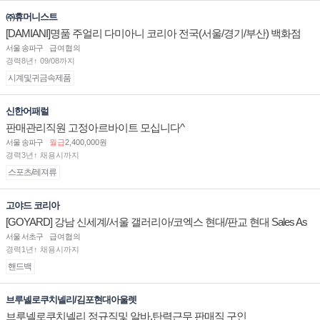
㈜휴머니스트
[DAMIANI]명품 주얼리 다미아니 코리아 전국(서울/경기/부산) 백화점
부점장/판매사원 채용
서울 송파구
급여협의
경력8년↑ 09/08까지
시계및귀금속제품
신한어패럴
판매관리직원 고정아르바이트 모십니다^
서울 송파구
월급
2,400,000원
경력3년↑ 채용시까지
스포츠/레져류
고야드 코리아
[GOYARD] 강남 신세계/서울 갤러리아/코엑스 현대/판교 현대 Sales As
sociate 채용
서울 서초구
급여협의
경력1년↑ 채용시까지
핸드백
브루넬로쿠치넬리/김포현대아울렛
브루넬로쿠치넬리 정규직및 알바.탄력근무 판매직 구인